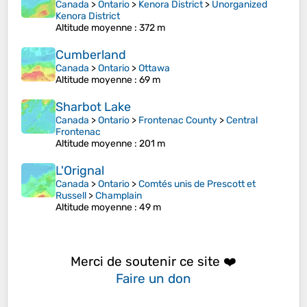
Canada
>
Ontario
>
Kenora District
>
Unorganized
Kenora District
Altitude moyenne
: 372 m
Cumberland
Canada
>
Ontario
>
Ottawa
Altitude moyenne
: 69 m
Sharbot Lake
Canada
>
Ontario
>
Frontenac County
>
Central
Frontenac
Altitude moyenne
: 201 m
L'Orignal
Canada
>
Ontario
>
Comtés unis de Prescott et
Russell
>
Champlain
Altitude moyenne
: 49 m
Merci de soutenir ce site ❤️
Faire un don