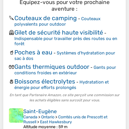
Équipez-vous pour votre prochaine
aventure :
Couteaux de camping
🔪
-
Couteaux
polyvalents pour outdoor
Gilet de sécurité haute visibilité
🦺
-
Indispensable pour travailler près des routes ou en
forêt
Poches à eau
🥤
-
Systèmes d'hydratation pour
sac à dos
Gants thermiques outdoor
🧤
-
Gants pour
conditions froides en extérieur
Boissons électrolytes
🧂
-
Hydratation et
énergie pour efforts prolongés
En tant que Partenaire Amazon, ce site perçoit une commission sur
les achats éligibles sans surcoût pour vous.
Saint-Eugène
Canada
>
Ontario
>
Comtés unis de Prescott et
Russell
>
East Hawkesbury
Altitude moyenne
: 59 m