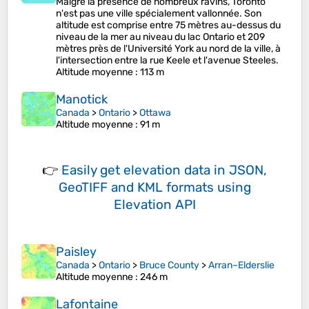
Malgré la présence de nombreux ravins, Toronto
n'est pas une ville spécialement vallonnée. Son
altitude est comprise entre 75 mètres au-dessus du
niveau de la mer au niveau du lac Ontario et 209
mètres près de l'Université York au nord de la ville, à
l'intersection entre la rue Keele et l'avenue Steeles.
Altitude moyenne
: 113 m
Manotick
Canada
>
Ontario
>
Ottawa
Altitude moyenne
: 91 m
👉
Easily
get elevation data in JSON,
GeoTIFF and KML formats
using
Elevation API
Paisley
Canada
>
Ontario
>
Bruce County
>
Arran–Elderslie
Altitude moyenne
: 246 m
Lafontaine