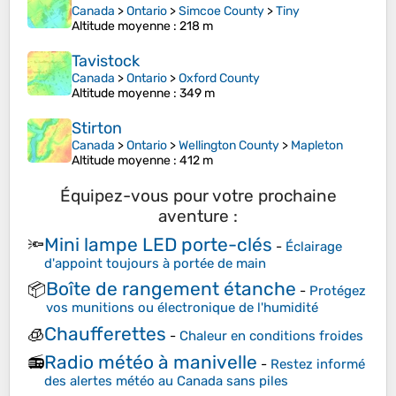
Canada
>
Ontario
>
Simcoe County
>
Tiny
Altitude moyenne
: 218 m
Tavistock
Canada
>
Ontario
>
Oxford County
Altitude moyenne
: 349 m
Stirton
Canada
>
Ontario
>
Wellington County
>
Mapleton
Altitude moyenne
: 412 m
Équipez-vous pour votre prochaine
aventure :
Mini lampe LED porte-clés
🔦
-
Éclairage
d'appoint toujours à portée de main
Boîte de rangement étanche
📦
-
Protégez
vos munitions ou électronique de l'humidité
Chaufferettes
🧊
-
Chaleur en conditions froides
Radio météo à manivelle
📻
-
Restez informé
des alertes météo au Canada sans piles