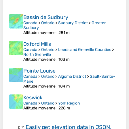
Bassin de Sudbury
Canada
>
Ontario
>
Sudbury District
>
Greater
Sudbury
Altitude moyenne
: 281 m
Oxford Mills
Canada
>
Ontario
>
Leeds and Grenville Counties
>
North Grenville
Altitude moyenne
: 103 m
Pointe Louise
Canada
>
Ontario
>
Algoma District
>
Sault-Sainte-
Marie
Altitude moyenne
: 184 m
Keswick
Canada
>
Ontario
>
York Region
Altitude moyenne
: 228 m
👉
Easily
get elevation data in JSON,