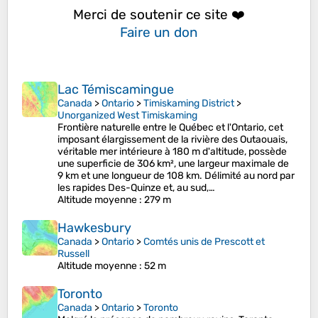
Merci de soutenir ce site ❤️
Faire un don
Lac Témiscamingue
Canada
>
Ontario
>
Timiskaming District
>
Unorganized West Timiskaming
Frontière naturelle entre le Québec et l'Ontario, cet
imposant élargissement de la rivière des Outaouais,
véritable mer intérieure à 180 m d'altitude, possède
une superficie de 306 km², une largeur maximale de
9 km et une longueur de 108 km. Délimité au nord par
les rapides Des-Quinze et, au sud,…
Altitude moyenne
: 279 m
Hawkesbury
Canada
>
Ontario
>
Comtés unis de Prescott et
Russell
Altitude moyenne
: 52 m
Toronto
Canada
>
Ontario
>
Toronto