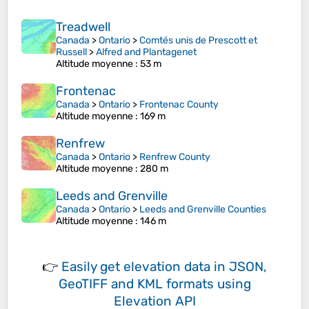
Treadwell
Canada
>
Ontario
>
Comtés unis de Prescott et
Russell
>
Alfred and Plantagenet
Altitude moyenne
: 53 m
Frontenac
Canada
>
Ontario
>
Frontenac County
Altitude moyenne
: 169 m
Renfrew
Canada
>
Ontario
>
Renfrew County
Altitude moyenne
: 280 m
Leeds and Grenville
Canada
>
Ontario
>
Leeds and Grenville Counties
Altitude moyenne
: 146 m
👉
Easily
get elevation data in JSON,
GeoTIFF and KML formats
using
Elevation API