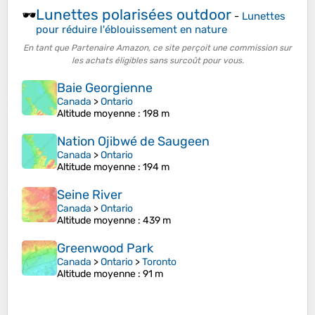
Lunettes polarisées outdoor
🕶️
-
Lunettes
pour réduire l'éblouissement en nature
En tant que Partenaire Amazon, ce site perçoit une commission sur
les achats éligibles sans surcoût pour vous.
Baie Georgienne
Canada
>
Ontario
Altitude moyenne
: 198 m
Nation Ojibwé de Saugeen
Canada
>
Ontario
Altitude moyenne
: 194 m
Seine River
Canada
>
Ontario
Altitude moyenne
: 439 m
Greenwood Park
Canada
>
Ontario
>
Toronto
Altitude moyenne
: 91 m