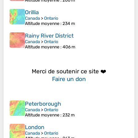
Altitude moyenne
: 206 m
Orillia
Canada
>
Ontario
Altitude moyenne
: 234 m
Rainy River District
Canada
>
Ontario
Altitude moyenne
: 406 m
Merci de soutenir ce site ❤️
Faire un don
Peterborough
Canada
>
Ontario
Altitude moyenne
: 232 m
London
Canada
>
Ontario