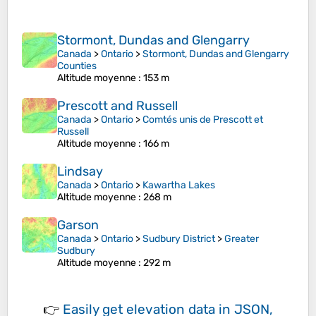
Stormont, Dundas and Glengarry
Canada
>
Ontario
>
Stormont, Dundas and Glengarry
Counties
Altitude moyenne
: 153 m
Prescott and Russell
Canada
>
Ontario
>
Comtés unis de Prescott et
Russell
Altitude moyenne
: 166 m
Lindsay
Canada
>
Ontario
>
Kawartha Lakes
Altitude moyenne
: 268 m
Garson
Canada
>
Ontario
>
Sudbury District
>
Greater
Sudbury
Altitude moyenne
: 292 m
👉
Easily
get elevation data in JSON,