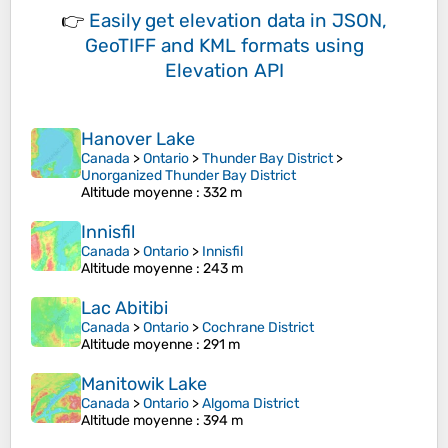
👉
Easily
get elevation data in JSON,
GeoTIFF and KML formats
using
Elevation API
Hanover Lake
Canada
>
Ontario
>
Thunder Bay District
>
Unorganized Thunder Bay District
Altitude moyenne
: 332 m
Innisfil
Canada
>
Ontario
>
Innisfil
Altitude moyenne
: 243 m
Lac Abitibi
Canada
>
Ontario
>
Cochrane District
Altitude moyenne
: 291 m
Manitowik Lake
Canada
>
Ontario
>
Algoma District
Altitude moyenne
: 394 m