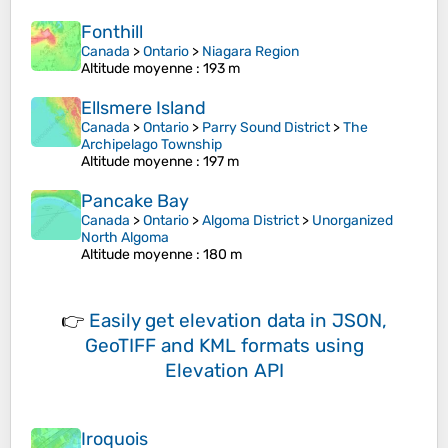
Fonthill
Canada
>
Ontario
>
Niagara Region
Altitude moyenne
: 193 m
Ellsmere Island
Canada
>
Ontario
>
Parry Sound District
>
The
Archipelago Township
Altitude moyenne
: 197 m
Pancake Bay
Canada
>
Ontario
>
Algoma District
>
Unorganized
North Algoma
Altitude moyenne
: 180 m
👉
Easily
get elevation data in JSON,
GeoTIFF and KML formats
using
Elevation API
Iroquois