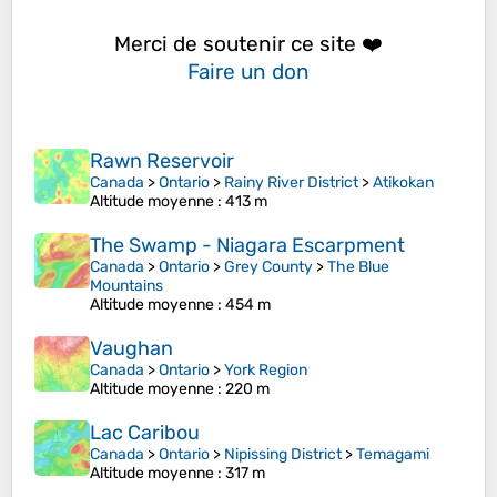
Merci de soutenir ce site ❤️
Faire un don
Rawn Reservoir
Canada
>
Ontario
>
Rainy River District
>
Atikokan
Altitude moyenne
: 413 m
The Swamp - Niagara Escarpment
Canada
>
Ontario
>
Grey County
>
The Blue
Mountains
Altitude moyenne
: 454 m
Vaughan
Canada
>
Ontario
>
York Region
Altitude moyenne
: 220 m
Lac Caribou
Canada
>
Ontario
>
Nipissing District
>
Temagami
Altitude moyenne
: 317 m