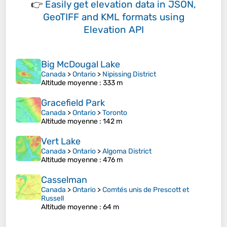
👉
Easily
get elevation data in JSON,
GeoTIFF and KML formats
using
Elevation API
Big McDougal Lake
Canada
>
Ontario
>
Nipissing District
Altitude moyenne
: 333 m
Gracefield Park
Canada
>
Ontario
>
Toronto
Altitude moyenne
: 142 m
Vert Lake
Canada
>
Ontario
>
Algoma District
Altitude moyenne
: 476 m
Casselman
Canada
>
Ontario
>
Comtés unis de Prescott et
Russell
Altitude moyenne
: 64 m