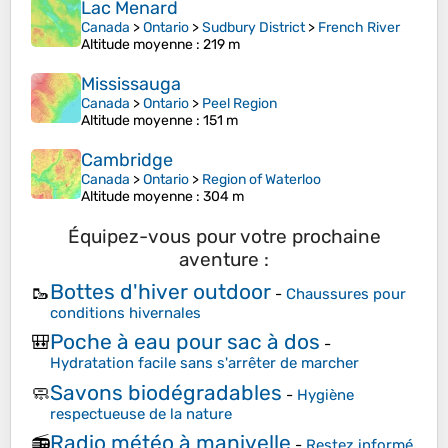
Lac Menard
Canada
>
Ontario
>
Sudbury District
>
French River
Altitude moyenne
: 219 m
Mississauga
Canada
>
Ontario
>
Peel Region
Altitude moyenne
: 151 m
Cambridge
Canada
>
Ontario
>
Region of Waterloo
Altitude moyenne
: 304 m
Équipez-vous pour votre prochaine
aventure :
Bottes d'hiver outdoor
🥾
-
Chaussures pour
conditions hivernales
Poche à eau pour sac à dos
🎒
-
Hydratation facile sans s'arrêter de marcher
Savons biodégradables
🧼
-
Hygiène
respectueuse de la nature
Radio météo à manivelle
📻
-
Restez informé