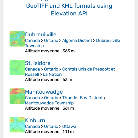
GeoTIFF and KML formats
using
Elevation API
Dubreuilville
Canada
>
Ontario
>
Algoma District
>
Dubreuilville
Township
Altitude moyenne
: 363 m
St. Isidore
Canada
>
Ontario
>
Comtés unis de Prescott et
Russell
>
La Nation
Altitude moyenne
: 63 m
Manitouwadge
Canada
>
Ontario
>
Thunder Bay District
>
Manitouwadge Township
Altitude moyenne
: 361 m
Kinburn
Canada
>
Ontario
>
Ottawa
Altitude moyenne
: 101 m