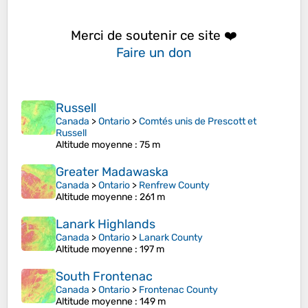
Merci de soutenir ce site ❤️
Faire un don
Russell
Canada
>
Ontario
>
Comtés unis de Prescott et
Russell
Altitude moyenne
: 75 m
Greater Madawaska
Canada
>
Ontario
>
Renfrew County
Altitude moyenne
: 261 m
Lanark Highlands
Canada
>
Ontario
>
Lanark County
Altitude moyenne
: 197 m
South Frontenac
Canada
>
Ontario
>
Frontenac County
Altitude moyenne
: 149 m