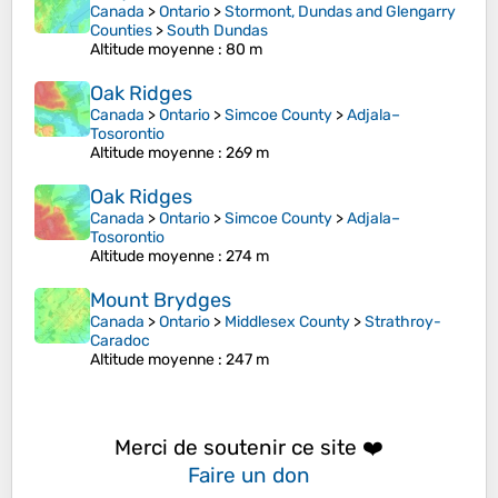
Canada
>
Ontario
>
Stormont, Dundas and Glengarry
Counties
>
South Dundas
Altitude moyenne
: 80 m
Oak Ridges
Canada
>
Ontario
>
Simcoe County
>
Adjala–
Tosorontio
Altitude moyenne
: 269 m
Oak Ridges
Canada
>
Ontario
>
Simcoe County
>
Adjala–
Tosorontio
Altitude moyenne
: 274 m
Mount Brydges
Canada
>
Ontario
>
Middlesex County
>
Strathroy-
Caradoc
Altitude moyenne
: 247 m
Merci de soutenir ce site ❤️
Faire un don