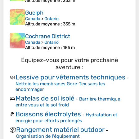
Altitude moyenne
: 263 m
Guelph
Canada
>
Ontario
Altitude moyenne
: 335 m
Cochrane District
Canada
>
Ontario
Altitude moyenne
: 185 m
Équipez-vous pour votre prochaine
aventure :
Lessive pour vêtements techniques
🧼
-
Nettoie les membranes Gore-Tex sans les
endommager
Matelas de sol isolé
🛌
-
Barrière thermique
entre vous et le sol froid
Boissons électrolytes
🧂
-
Hydratation et
énergie pour efforts prolongés
Rangement matériel outdoor
📦
-
Organisation de l'équipement