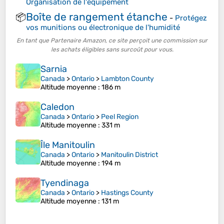
Organisation de l'équipement
Boîte de rangement étanche
📦
-
Protégez
vos munitions ou électronique de l'humidité
En tant que Partenaire Amazon, ce site perçoit une commission sur
les achats éligibles sans surcoût pour vous.
Sarnia
Canada
>
Ontario
>
Lambton County
Altitude moyenne
: 186 m
Caledon
Canada
>
Ontario
>
Peel Region
Altitude moyenne
: 331 m
Île Manitoulin
Canada
>
Ontario
>
Manitoulin District
Altitude moyenne
: 194 m
Tyendinaga
Canada
>
Ontario
>
Hastings County
Altitude moyenne
: 131 m