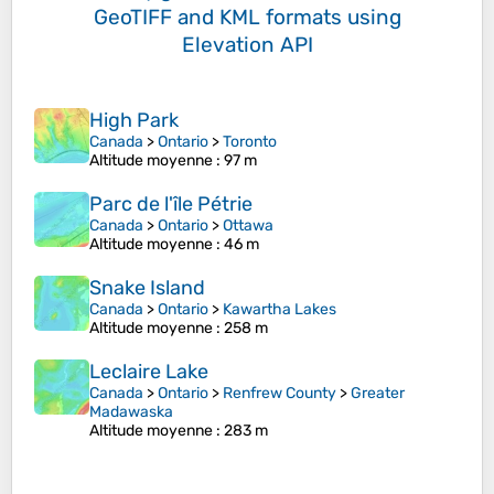
GeoTIFF and KML formats
using
Elevation API
High Park
Canada
>
Ontario
>
Toronto
Altitude moyenne
: 97 m
Parc de l'île Pétrie
Canada
>
Ontario
>
Ottawa
Altitude moyenne
: 46 m
Snake Island
Canada
>
Ontario
>
Kawartha Lakes
Altitude moyenne
: 258 m
Leclaire Lake
Canada
>
Ontario
>
Renfrew County
>
Greater
Madawaska
Altitude moyenne
: 283 m