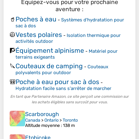
Équipez-vous pour votre prochaine
aventure :
Poches à eau
🥤
-
Systèmes d'hydratation pour
sac à dos
Vestes polaires
🧥
-
Isolation thermique pour
activités outdoor
Équipement alpinisme
🧗
-
Matériel pour
terrains exigeants
Couteaux de camping
🔪
-
Couteaux
polyvalents pour outdoor
Poche à eau pour sac à dos
🎒
-
Hydratation facile sans s'arrêter de marcher
En tant que Partenaire Amazon, ce site perçoit une commission sur
les achats éligibles sans surcoût pour vous.
Scarborough
Canada
>
Ontario
>
Toronto
Altitude moyenne
: 138 m
Etobicoke