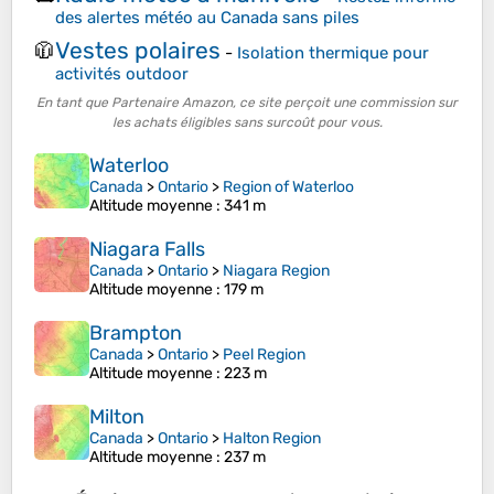
des alertes météo au Canada sans piles
Vestes polaires
🧥
-
Isolation thermique pour
activités outdoor
En tant que Partenaire Amazon, ce site perçoit une commission sur
les achats éligibles sans surcoût pour vous.
Waterloo
Canada
>
Ontario
>
Region of Waterloo
Altitude moyenne
: 341 m
Niagara Falls
Canada
>
Ontario
>
Niagara Region
Altitude moyenne
: 179 m
Brampton
Canada
>
Ontario
>
Peel Region
Altitude moyenne
: 223 m
Milton
Canada
>
Ontario
>
Halton Region
Altitude moyenne
: 237 m