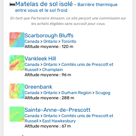
Matelas de sol isolé
🛌
-
Barrière thermique
entre vous et le sol froid
En tant que Partenaire Amazon, ce site perçoit une commission sur
les achats éligibles sans surcoût pour vous.
Scarborough Bluffs
Canada
>
Ontario
>
Toronto
Altitude moyenne
: 120 m
Vankleek Hill
Canada
>
Ontario
>
Comtés unis de Prescott et
Russell
>
Champlain
Altitude moyenne
: 96 m
Greenbank
Canada
>
Ontario
>
Durham Region
>
Scugog
Altitude moyenne
: 288 m
Sainte-Anne-de-Prescott
Canada
>
Ontario
>
Comtés unis de Prescott et
Russell
>
East Hawkesbury
Altitude moyenne
: 67 m