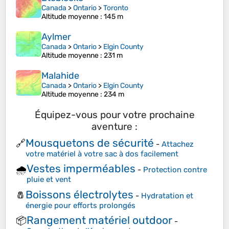
Canada
>
Ontario
>
Toronto
Altitude moyenne
: 145 m
Aylmer
Canada
>
Ontario
>
Elgin County
Altitude moyenne
: 231 m
Malahide
Canada
>
Ontario
>
Elgin County
Altitude moyenne
: 234 m
Équipez-vous pour votre prochaine
aventure :
Mousquetons de sécurité
🔗
-
Attachez
votre matériel à votre sac à dos facilement
Vestes imperméables
🌧️
-
Protection contre
pluie et vent
Boissons électrolytes
🧂
-
Hydratation et
énergie pour efforts prolongés
Rangement matériel outdoor
📦
-