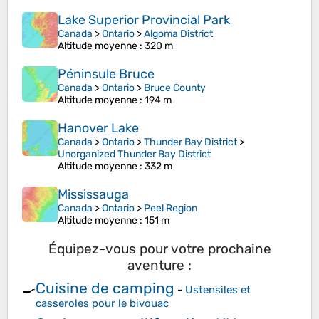
Lake Superior Provincial Park
Canada
>
Ontario
>
Algoma District
Altitude moyenne
: 320 m
Péninsule Bruce
Canada
>
Ontario
>
Bruce County
Altitude moyenne
: 194 m
Hanover Lake
Canada
>
Ontario
>
Thunder Bay District
>
Unorganized Thunder Bay District
Altitude moyenne
: 332 m
Mississauga
Canada
>
Ontario
>
Peel Region
Altitude moyenne
: 151 m
Équipez-vous pour votre prochaine
aventure :
Cuisine de camping
🍳
-
Ustensiles et
casseroles pour le bivouac