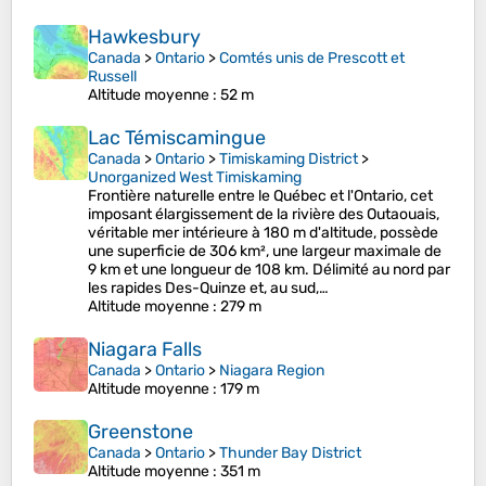
Hawkesbury
Canada
>
Ontario
>
Comtés unis de Prescott et
Russell
Altitude moyenne
: 52 m
Lac Témiscamingue
Canada
>
Ontario
>
Timiskaming District
>
Unorganized West Timiskaming
Frontière naturelle entre le Québec et l'Ontario, cet
imposant élargissement de la rivière des Outaouais,
véritable mer intérieure à 180 m d'altitude, possède
une superficie de 306 km², une largeur maximale de
9 km et une longueur de 108 km. Délimité au nord par
les rapides Des-Quinze et, au sud,…
Altitude moyenne
: 279 m
Niagara Falls
Canada
>
Ontario
>
Niagara Region
Altitude moyenne
: 179 m
Greenstone
Canada
>
Ontario
>
Thunder Bay District
Altitude moyenne
: 351 m