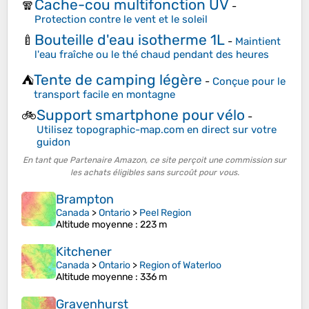
Cache-cou multifonction UV
🧣
-
Protection contre le vent et le soleil
Bouteille d'eau isotherme 1L
🍼
-
Maintient
l'eau fraîche ou le thé chaud pendant des heures
Tente de camping légère
⛺
-
Conçue pour le
transport facile en montagne
Support smartphone pour vélo
🚲
-
Utilisez topographic-map.com en direct sur votre
guidon
En tant que Partenaire Amazon, ce site perçoit une commission sur
les achats éligibles sans surcoût pour vous.
Brampton
Canada
>
Ontario
>
Peel Region
Altitude moyenne
: 223 m
Kitchener
Canada
>
Ontario
>
Region of Waterloo
Altitude moyenne
: 336 m
Gravenhurst