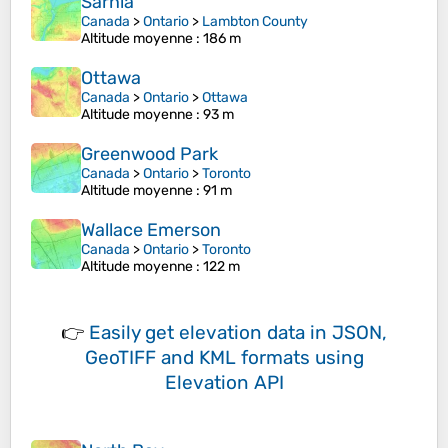
Sarnia
Canada
>
Ontario
>
Lambton County
Altitude moyenne
: 186 m
Ottawa
Canada
>
Ontario
>
Ottawa
Altitude moyenne
: 93 m
Greenwood Park
Canada
>
Ontario
>
Toronto
Altitude moyenne
: 91 m
Wallace Emerson
Canada
>
Ontario
>
Toronto
Altitude moyenne
: 122 m
👉
Easily
get elevation data in JSON,
GeoTIFF and KML formats
using
Elevation API