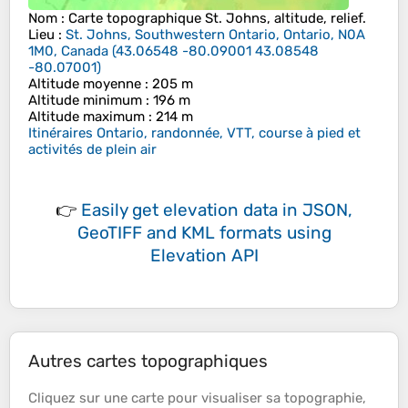
Nom
: Carte topographique
St. Johns
, altitude, relief.
Lieu
:
St. Johns, Southwestern Ontario, Ontario, N0A
1M0, Canada
(
43.06548 -80.09001 43.08548
-80.07001
)
Altitude moyenne
: 205 m
Altitude minimum
: 196 m
Altitude maximum
: 214 m
Itinéraires Ontario, randonnée, VTT, course à pied et
activités de plein air
👉
Easily
get elevation data in JSON,
GeoTIFF and KML formats
using
Elevation API
Autres cartes topographiques
Cliquez sur une
carte
pour visualiser sa
topographie
,