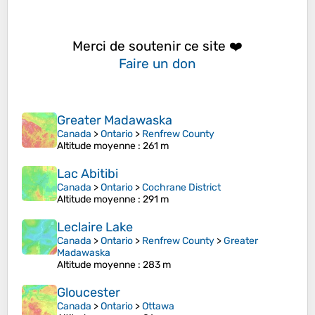
Merci de soutenir ce site ❤️
Faire un don
Greater Madawaska
Canada
>
Ontario
>
Renfrew County
Altitude moyenne
: 261 m
Lac Abitibi
Canada
>
Ontario
>
Cochrane District
Altitude moyenne
: 291 m
Leclaire Lake
Canada
>
Ontario
>
Renfrew County
>
Greater
Madawaska
Altitude moyenne
: 283 m
Gloucester
Canada
>
Ontario
>
Ottawa