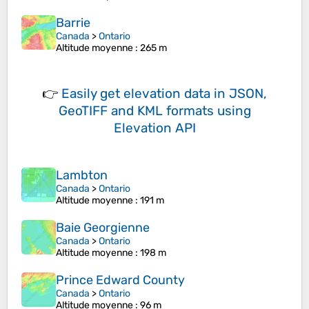
Barrie
Canada
>
Ontario
Altitude moyenne
: 265 m
👉
Easily
get elevation data in JSON,
GeoTIFF and KML formats
using
Elevation API
Lambton
Canada
>
Ontario
Altitude moyenne
: 191 m
Baie Georgienne
Canada
>
Ontario
Altitude moyenne
: 198 m
Prince Edward County
Canada
>
Ontario
Altitude moyenne
: 96 m