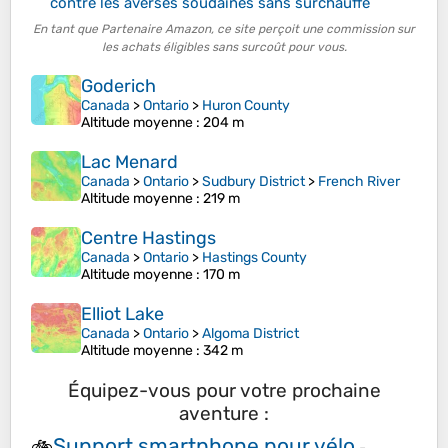
contre les averses soudaines sans surchauffe
En tant que Partenaire Amazon, ce site perçoit une commission sur
les achats éligibles sans surcoût pour vous.
Goderich
Canada
>
Ontario
>
Huron County
Altitude moyenne
: 204 m
Lac Menard
Canada
>
Ontario
>
Sudbury District
>
French River
Altitude moyenne
: 219 m
Centre Hastings
Canada
>
Ontario
>
Hastings County
Altitude moyenne
: 170 m
Elliot Lake
Canada
>
Ontario
>
Algoma District
Altitude moyenne
: 342 m
Équipez-vous pour votre prochaine
aventure :
Support smartphone pour vélo
🚲
-