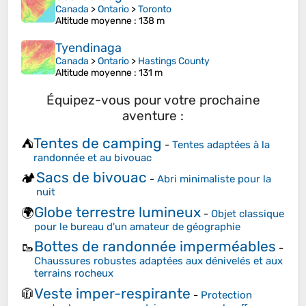
Canada
>
Ontario
>
Toronto
Altitude moyenne
: 138 m
Tyendinaga
Canada
>
Ontario
>
Hastings County
Altitude moyenne
: 131 m
Équipez-vous pour votre prochaine
aventure :
Tentes de camping
⛺
-
Tentes adaptées à la
randonnée et au bivouac
Sacs de bivouac
🏕️
-
Abri minimaliste pour la
nuit
Globe terrestre lumineux
🌍
-
Objet classique
pour le bureau d'un amateur de géographie
Bottes de randonnée imperméables
🥾
-
Chaussures robustes adaptées aux dénivelés et aux
terrains rocheux
Veste imper-respirante
🧥
-
Protection