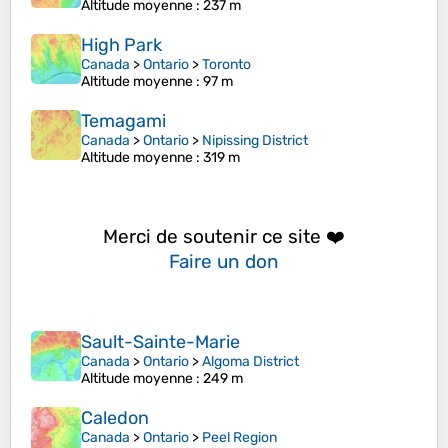
Altitude moyenne
: 237 m
High Park
Canada
>
Ontario
>
Toronto
Altitude moyenne
: 97 m
Temagami
Canada
>
Ontario
>
Nipissing District
Altitude moyenne
: 319 m
Merci de soutenir ce site ❤️
Faire un don
Sault-Sainte-Marie
Canada
>
Ontario
>
Algoma District
Altitude moyenne
: 249 m
Caledon
Canada
>
Ontario
>
Peel Region