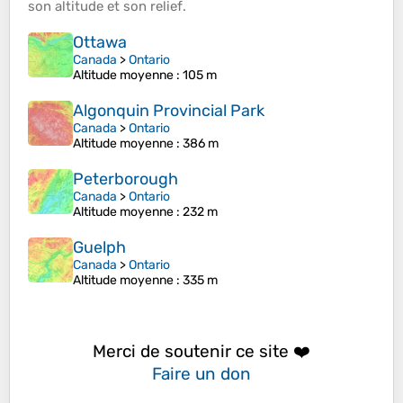
son
altitude
et son
relief
.
Ottawa
Canada
>
Ontario
Altitude moyenne
: 105 m
Algonquin Provincial Park
Canada
>
Ontario
Altitude moyenne
: 386 m
Peterborough
Canada
>
Ontario
Altitude moyenne
: 232 m
Guelph
Canada
>
Ontario
Altitude moyenne
: 335 m
Merci de soutenir ce site ❤️
Faire un don