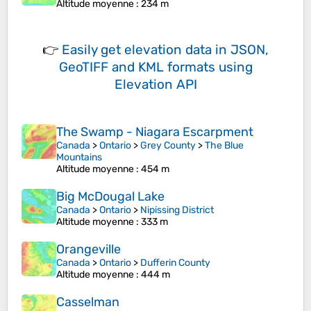
Altitude moyenne
: 234 m
👉
Easily
get elevation data in JSON,
GeoTIFF and KML formats
using
Elevation API
The Swamp - Niagara Escarpment
Canada
>
Ontario
>
Grey County
>
The Blue
Mountains
Altitude moyenne
: 454 m
Big McDougal Lake
Canada
>
Ontario
>
Nipissing District
Altitude moyenne
: 333 m
Orangeville
Canada
>
Ontario
>
Dufferin County
Altitude moyenne
: 444 m
Casselman