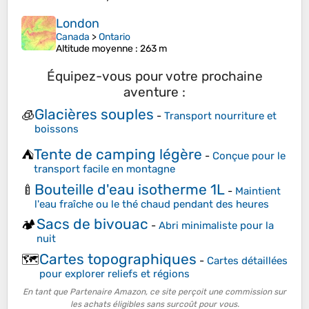
London
Canada
>
Ontario
Altitude moyenne
: 263 m
Équipez-vous pour votre prochaine
aventure :
Glacières souples
🧊
-
Transport nourriture et
boissons
Tente de camping légère
⛺
-
Conçue pour le
transport facile en montagne
Bouteille d'eau isotherme 1L
🍼
-
Maintient
l'eau fraîche ou le thé chaud pendant des heures
Sacs de bivouac
🏕️
-
Abri minimaliste pour la
nuit
Cartes topographiques
🗺️
-
Cartes détaillées
pour explorer reliefs et régions
En tant que Partenaire Amazon, ce site perçoit une commission sur
les achats éligibles sans surcoût pour vous.