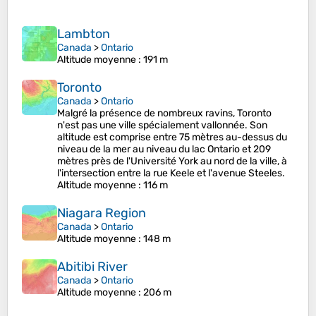
Lambton
Canada
>
Ontario
Altitude moyenne
: 191 m
Toronto
Canada
>
Ontario
Malgré la présence de nombreux ravins, Toronto
n'est pas une ville spécialement vallonnée. Son
altitude est comprise entre 75 mètres au-dessus du
niveau de la mer au niveau du lac Ontario et 209
mètres près de l'Université York au nord de la ville, à
l'intersection entre la rue Keele et l'avenue Steeles.
Altitude moyenne
: 116 m
Niagara Region
Canada
>
Ontario
Altitude moyenne
: 148 m
Abitibi River
Canada
>
Ontario
Altitude moyenne
: 206 m