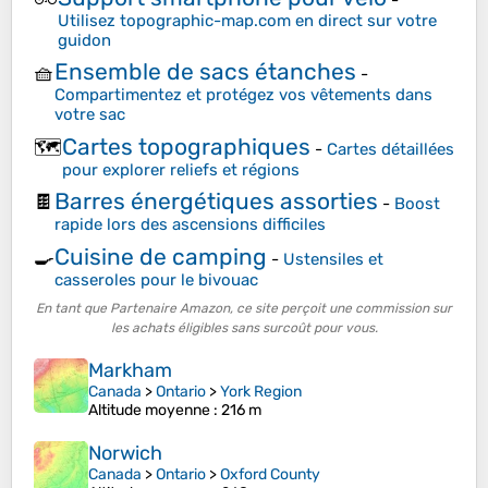
Utilisez topographic-map.com en direct sur votre
guidon
Ensemble de sacs étanches
🧺
-
Compartimentez et protégez vos vêtements dans
votre sac
Cartes topographiques
🗺️
-
Cartes détaillées
pour explorer reliefs et régions
Barres énergétiques assorties
🍫
-
Boost
rapide lors des ascensions difficiles
Cuisine de camping
🍳
-
Ustensiles et
casseroles pour le bivouac
En tant que Partenaire Amazon, ce site perçoit une commission sur
les achats éligibles sans surcoût pour vous.
Markham
Canada
>
Ontario
>
York Region
Altitude moyenne
: 216 m
Norwich
Canada
>
Ontario
>
Oxford County