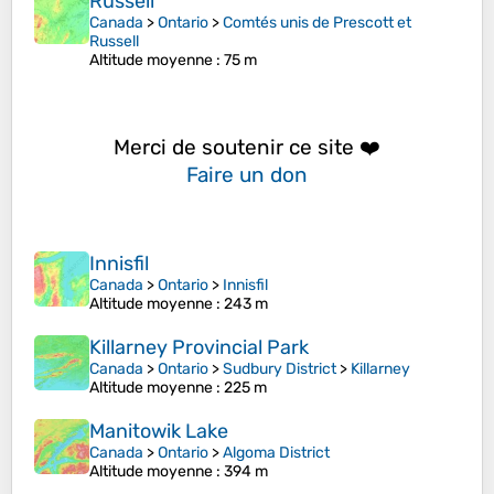
Russell
Canada
>
Ontario
>
Comtés unis de Prescott et
Russell
Altitude moyenne
: 75 m
Merci de soutenir ce site ❤️
Faire un don
Innisfil
Canada
>
Ontario
>
Innisfil
Altitude moyenne
: 243 m
Killarney Provincial Park
Canada
>
Ontario
>
Sudbury District
>
Killarney
Altitude moyenne
: 225 m
Manitowik Lake
Canada
>
Ontario
>
Algoma District
Altitude moyenne
: 394 m