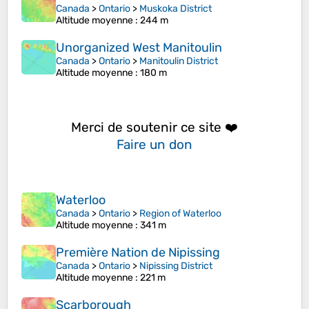
Canada
>
Ontario
>
Muskoka District
Altitude moyenne
: 244 m
Unorganized West Manitoulin
Canada
>
Ontario
>
Manitoulin District
Altitude moyenne
: 180 m
Merci de soutenir ce site ❤️
Faire un don
Waterloo
Canada
>
Ontario
>
Region of Waterloo
Altitude moyenne
: 341 m
Première Nation de Nipissing
Canada
>
Ontario
>
Nipissing District
Altitude moyenne
: 221 m
Scarborough