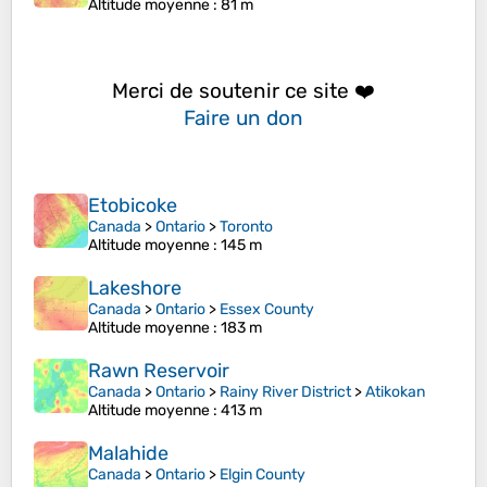
Altitude moyenne
: 81 m
Merci de soutenir ce site ❤️
Faire un don
Etobicoke
Canada
>
Ontario
>
Toronto
Altitude moyenne
: 145 m
Lakeshore
Canada
>
Ontario
>
Essex County
Altitude moyenne
: 183 m
Rawn Reservoir
Canada
>
Ontario
>
Rainy River District
>
Atikokan
Altitude moyenne
: 413 m
Malahide
Canada
>
Ontario
>
Elgin County