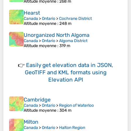
Altitude moyenne
: 268 m
Hearst
Canada
>
Ontario
>
Cochrane District
Altitude moyenne
: 248 m
Unorganized North Algoma
Canada
>
Ontario
>
Algoma District
Altitude moyenne
: 319 m
👉
Easily
get elevation data in JSON,
GeoTIFF and KML formats
using
Elevation API
Cambridge
Canada
>
Ontario
>
Region of Waterloo
Altitude moyenne
: 304 m
Milton
Canada
>
Ontario
>
Halton Region