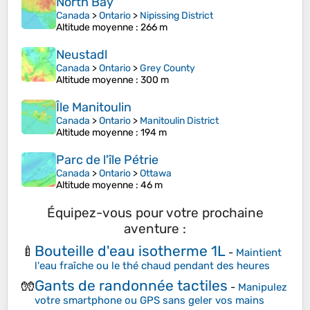
North Bay
Canada
>
Ontario
>
Nipissing District
Altitude moyenne
: 266 m
Neustadl
Canada
>
Ontario
>
Grey County
Altitude moyenne
: 300 m
Île Manitoulin
Canada
>
Ontario
>
Manitoulin District
Altitude moyenne
: 194 m
Parc de l'île Pétrie
Canada
>
Ontario
>
Ottawa
Altitude moyenne
: 46 m
Équipez-vous pour votre prochaine
aventure :
Bouteille d'eau isotherme 1L
🍼
-
Maintient
l'eau fraîche ou le thé chaud pendant des heures
Gants de randonnée tactiles
🧤
-
Manipulez
votre smartphone ou GPS sans geler vos mains