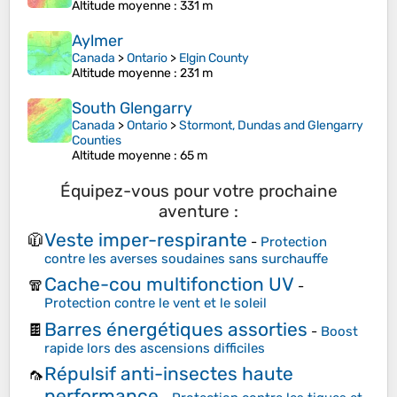
Altitude moyenne
: 331 m
Aylmer
Canada
>
Ontario
>
Elgin County
Altitude moyenne
: 231 m
South Glengarry
Canada
>
Ontario
>
Stormont, Dundas and Glengarry
Counties
Altitude moyenne
: 65 m
Équipez-vous pour votre prochaine
aventure :
Veste imper-respirante
🧥
-
Protection
contre les averses soudaines sans surchauffe
Cache-cou multifonction UV
🧣
-
Protection contre le vent et le soleil
Barres énergétiques assorties
🍫
-
Boost
rapide lors des ascensions difficiles
Répulsif anti-insectes haute
🦟
performance