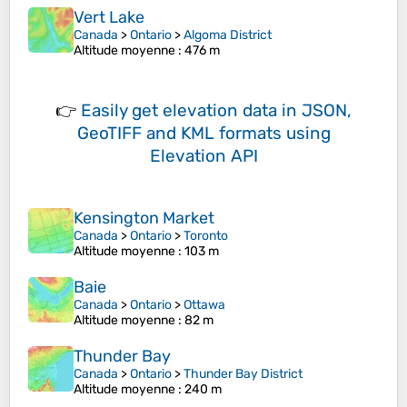
Vert Lake
Canada
>
Ontario
>
Algoma District
Altitude moyenne
: 476 m
👉
Easily
get elevation data in JSON,
GeoTIFF and KML formats
using
Elevation API
Kensington Market
Canada
>
Ontario
>
Toronto
Altitude moyenne
: 103 m
Baie
Canada
>
Ontario
>
Ottawa
Altitude moyenne
: 82 m
Thunder Bay
Canada
>
Ontario
>
Thunder Bay District
Altitude moyenne
: 240 m