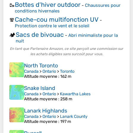
Bottes d'hiver outdoor
🥾
-
Chaussures pour
conditions hivernales
Cache-cou multifonction UV
🧣
-
Protection contre le vent et le soleil
Sacs de bivouac
🏕️
-
Abri minimaliste pour la
nuit
En tant que Partenaire Amazon, ce site perçoit une commission sur
les achats éligibles sans surcoût pour vous.
North Toronto
Canada
>
Ontario
>
Toronto
Altitude moyenne
: 162 m
Snake Island
Canada
>
Ontario
>
Kawartha Lakes
Altitude moyenne
: 258 m
Lanark Highlands
Canada
>
Ontario
>
Lanark County
Altitude moyenne
: 197 m