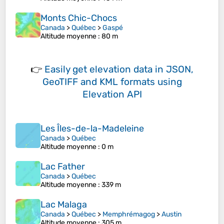
Monts Chic-Chocs
Canada
>
Québec
>
Gaspé
Altitude moyenne
: 80 m
👉
Easily
get elevation data in JSON,
GeoTIFF and KML formats
using
Elevation API
Les Îles-de-la-Madeleine
Canada
>
Québec
Altitude moyenne
: 0 m
Lac Father
Canada
>
Québec
Altitude moyenne
: 339 m
Lac Malaga
Canada
>
Québec
>
Memphrémagog
>
Austin
Altitude moyenne
: 305 m