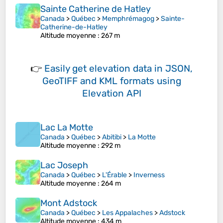
Sainte Catherine de Hatley
Canada
>
Québec
>
Memphrémagog
>
Sainte-
Catherine-de-Hatley
Altitude moyenne
: 267 m
👉
Easily
get elevation data in JSON,
GeoTIFF and KML formats
using
Elevation API
Lac La Motte
Canada
>
Québec
>
Abitibi
>
La Motte
Altitude moyenne
: 292 m
Lac Joseph
Canada
>
Québec
>
L'Érable
>
Inverness
Altitude moyenne
: 264 m
Mont Adstock
Canada
>
Québec
>
Les Appalaches
>
Adstock
Altitude moyenne
: 434 m