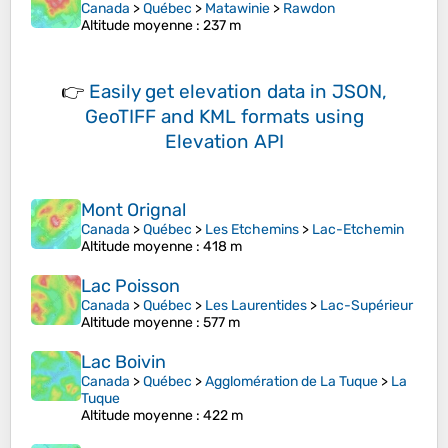
Canada
>
Québec
>
Matawinie
>
Rawdon
Altitude moyenne
: 237 m
👉
Easily
get elevation data in JSON,
GeoTIFF and KML formats
using
Elevation API
Mont Orignal
Canada
>
Québec
>
Les Etchemins
>
Lac-Etchemin
Altitude moyenne
: 418 m
Lac Poisson
Canada
>
Québec
>
Les Laurentides
>
Lac-Supérieur
Altitude moyenne
: 577 m
Lac Boivin
Canada
>
Québec
>
Agglomération de La Tuque
>
La
Tuque
Altitude moyenne
: 422 m