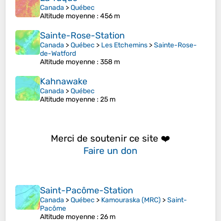
Canada
>
Québec
Altitude moyenne
: 456 m
Sainte-Rose-Station
Canada
>
Québec
>
Les Etchemins
>
Sainte-Rose-
de-Watford
Altitude moyenne
: 358 m
Kahnawake
Canada
>
Québec
Altitude moyenne
: 25 m
Merci de soutenir ce site ❤️
Faire un don
Saint-Pacôme-Station
Canada
>
Québec
>
Kamouraska (MRC)
>
Saint-
Pacôme
Altitude moyenne
: 26 m