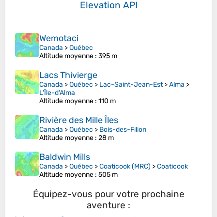
Elevation API
Wemotaci
Canada
>
Québec
Altitude moyenne
: 395 m
Lacs Thivierge
Canada
>
Québec
>
Lac-Saint-Jean-Est
>
Alma
>
L'Île-d'Alma
Altitude moyenne
: 110 m
Rivière des Mille Îles
Canada
>
Québec
>
Bois-des-Filion
Altitude moyenne
: 28 m
Baldwin Mills
Canada
>
Québec
>
Coaticook (MRC)
>
Coaticook
Altitude moyenne
: 505 m
Équipez-vous pour votre prochaine
aventure :