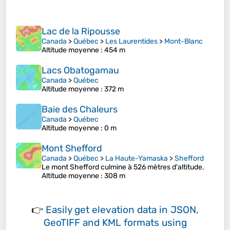
Lac de la Ripousse
Canada
>
Québec
>
Les Laurentides
>
Mont-Blanc
Altitude moyenne
: 454 m
Lacs Obatogamau
Canada
>
Québec
Altitude moyenne
: 372 m
Baie des Chaleurs
Canada
>
Québec
Altitude moyenne
: 0 m
Mont Shefford
Canada
>
Québec
>
La Haute-Yamaska
>
Shefford
Le mont Shefford culmine à 526 mètres d'altitude.
Altitude moyenne
: 308 m
👉
Easily
get elevation data in JSON,
GeoTIFF and KML formats
using