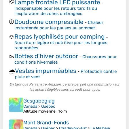
Lampe frontale LED puissante
💡
-
Indispensable pour les retours tardifs ou
l'exploration de zones ombragées
Doudoune compressible
🧥
-
Chaleur
instantanée pour les pauses au sommet
Repas lyophilisés pour camping
🍲
-
Nourriture légère et nutritive pour les longues
randonnées
Bottes d'hiver outdoor
🥾
-
Chaussures pour
conditions hivernales
Vestes imperméables
🌧️
-
Protection contre
pluie et vent
En tant que Partenaire Amazon, ce site perçoit une commission sur
les achats éligibles sans surcoût pour vous.
Gesgapegiag
Canada
>
Québec
Altitude moyenne
: 16 m
Mont Grand-Fonds
Canada
>
Québec
>
Charlevoix-Est
>
La Malbaie