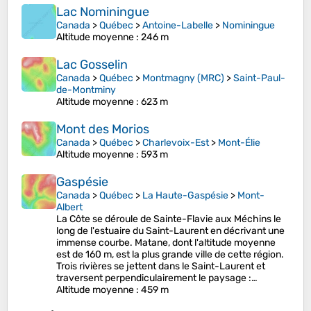
Lac Nominingue
Canada
>
Québec
>
Antoine-Labelle
>
Nominingue
Altitude moyenne
: 246 m
Lac Gosselin
Canada
>
Québec
>
Montmagny (MRC)
>
Saint-Paul-
de-Montminy
Altitude moyenne
: 623 m
Mont des Morios
Canada
>
Québec
>
Charlevoix-Est
>
Mont-Élie
Altitude moyenne
: 593 m
Gaspésie
Canada
>
Québec
>
La Haute-Gaspésie
>
Mont-
Albert
La Côte se déroule de Sainte-Flavie aux Méchins le
long de l'estuaire du Saint-Laurent en décrivant une
immense courbe. Matane, dont l'altitude moyenne
est de 160 m, est la plus grande ville de cette région.
Trois rivières se jettent dans le Saint-Laurent et
traversent perpendiculairement le paysage :…
Altitude moyenne
: 459 m