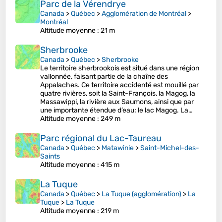
Parc de la Vérendrye
Canada
>
Québec
>
Agglomération de Montréal
>
Montréal
Altitude moyenne
: 21 m
Sherbrooke
Canada
>
Québec
>
Sherbrooke
Le territoire sherbrookois est situé dans une région
vallonnée, faisant partie de la chaîne des
Appalaches. Ce territoire accidenté est mouillé par
quatre rivières, soit la Saint-François, la Magog, la
Massawippi, la rivière aux Saumons, ainsi que par
une importante étendue d’eau; le lac Magog. La…
Altitude moyenne
: 249 m
Parc régional du Lac-Taureau
Canada
>
Québec
>
Matawinie
>
Saint-Michel-des-
Saints
Altitude moyenne
: 415 m
La Tuque
Canada
>
Québec
>
La Tuque (agglomération)
>
La
Tuque
>
La Tuque
Altitude moyenne
: 219 m