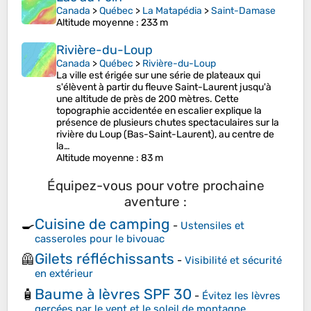
Canada
>
Québec
>
La Matapédia
>
Saint-Damase
Altitude moyenne
: 233 m
Rivière-du-Loup
Canada
>
Québec
>
Rivière-du-Loup
La ville est érigée sur une série de plateaux qui
s'élèvent à partir du fleuve Saint-Laurent jusqu'à
une altitude de près de 200 mètres. Cette
topographie accidentée en escalier explique la
présence de plusieurs chutes spectaculaires sur la
rivière du Loup (Bas-Saint-Laurent), au centre de
la…
Altitude moyenne
: 83 m
Équipez-vous pour votre prochaine
aventure :
Cuisine de camping
🍳
-
Ustensiles et
casseroles pour le bivouac
Gilets réfléchissants
🦺
-
Visibilité et sécurité
en extérieur
Baume à lèvres SPF 30
🧴
-
Évitez les lèvres
gercées par le vent et le soleil de montagne