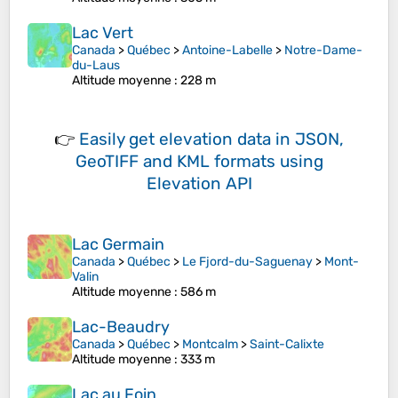
Lac Vert
Canada
>
Québec
>
Antoine-Labelle
>
Notre-Dame-
du-Laus
Altitude moyenne
: 228 m
👉
Easily
get elevation data in JSON,
GeoTIFF and KML formats
using
Elevation API
Lac Germain
Canada
>
Québec
>
Le Fjord-du-Saguenay
>
Mont-
Valin
Altitude moyenne
: 586 m
Lac-Beaudry
Canada
>
Québec
>
Montcalm
>
Saint-Calixte
Altitude moyenne
: 333 m
Lac au Foin