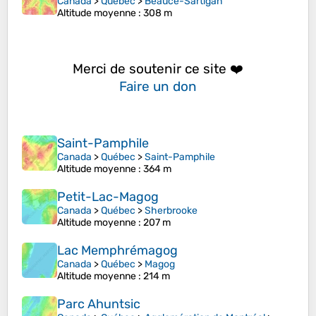
Canada
>
Québec
>
Beauce-Sartigan
Altitude moyenne
: 308 m
Merci de soutenir ce site ❤️
Faire un don
Saint-Pamphile
Canada
>
Québec
>
Saint-Pamphile
Altitude moyenne
: 364 m
Petit-Lac-Magog
Canada
>
Québec
>
Sherbrooke
Altitude moyenne
: 207 m
Lac Memphrémagog
Canada
>
Québec
>
Magog
Altitude moyenne
: 214 m
Parc Ahuntsic