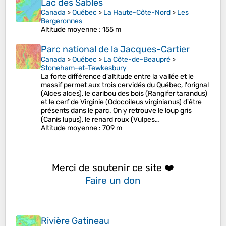
Lac des Sables
Canada
>
Québec
>
La Haute-Côte-Nord
>
Les
Bergeronnes
Altitude moyenne
: 155 m
Parc national de la Jacques-Cartier
Canada
>
Québec
>
La Côte-de-Beaupré
>
Stoneham-et-Tewkesbury
La forte différence d'altitude entre la vallée et le
massif permet aux trois cervidés du Québec, l'orignal
(Alces alces), le caribou des bois (Rangifer tarandus)
et le cerf de Virginie (Odocoileus virginianus) d'être
présents dans le parc. On y retrouve le loup gris
(Canis lupus), le renard roux (Vulpes…
Altitude moyenne
: 709 m
Merci de soutenir ce site ❤️
Faire un don
Rivière Gatineau