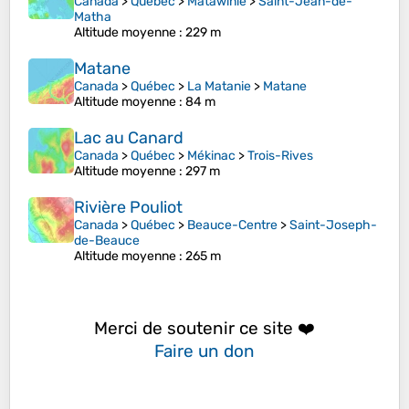
Canada
>
Québec
>
Matawinie
>
Saint-Jean-de-
Matha
Altitude moyenne
: 229 m
Matane
Canada
>
Québec
>
La Matanie
>
Matane
Altitude moyenne
: 84 m
Lac au Canard
Canada
>
Québec
>
Mékinac
>
Trois-Rives
Altitude moyenne
: 297 m
Rivière Pouliot
Canada
>
Québec
>
Beauce-Centre
>
Saint-Joseph-
de-Beauce
Altitude moyenne
: 265 m
Merci de soutenir ce site ❤️
Faire un don