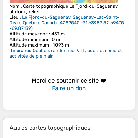
Nom
: Carte topographique
Le Fjord-du-Saguenay
,
altitude, relief.
Lieu
:
Le Fjord-du-Saguenay, Saguenay–Lac-Saint-
Jean, Québec, Canada
(
47.99540 -71.63987 52.69475
-69.87139
)
Altitude moyenne
: 457 m
Altitude minimum
: 0 m
Altitude maximum
: 1 093 m
Itinéraires Québec, randonnée, VTT, course à pied et
activités de plein air
Merci de soutenir ce site ❤️
Faire un don
Autres cartes topographiques