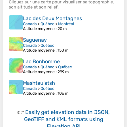
Cliquez sur une
carte
pour visualiser sa
topographie
,
son
altitude
et son
relief
.
Lac des Deux Montagnes
Canada
>
Québec
>
Montréal
Altitude moyenne
: 20 m
Saguenay
Canada
>
Québec
Altitude moyenne
: 150 m
Lac Bonhomme
Canada
>
Québec
>
Québec
Altitude moyenne
: 299 m
Mashteuiatsh
Canada
>
Québec
Altitude moyenne
: 106 m
👉
Easily
get elevation data in JSON,
GeoTIFF and KML formats
using
Elevation API