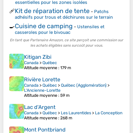
essentielles pour les zones isolées
Kit de réparation de tente
🩹
-
Patchs
adhésifs pour trous et déchirures sur le terrain
Cuisine de camping
🍳
-
Ustensiles et
casseroles pour le bivouac
En tant que Partenaire Amazon, ce site perçoit une commission sur
les achats éligibles sans surcoût pour vous.
Kitigan Zibi
Canada
>
Québec
Altitude moyenne
: 179 m
Rivière Lorette
Canada
>
Québec
>
Québec (Agglomération)
>
L'Ancienne-Lorette
Altitude moyenne
: 59 m
Lac d'Argent
Canada
>
Québec
>
Les Laurentides
>
La Conception
Altitude moyenne
: 268 m
Mont Pontbriand