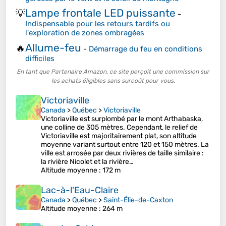
Lampe frontale LED puissante
💡
-
Indispensable pour les retours tardifs ou
l'exploration de zones ombragées
Allume-feu
🔥
-
Démarrage du feu en conditions
difficiles
En tant que Partenaire Amazon, ce site perçoit une commission sur
les achats éligibles sans surcoût pour vous.
Victoriaville
Canada
>
Québec
>
Victoriaville
Victoriaville est surplombé par le mont Arthabaska,
une colline de 305 mètres. Cependant, le relief de
Victoriaville est majoritairement plat, son altitude
moyenne variant surtout entre 120 et 150 mètres. La
ville est arrosée par deux rivières de taille similaire :
la rivière Nicolet et la rivière…
Altitude moyenne
: 172 m
Lac-à-l'Eau-Claire
Canada
>
Québec
>
Saint-Élie-de-Caxton
Altitude moyenne
: 264 m