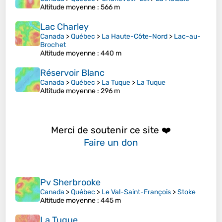
Altitude moyenne
: 566 m
Lac Charley
Canada
>
Québec
>
La Haute-Côte-Nord
>
Lac-au-
Brochet
Altitude moyenne
: 440 m
Réservoir Blanc
Canada
>
Québec
>
La Tuque
>
La Tuque
Altitude moyenne
: 296 m
Merci de soutenir ce site ❤️
Faire un don
Pv Sherbrooke
Canada
>
Québec
>
Le Val-Saint-François
>
Stoke
Altitude moyenne
: 445 m
La Tuque