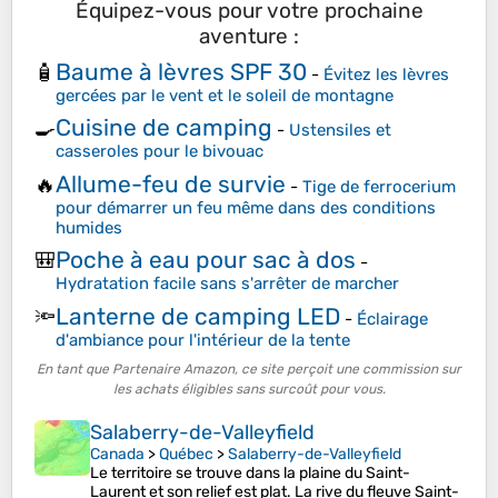
Équipez-vous pour votre prochaine
aventure :
Baume à lèvres SPF 30
🧴
-
Évitez les lèvres
gercées par le vent et le soleil de montagne
Cuisine de camping
🍳
-
Ustensiles et
casseroles pour le bivouac
Allume-feu de survie
🔥
-
Tige de ferrocerium
pour démarrer un feu même dans des conditions
humides
Poche à eau pour sac à dos
🎒
-
Hydratation facile sans s'arrêter de marcher
Lanterne de camping LED
🔦
-
Éclairage
d'ambiance pour l'intérieur de la tente
En tant que Partenaire Amazon, ce site perçoit une commission sur
les achats éligibles sans surcoût pour vous.
Salaberry-de-Valleyfield
Canada
>
Québec
>
Salaberry-de-Valleyfield
Le territoire se trouve dans la plaine du Saint-
Laurent et son relief est plat. La rive du fleuve Saint-