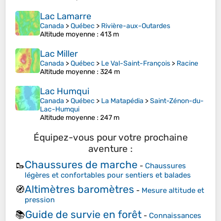
Lac Lamarre
Canada
>
Québec
>
Rivière-aux-Outardes
Altitude moyenne
: 413 m
Lac Miller
Canada
>
Québec
>
Le Val-Saint-François
>
Racine
Altitude moyenne
: 324 m
Lac Humqui
Canada
>
Québec
>
La Matapédia
>
Saint-Zénon-du-
Lac-Humqui
Altitude moyenne
: 247 m
Équipez-vous pour votre prochaine
aventure :
Chaussures de marche
🥾
-
Chaussures
légères et confortables pour sentiers et balades
Altimètres baromètres
🧭
-
Mesure altitude et
pression
Guide de survie en forêt
📚
-
Connaissances