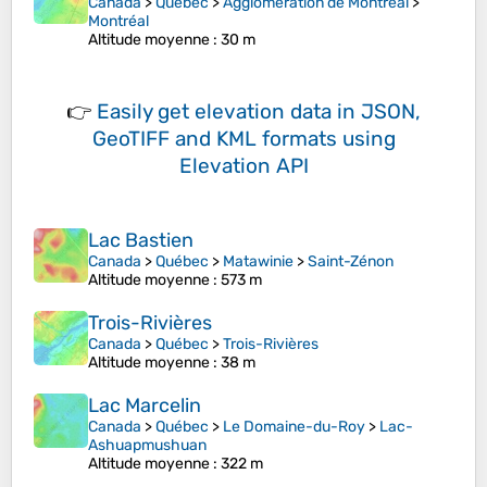
Canada
>
Québec
>
Agglomération de Montréal
>
Montréal
Altitude moyenne
: 30 m
👉
Easily
get elevation data in JSON,
GeoTIFF and KML formats
using
Elevation API
Lac Bastien
Canada
>
Québec
>
Matawinie
>
Saint-Zénon
Altitude moyenne
: 573 m
Trois-Rivières
Canada
>
Québec
>
Trois-Rivières
Altitude moyenne
: 38 m
Lac Marcelin
Canada
>
Québec
>
Le Domaine-du-Roy
>
Lac-
Ashuapmushuan
Altitude moyenne
: 322 m