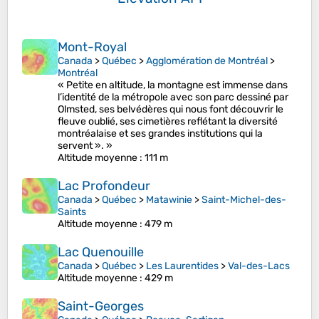
Mont-Royal
Canada
>
Québec
>
Agglomération de Montréal
>
Montréal
« Petite en altitude, la montagne est immense dans
l’identité de la métropole avec son parc dessiné par
Olmsted, ses belvédères qui nous font découvrir le
fleuve oublié, ses cimetières reflétant la diversité
montréalaise et ses grandes institutions qui la
servent ». »
Altitude moyenne
: 111 m
Lac Profondeur
Canada
>
Québec
>
Matawinie
>
Saint-Michel-des-
Saints
Altitude moyenne
: 479 m
Lac Quenouille
Canada
>
Québec
>
Les Laurentides
>
Val-des-Lacs
Altitude moyenne
: 429 m
Saint-Georges