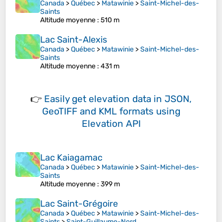
Canada
>
Québec
>
Matawinie
>
Saint-Michel-des-
Saints
Altitude moyenne
: 510 m
Lac Saint-Alexis
Canada
>
Québec
>
Matawinie
>
Saint-Michel-des-
Saints
Altitude moyenne
: 431 m
👉
Easily
get elevation data in JSON,
GeoTIFF and KML formats
using
Elevation API
Lac Kaiagamac
Canada
>
Québec
>
Matawinie
>
Saint-Michel-des-
Saints
Altitude moyenne
: 399 m
Lac Saint-Grégoire
Canada
>
Québec
>
Matawinie
>
Saint-Michel-des-
Saints
>
Saint-Guillaume-Nord