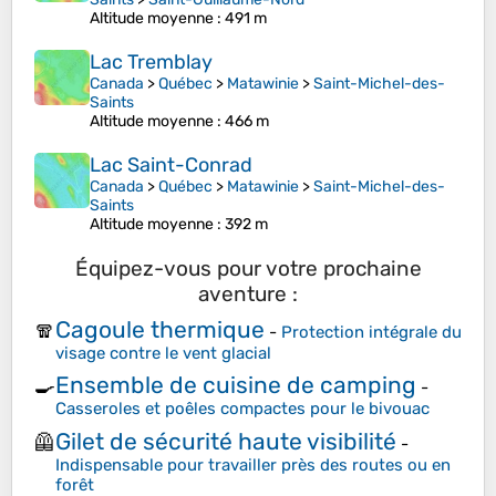
Altitude moyenne
: 491 m
Lac Tremblay
Canada
>
Québec
>
Matawinie
>
Saint-Michel-des-
Saints
Altitude moyenne
: 466 m
Lac Saint-Conrad
Canada
>
Québec
>
Matawinie
>
Saint-Michel-des-
Saints
Altitude moyenne
: 392 m
Équipez-vous pour votre prochaine
aventure :
Cagoule thermique
🧣
-
Protection intégrale du
visage contre le vent glacial
Ensemble de cuisine de camping
🍳
-
Casseroles et poêles compactes pour le bivouac
Gilet de sécurité haute visibilité
🦺
-
Indispensable pour travailler près des routes ou en
forêt