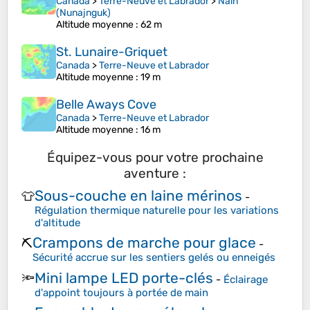
Canada
>
Terre-Neuve et Labrador
>
Nain
(Nunajnguk)
Altitude moyenne
: 62 m
St. Lunaire-Griquet
Canada
>
Terre-Neuve et Labrador
Altitude moyenne
: 19 m
Belle Aways Cove
Canada
>
Terre-Neuve et Labrador
Altitude moyenne
: 16 m
Équipez-vous pour votre prochaine
aventure :
Sous-couche en laine mérinos
👕
-
Régulation thermique naturelle pour les variations
d'altitude
Crampons de marche pour glace
⛏️
-
Sécurité accrue sur les sentiers gelés ou enneigés
Mini lampe LED porte-clés
🔦
-
Éclairage
d'appoint toujours à portée de main