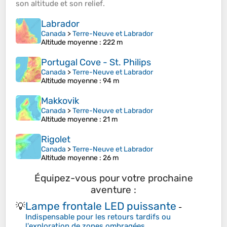
son
altitude
et son
relief
.
Labrador
Canada
>
Terre-Neuve et Labrador
Altitude moyenne
: 222 m
Portugal Cove - St. Philips
Canada
>
Terre-Neuve et Labrador
Altitude moyenne
: 94 m
Makkovik
Canada
>
Terre-Neuve et Labrador
Altitude moyenne
: 21 m
Rigolet
Canada
>
Terre-Neuve et Labrador
Altitude moyenne
: 26 m
Équipez-vous pour votre prochaine
aventure :
Lampe frontale LED puissante
💡
-
Indispensable pour les retours tardifs ou
l'exploration de zones ombragées