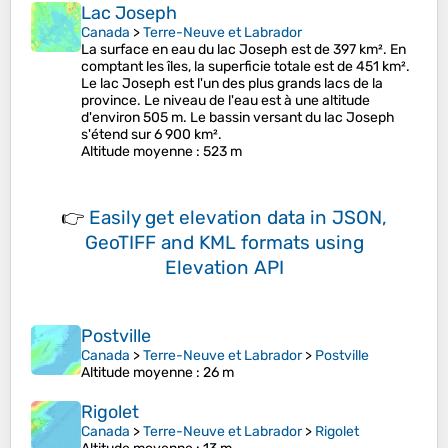
Lac Joseph
Canada
>
Terre-Neuve et Labrador
La surface en eau du lac Joseph est de 397 km². En
comptant les îles, la superficie totale est de 451 km².
Le lac Joseph est l'un des plus grands lacs de la
province. Le niveau de l'eau est à une altitude
d'environ 505 m. Le bassin versant du lac Joseph
s'étend sur 6 900 km².
Altitude moyenne
: 523 m
👉
Easily
get elevation data in JSON,
GeoTIFF and KML formats
using
Elevation API
Postville
Canada
>
Terre-Neuve et Labrador
>
Postville
Altitude moyenne
: 26 m
Rigolet
Canada
>
Terre-Neuve et Labrador
>
Rigolet