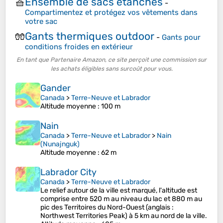
Ensemble de sacs étanches
🧺
-
Compartimentez et protégez vos vêtements dans
votre sac
Gants thermiques outdoor
🧤
-
Gants pour
conditions froides en extérieur
En tant que Partenaire Amazon, ce site perçoit une commission sur
les achats éligibles sans surcoût pour vous.
Gander
Canada
>
Terre-Neuve et Labrador
Altitude moyenne
: 100 m
Nain
Canada
>
Terre-Neuve et Labrador
>
Nain
(Nunajnguk)
Altitude moyenne
: 62 m
Labrador City
Canada
>
Terre-Neuve et Labrador
Le relief autour de la ville est marqué, l'altitude est
comprise entre 520 m au niveau du lac et 880 m au
pic des Territoires du Nord-Ouest (anglais :
Northwest Territories Peak) à 5 km au nord de la ville.