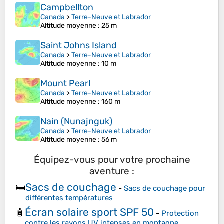
Campbellton
Canada
>
Terre-Neuve et Labrador
Altitude moyenne
: 25 m
Saint Johns Island
Canada
>
Terre-Neuve et Labrador
Altitude moyenne
: 10 m
Mount Pearl
Canada
>
Terre-Neuve et Labrador
Altitude moyenne
: 160 m
Nain (Nunajnguk)
Canada
>
Terre-Neuve et Labrador
Altitude moyenne
: 56 m
Équipez-vous pour votre prochaine
aventure :
Sacs de couchage
🛏️
-
Sacs de couchage pour
différentes températures
Écran solaire sport SPF 50
🧴
-
Protection
contre les rayons UV intenses en montagne