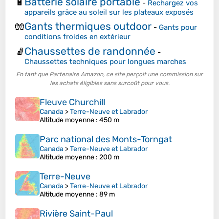
Batterie solaire portable
🔋
-
Rechargez vos
appareils grâce au soleil sur les plateaux exposés
Gants thermiques outdoor
🧤
-
Gants pour
conditions froides en extérieur
Chaussettes de randonnée
🧦
-
Chaussettes techniques pour longues marches
En tant que Partenaire Amazon, ce site perçoit une commission sur
les achats éligibles sans surcoût pour vous.
Fleuve Churchill
Canada
>
Terre-Neuve et Labrador
Altitude moyenne
: 450 m
Parc national des Monts-Torngat
Canada
>
Terre-Neuve et Labrador
Altitude moyenne
: 200 m
Terre-Neuve
Canada
>
Terre-Neuve et Labrador
Altitude moyenne
: 89 m
Rivière Saint-Paul