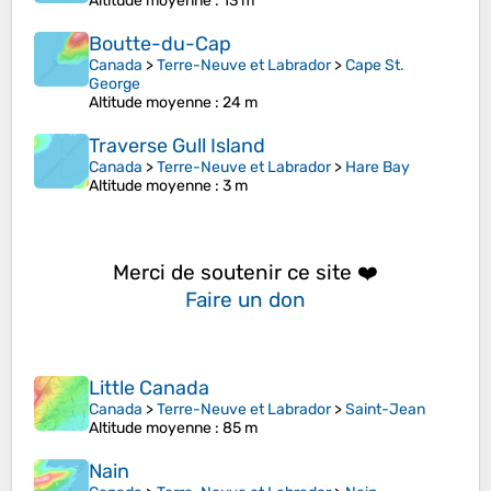
Altitude moyenne
: 13 m
Boutte-du-Cap
Canada
>
Terre-Neuve et Labrador
>
Cape St.
George
Altitude moyenne
: 24 m
Traverse Gull Island
Canada
>
Terre-Neuve et Labrador
>
Hare Bay
Altitude moyenne
: 3 m
Merci de soutenir ce site ❤️
Faire un don
Little Canada
Canada
>
Terre-Neuve et Labrador
>
Saint-Jean
Altitude moyenne
: 85 m
Nain