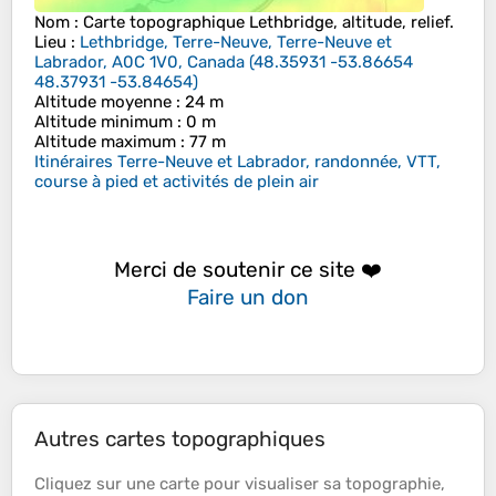
Nom
: Carte topographique
Lethbridge
, altitude, relief.
Lieu
:
Lethbridge, Terre-Neuve, Terre-Neuve et
Labrador, A0C 1V0, Canada
(
48.35931 -53.86654
48.37931 -53.84654
)
Altitude moyenne
: 24 m
Altitude minimum
: 0 m
Altitude maximum
: 77 m
Itinéraires Terre-Neuve et Labrador, randonnée, VTT,
course à pied et activités de plein air
Merci de soutenir ce site ❤️
Faire un don
Autres cartes topographiques
Cliquez sur une
carte
pour visualiser sa
topographie
,