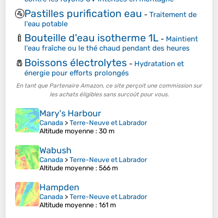
Pastilles purification eau
🚰
-
Traitement de
l'eau potable
Bouteille d'eau isotherme 1L
🍼
-
Maintient
l'eau fraîche ou le thé chaud pendant des heures
Boissons électrolytes
🧂
-
Hydratation et
énergie pour efforts prolongés
En tant que Partenaire Amazon, ce site perçoit une commission sur
les achats éligibles sans surcoût pour vous.
Mary's Harbour
Canada
>
Terre-Neuve et Labrador
Altitude moyenne
: 30 m
Wabush
Canada
>
Terre-Neuve et Labrador
Altitude moyenne
: 566 m
Hampden
Canada
>
Terre-Neuve et Labrador
Altitude moyenne
: 161 m