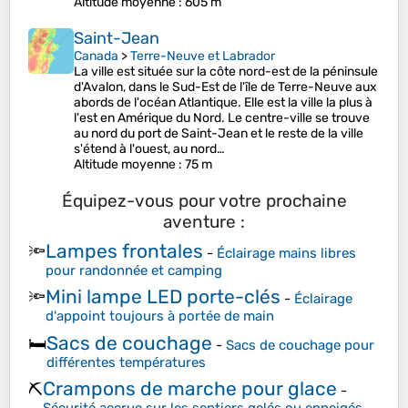
Altitude moyenne
: 605 m
Saint-Jean
Canada
>
Terre-Neuve et Labrador
La ville est située sur la côte nord-est de la péninsule
d'Avalon, dans le Sud-Est de l'île de Terre-Neuve aux
abords de l'océan Atlantique. Elle est la ville la plus à
l'est en Amérique du Nord. Le centre-ville se trouve
au nord du port de Saint-Jean et le reste de la ville
s'étend à l'ouest, au nord…
Altitude moyenne
: 75 m
Équipez-vous pour votre prochaine
aventure :
Lampes frontales
🔦
-
Éclairage mains libres
pour randonnée et camping
Mini lampe LED porte-clés
🔦
-
Éclairage
d'appoint toujours à portée de main
Sacs de couchage
🛏️
-
Sacs de couchage pour
différentes températures
Crampons de marche pour glace
⛏️
-