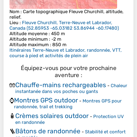
Nom
: Carte topographique
Fleuve Churchill
, altitude,
relief.
Lieu
:
Fleuve Churchill, Terre-Neuve et Labrador,
Canada
(
52.85953 -65.03182 53.86944 -60.17480
)
Altitude moyenne
: 450 m
Altitude minimum
: -2 m
Altitude maximum
: 850 m
Itinéraires Terre-Neuve et Labrador, randonnée, VTT,
course à pied et activités de plein air
Équipez-vous pour votre prochaine
aventure :
Chauffe-mains rechargeables
🧤
-
Chaleur
instantanée dans vos poches ou gants
Montres GPS outdoor
⌚
-
Montres GPS pour
randonnée, trail et trekking
Crèmes solaires outdoor
🧴
-
Protection UV
en randonnée
Bâtons de randonnée
🪜
-
Stabilité et confort