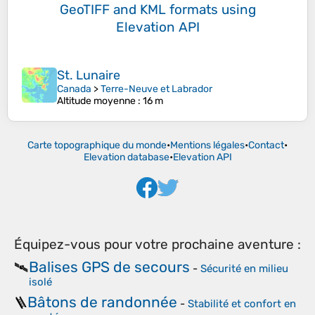
GeoTIFF and KML formats
using
Elevation API
St. Lunaire
Canada
>
Terre-Neuve et Labrador
Altitude moyenne
: 16 m
Carte topographique du monde
•
Mentions légales
•
Contact
•
Elevation database
•
Elevation API
Équipez-vous pour votre prochaine aventure :
Balises GPS de secours
🛰️
-
Sécurité en milieu
isolé
Bâtons de randonnée
🪜
-
Stabilité et confort en