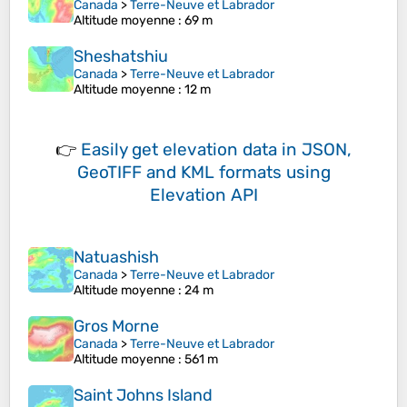
Canada
>
Terre-Neuve et Labrador
Altitude moyenne
: 69 m
Sheshatshiu
Canada
>
Terre-Neuve et Labrador
Altitude moyenne
: 12 m
👉
Easily
get elevation data in JSON,
GeoTIFF and KML formats
using
Elevation API
Natuashish
Canada
>
Terre-Neuve et Labrador
Altitude moyenne
: 24 m
Gros Morne
Canada
>
Terre-Neuve et Labrador
Altitude moyenne
: 561 m
Saint Johns Island