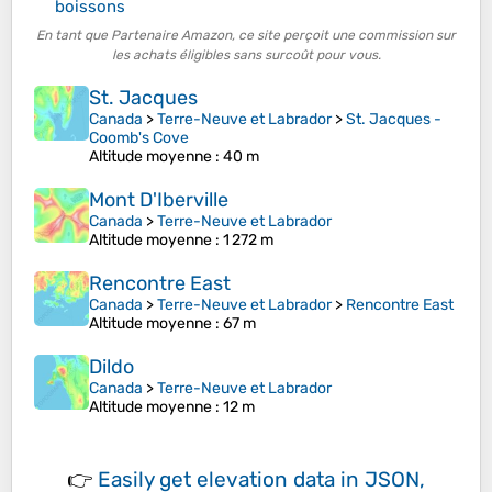
boissons
En tant que Partenaire Amazon, ce site perçoit une commission sur
les achats éligibles sans surcoût pour vous.
St. Jacques
Canada
>
Terre-Neuve et Labrador
>
St. Jacques -
Coomb's Cove
Altitude moyenne
: 40 m
Mont D'Iberville
Canada
>
Terre-Neuve et Labrador
Altitude moyenne
: 1 272 m
Rencontre East
Canada
>
Terre-Neuve et Labrador
>
Rencontre East
Altitude moyenne
: 67 m
Dildo
Canada
>
Terre-Neuve et Labrador
Altitude moyenne
: 12 m
👉
Easily
get elevation data in JSON,