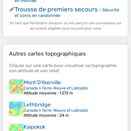
en montée
Trousse de premiers secours
🩹
-
Sécurité
et soins en randonnée
En tant que Partenaire Amazon, ce site perçoit une commission sur
les achats éligibles sans surcoût pour vous.
Autres cartes topographiques
Cliquez sur une
carte
pour visualiser sa
topographie
,
son
altitude
et son
relief
.
Mont D'Iberville
Canada
>
Terre-Neuve et Labrador
Altitude moyenne
: 1 272 m
Lethbridge
Canada
>
Terre-Neuve et Labrador
Altitude moyenne
: 24 m
Kaipokok