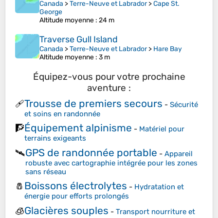
Canada
>
Terre-Neuve et Labrador
>
Cape St.
George
Altitude moyenne
: 24 m
Traverse Gull Island
Canada
>
Terre-Neuve et Labrador
>
Hare Bay
Altitude moyenne
: 3 m
Équipez-vous pour votre prochaine
aventure :
Trousse de premiers secours
🩹
-
Sécurité
et soins en randonnée
Équipement alpinisme
🧗
-
Matériel pour
terrains exigeants
GPS de randonnée portable
🛰️
-
Appareil
robuste avec cartographie intégrée pour les zones
sans réseau
Boissons électrolytes
🧂
-
Hydratation et
énergie pour efforts prolongés
Glacières souples
🧊
-
Transport nourriture et