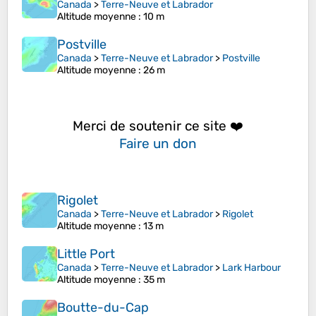
Canada
>
Terre-Neuve et Labrador
Altitude moyenne
: 10 m
Postville
Canada
>
Terre-Neuve et Labrador
>
Postville
Altitude moyenne
: 26 m
Merci de soutenir ce site ❤️
Faire un don
Rigolet
Canada
>
Terre-Neuve et Labrador
>
Rigolet
Altitude moyenne
: 13 m
Little Port
Canada
>
Terre-Neuve et Labrador
>
Lark Harbour
Altitude moyenne
: 35 m
Boutte-du-Cap