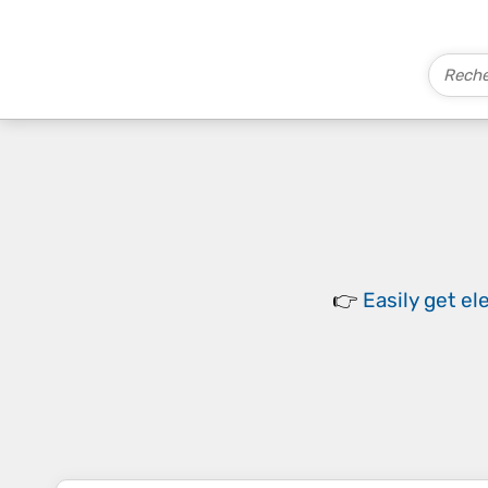
👉
Easily
get el