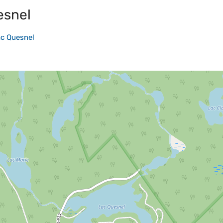
esnel
ac Quesnel