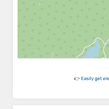
👉
Easily
get el