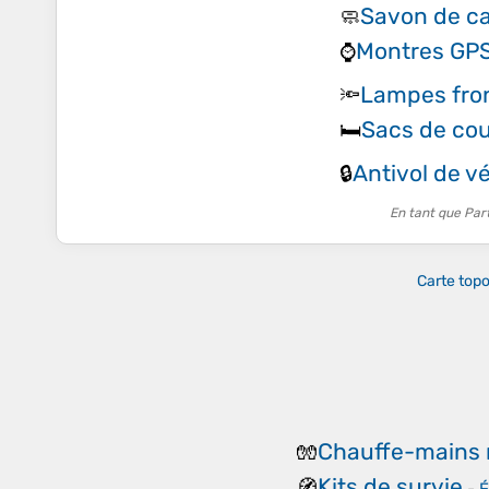
Savon de c
🧼
Montres GPS
⌚
Lampes fro
🔦
Sacs de co
🛏️
Antivol de v
🔒
En tant que Par
Carte top
Chauffe-mains 
🧤
Kits de survie
🧭