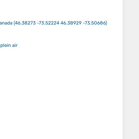
Canada
(
46.38273 -73.52224 46.38929 -73.50686
)
plein air