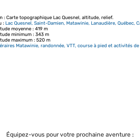
m
: Carte topographique
Lac Quesnel
, altitude, relief.
u
:
Lac Quesnel, Saint-Damien, Matawinie, Lanaudière, Québec, 
itude moyenne
: 419 m
itude minimum
: 343 m
itude maximum
: 520 m
néraires Matawinie, randonnée, VTT, course à pied et activités de 
Équipez-vous pour votre prochaine aventure :