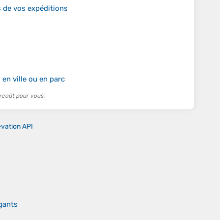
 de vos expéditions
 en ville ou en parc
rcoût pour vous.
evation API
gants