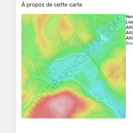
À propos de cette carte
No
Lie
Alt
Alt
Alt
Iti