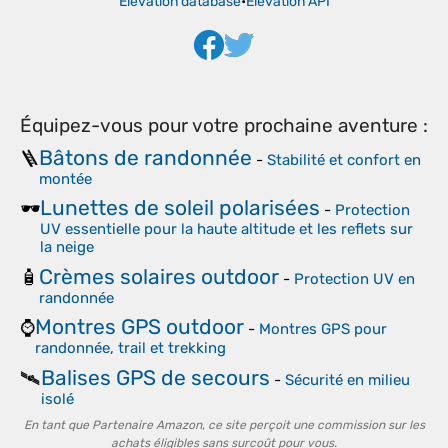
Elevation database
•
Elevation API
Équipez-vous pour votre prochaine aventure :
Bâtons de randonnée
🪜
-
Stabilité et confort en
montée
Lunettes de soleil polarisées
🕶️
-
Protection
UV essentielle pour la haute altitude et les reflets sur
la neige
Crèmes solaires outdoor
🧴
-
Protection UV en
randonnée
Montres GPS outdoor
⌚
-
Montres GPS pour
randonnée, trail et trekking
Balises GPS de secours
🛰️
-
Sécurité en milieu
isolé
En tant que Partenaire Amazon, ce site perçoit une commission sur les
achats éligibles sans surcoût pour vous.