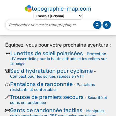
topographic-map.com
Équipez-vous pour votre prochaine aventure :
Lunettes de soleil polarisées
🕶️
-
Protection
UV essentielle pour la haute altitude et les reflets sur
la neige
Sac d'hydratation pour cyclisme
🎒
-
Compact pour les sorties rapides en VTT
Pantalons de randonnée
🩳
-
Pantalons
résistants et confortables
Trousse de premiers secours
🩹
-
Sécurité et
soins en randonnée
Gants de randonnée tactiles
🧤
-
Manipulez
votre smartphone ou GPS sans geler vos mains