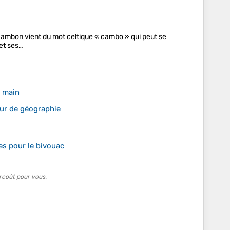
hambon vient du mot celtique « cambo » qui peut se
 et ses…
e main
eur de géographie
es pour le bivouac
rcoût pour vous.