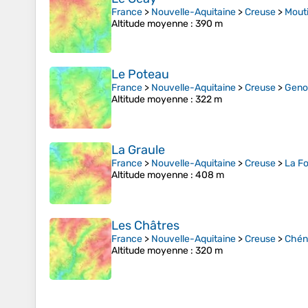
France
>
Nouvelle-Aquitaine
>
Creuse
>
Mout
Altitude moyenne
: 390 m
Le Poteau
France
>
Nouvelle-Aquitaine
>
Creuse
>
Genou
Altitude moyenne
: 322 m
La Graule
France
>
Nouvelle-Aquitaine
>
Creuse
>
La F
Altitude moyenne
: 408 m
Les Châtres
France
>
Nouvelle-Aquitaine
>
Creuse
>
Chén
Altitude moyenne
: 320 m