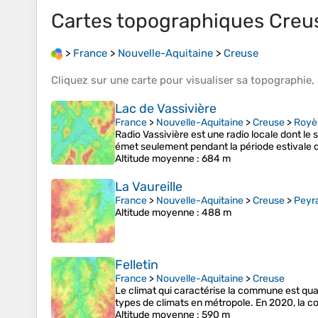
Cartes topographiques
Creu
>
France
>
Nouvelle-Aquitaine
>
Creuse
Cliquez sur une
carte
pour visualiser sa
topographie
,
Lac de Vassivière
France
>
Nouvelle-Aquitaine
>
Creuse
>
Royè
Radio Vassivière est une radio locale dont le
émet seulement pendant la période estivale de 
Altitude moyenne
: 684 m
La Vaureille
France
>
Nouvelle-Aquitaine
>
Creuse
>
Peyr
Altitude moyenne
: 488 m
Felletin
France
>
Nouvelle-Aquitaine
>
Creuse
Le climat qui caractérise la commune est qual
types de climats en métropole. En 2020, la c
Altitude moyenne
: 590 m