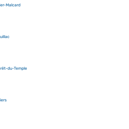
ier-Malcard
illac
orêt-du-Temple
iers