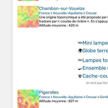
Chambon-sur-Voueize
France
>
Nouvelle-Aquitaine
>
Creuse
Une origine toponymique a été proposée par L
traduire par « courbe de rivière ». En s'appuy
Altitude moyenne
: 420 m
Mini lampe
🔦
Globe terr
🌍
Lampes to
🔦
Ensemble 
🍳
Cache-cou
🧣
En tant que Par
Pigerolles
France
>
Nouvelle-Aquitaine
>
Creuse
>
Genti
Altitude moyenne
: 827 m