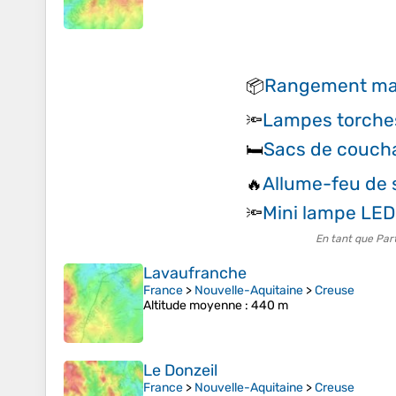
Rangement mat
📦
Lampes torche
🔦
Sacs de couch
🛏️
Allume-feu de 
🔥
Mini lampe LED
🔦
En tant que Par
Lavaufranche
France
>
Nouvelle-Aquitaine
>
Creuse
Altitude moyenne
: 440 m
Le Donzeil
France
>
Nouvelle-Aquitaine
>
Creuse