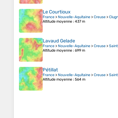
Le Courtioux
France
>
Nouvelle-Aquitaine
>
Creuse
>
Clug
Altitude moyenne
: 437 m
Lavaud Gelade
France
>
Nouvelle-Aquitaine
>
Creuse
>
Sain
Altitude moyenne
: 699 m
Pétillat
France
>
Nouvelle-Aquitaine
>
Creuse
>
Sain
Altitude moyenne
: 564 m