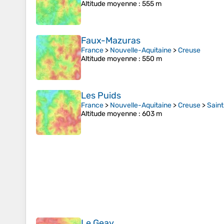
Altitude moyenne
: 555 m
Faux-Mazuras
France
>
Nouvelle-Aquitaine
>
Creuse
Altitude moyenne
: 550 m
Les Puids
France
>
Nouvelle-Aquitaine
>
Creuse
>
Sain
Altitude moyenne
: 603 m
Le Geay