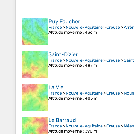
Puy Faucher
France
>
Nouvelle-Aquitaine
>
Creuse
>
Arrè
Altitude moyenne
: 436 m
Saint-Dizier
France
>
Nouvelle-Aquitaine
>
Creuse
>
Saint
Altitude moyenne
: 487 m
La Vie
France
>
Nouvelle-Aquitaine
>
Creuse
>
Nouh
Altitude moyenne
: 483 m
Le Barraud
France
>
Nouvelle-Aquitaine
>
Creuse
>
Méas
Altitude moyenne
: 390 m