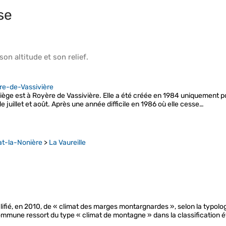
se
 son
altitude
et son
relief
.
re-de-Vassivière
 siège est à Royère de Vassivière. Elle a été créée en 1984 uniquement p
juillet et août. Après une année difficile en 1986 où elle cesse…
at-la-Nonière
>
La Vaureille
ifié, en 2010, de « climat des marges montargnardes », selon la typolog
ommune ressort du type « climat de montagne » dans la classification é