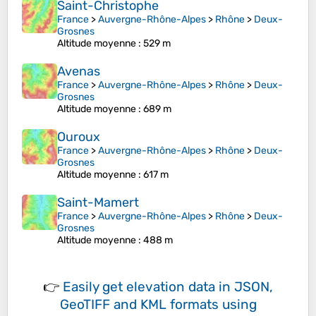
Saint-Christophe
France
>
Auvergne-Rhône-Alpes
>
Rhône
>
Deux-
Grosnes
Altitude moyenne
: 529 m
Avenas
France
>
Auvergne-Rhône-Alpes
>
Rhône
>
Deux-
Grosnes
Altitude moyenne
: 689 m
Ouroux
France
>
Auvergne-Rhône-Alpes
>
Rhône
>
Deux-
Grosnes
Altitude moyenne
: 617 m
Saint-Mamert
France
>
Auvergne-Rhône-Alpes
>
Rhône
>
Deux-
Grosnes
Altitude moyenne
: 488 m
👉
Easily
get elevation data in JSON,
GeoTIFF and KML formats
using