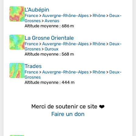
L'Aubépin
France
>
Auvergne-Rhône-Alpes
>
Rhône
>
Deux-
Grosnes
>
Avenas
Altitude moyenne
: 686 m
La Grosne Orientale
France
>
Auvergne-Rhône-Alpes
>
Rhône
>
Deux-
Grosnes
>
Ouroux
Altitude moyenne
: 568 m
Trades
France
>
Auvergne-Rhône-Alpes
>
Rhône
>
Deux-
Grosnes
Altitude moyenne
: 444 m
Merci de soutenir ce site ❤️
Faire un don