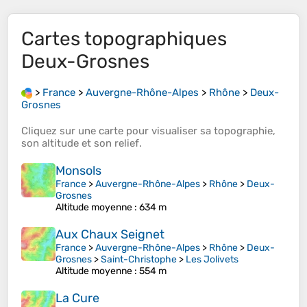
Cartes topographiques
Deux-Grosnes
>
France
>
Auvergne-Rhône-Alpes
>
Rhône
>
Deux-
Grosnes
Cliquez sur une
carte
pour visualiser sa
topographie
,
son
altitude
et son
relief
.
Monsols
France
>
Auvergne-Rhône-Alpes
>
Rhône
>
Deux-
Grosnes
Altitude moyenne
: 634 m
Aux Chaux Seignet
France
>
Auvergne-Rhône-Alpes
>
Rhône
>
Deux-
Grosnes
>
Saint-Christophe
>
Les Jolivets
Altitude moyenne
: 554 m
La Cure