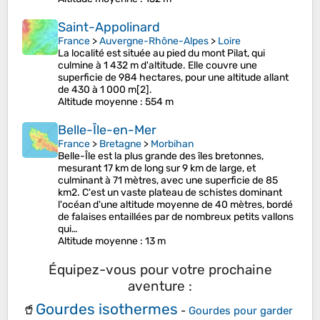
Saint-Appolinard
France
>
Auvergne-Rhône-Alpes
>
Loire
La localité est située au pied du mont Pilat, qui
culmine à 1 432 m d'altitude. Elle couvre une
superficie de 984 hectares, pour une altitude allant
de 430 à 1 000 m[2].
Altitude moyenne
: 554 m
Belle-Île-en-Mer
France
>
Bretagne
>
Morbihan
Belle-Île est la plus grande des îles bretonnes,
mesurant 17 km de long sur 9 km de large, et
culminant à 71 mètres, avec une superficie de 85
km2. C'est un vaste plateau de schistes dominant
l'océan d'une altitude moyenne de 40 mètres, bordé
de falaises entaillées par de nombreux petits vallons
qui…
Altitude moyenne
: 13 m
Équipez-vous pour votre prochaine
aventure :
Gourdes isothermes
🥤
-
Gourdes pour garder