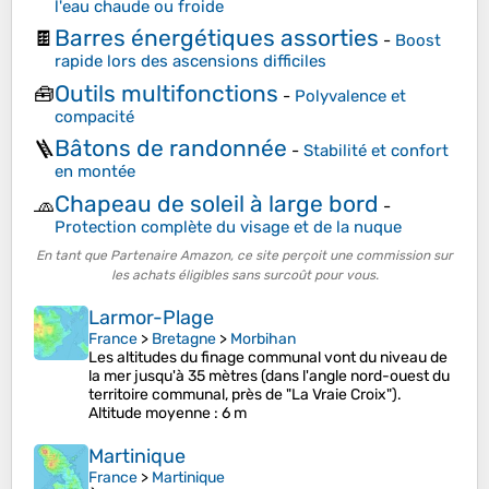
l'eau chaude ou froide
Barres énergétiques assorties
🍫
-
Boost
rapide lors des ascensions difficiles
Outils multifonctions
🧰
-
Polyvalence et
compacité
Bâtons de randonnée
🪜
-
Stabilité et confort
en montée
Chapeau de soleil à large bord
🧢
-
Protection complète du visage et de la nuque
En tant que Partenaire Amazon, ce site perçoit une commission sur
les achats éligibles sans surcoût pour vous.
Larmor-Plage
France
>
Bretagne
>
Morbihan
Les altitudes du finage communal vont du niveau de
la mer jusqu'à 35 mètres (dans l'angle nord-ouest du
territoire communal, près de "La Vraie Croix").
Altitude moyenne
: 6 m
Martinique
France
>
Martinique