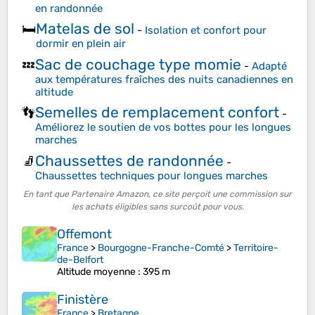
en randonnée
Matelas de sol
🛏️
-
Isolation et confort pour
dormir en plein air
Sac de couchage type momie
💤
-
Adapté
aux températures fraîches des nuits canadiennes en
altitude
Semelles de remplacement confort
👣
-
Améliorez le soutien de vos bottes pour les longues
marches
Chaussettes de randonnée
🧦
-
Chaussettes techniques pour longues marches
En tant que Partenaire Amazon, ce site perçoit une commission sur
les achats éligibles sans surcoût pour vous.
Offemont
France
>
Bourgogne-Franche-Comté
>
Territoire-
de-Belfort
Altitude moyenne
: 395 m
Finistère
France
>
Bretagne