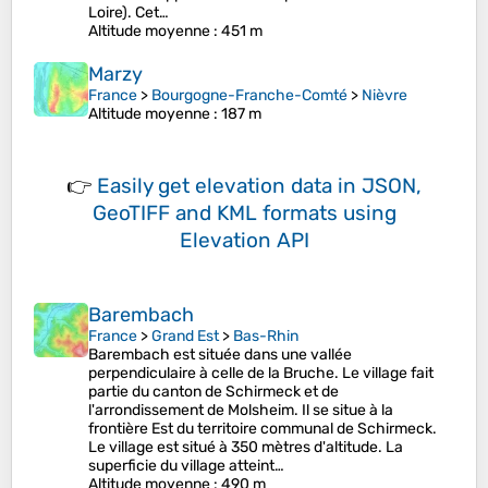
Loire). Cet…
Altitude moyenne
: 451 m
Marzy
France
>
Bourgogne-Franche-Comté
>
Nièvre
Altitude moyenne
: 187 m
👉
Easily
get elevation data in JSON,
GeoTIFF and KML formats
using
Elevation API
Barembach
France
>
Grand Est
>
Bas-Rhin
Barembach est située dans une vallée
perpendiculaire à celle de la Bruche. Le village fait
partie du canton de Schirmeck et de
l'arrondissement de Molsheim. Il se situe à la
frontière Est du territoire communal de Schirmeck.
Le village est situé à 350 mètres d'altitude. La
superficie du village atteint…
Altitude moyenne
: 490 m