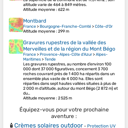
altitude varie de 464 à 849 mètres.
Altitude moyenne
: 622 m
Montbard
France
>
Bourgogne-Franche-Comté
>
Côte-d'Or
Altitude moyenne
: 299 m
Gravures rupestres de la vallée des
Merveilles et de la région du Mont Bégo
France
>
Provence-Alpes-Côte d'Azur
>
Alpes-
Maritimes
>
Tende
Les gravures rupestres, au nombre d’environ 100
000 dont 37 000 figuratives, concernent 3 700
roches couvrant près de 1 400 ha répartis dans un
ensemble plus vaste de 4 000 ha. Elles sont
réparties dans sept hautes vallées situées à plus de
2 000 m d’altitude, autour du mont Bégo (2 872 m) et
du…
Altitude moyenne
: 2 525 m
Équipez-vous pour votre prochaine
aventure :
Crèmes solaires outdoor
🧴
-
Protection UV