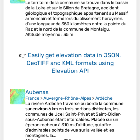
Le territoire de la commune se trouve dans le bassin
de la Loire et sur le Sillon de Bretagne, accident
géologique et topographique appartenant au Massif
armoricain et formé lors du plissement hercynien,
d'une longueur de 350 kilomètres entre la pointe du
Raz et le nord de la commune de Montaigu.
Altitude moyenne
: 35 m
👉
Easily
get elevation data in JSON,
GeoTIFF and KML formats
using
Elevation API
Aubenas
France
>
Auvergne-Rhône-Alpes
>
Ardèche
La rivière Ardèche traverse ou borde la commune
sur environ 6 km en trois portions distinctes, les
communes de Ucel, Saint-Privat et Saint-Didier-
sous-Aubenas étant intercalées. Placée sur un
éperon rocheux à 310 m d'altitude, qui offre
d'admirables points de vue sur la vallée et les
montagnes, la…