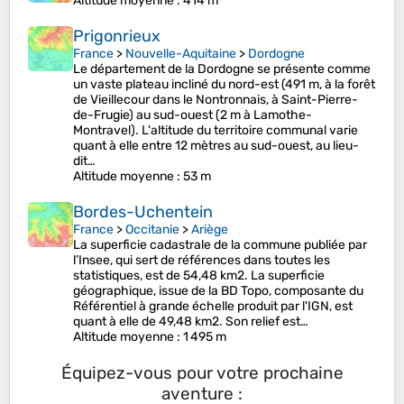
Altitude moyenne
: 414 m
Prigonrieux
France
>
Nouvelle-Aquitaine
>
Dordogne
Le département de la Dordogne se présente comme
un vaste plateau incliné du nord-est (491 m, à la forêt
de Vieillecour dans le Nontronnais, à Saint-Pierre-
de-Frugie) au sud-ouest (2 m à Lamothe-
Montravel). L'altitude du territoire communal varie
quant à elle entre 12 mètres au sud-ouest, au lieu-
dit…
Altitude moyenne
: 53 m
Bordes-Uchentein
France
>
Occitanie
>
Ariège
La superficie cadastrale de la commune publiée par
l’Insee, qui sert de références dans toutes les
statistiques, est de 54,48 km2. La superficie
géographique, issue de la BD Topo, composante du
Référentiel à grande échelle produit par l'IGN, est
quant à elle de 49,48 km2. Son relief est…
Altitude moyenne
: 1 495 m
Équipez-vous pour votre prochaine
aventure :