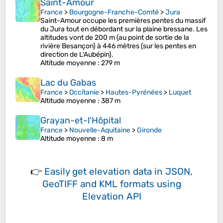
Saint-Amour
France
>
Bourgogne-Franche-Comté
>
Jura
Saint-Amour occupe les premières pentes du massif
du Jura tout en débordant sur la plaine bressane. Les
altitudes vont de 200 m (au point de sortie de la
rivière Besançon) à 446 mètres (sur les pentes en
direction de L'Aubépin).
Altitude moyenne
: 279 m
Lac du Gabas
France
>
Occitanie
>
Hautes-Pyrénées
>
Luquet
Altitude moyenne
: 387 m
Grayan-et-l'Hôpital
France
>
Nouvelle-Aquitaine
>
Gironde
Altitude moyenne
: 8 m
👉
Easily
get elevation data in JSON,
GeoTIFF and KML formats
using
Elevation API