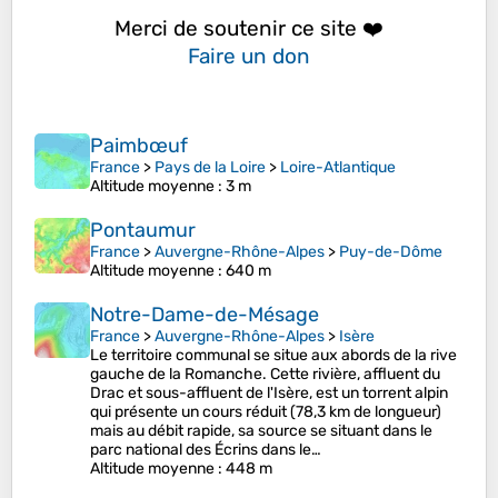
Merci de soutenir ce site ❤️
Faire un don
Paimbœuf
France
>
Pays de la Loire
>
Loire-Atlantique
Altitude moyenne
: 3 m
Pontaumur
France
>
Auvergne-Rhône-Alpes
>
Puy-de-Dôme
Altitude moyenne
: 640 m
Notre-Dame-de-Mésage
France
>
Auvergne-Rhône-Alpes
>
Isère
Le territoire communal se situe aux abords de la rive
gauche de la Romanche. Cette rivière, affluent du
Drac et sous-affluent de l'Isère, est un torrent alpin
qui présente un cours réduit (78,3 km de longueur)
mais au débit rapide, sa source se situant dans le
parc national des Écrins dans le…
Altitude moyenne
: 448 m