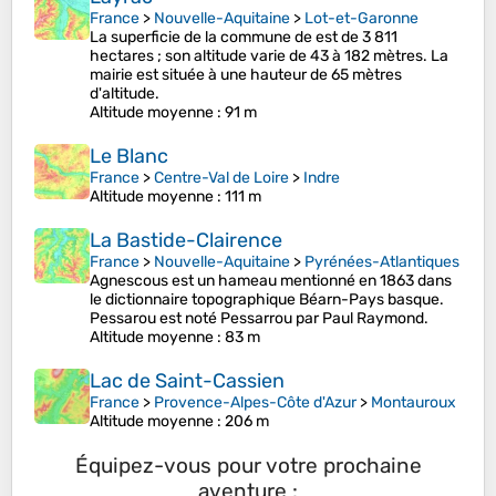
France
>
Nouvelle-Aquitaine
>
Lot-et-Garonne
La superficie de la commune de est de 3 811
hectares ; son altitude varie de 43 à 182 mètres. La
mairie est située à une hauteur de 65 mètres
d'altitude.
Altitude moyenne
: 91 m
Le Blanc
France
>
Centre-Val de Loire
>
Indre
Altitude moyenne
: 111 m
La Bastide-Clairence
France
>
Nouvelle-Aquitaine
>
Pyrénées-Atlantiques
Agnescous est un hameau mentionné en 1863 dans
le dictionnaire topographique Béarn-Pays basque.
Pessarou est noté Pessarrou par Paul Raymond.
Altitude moyenne
: 83 m
Lac de Saint-Cassien
France
>
Provence-Alpes-Côte d'Azur
>
Montauroux
Altitude moyenne
: 206 m
Équipez-vous pour votre prochaine
aventure :