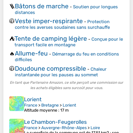
Bâtons de marche
🪜
-
Soutien pour longues
distances
Veste imper-respirante
🧥
-
Protection
contre les averses soudaines sans surchauffe
Tente de camping légère
⛺
-
Conçue pour le
transport facile en montagne
Allume-feu
🔥
-
Démarrage du feu en conditions
difficiles
Doudoune compressible
🧥
-
Chaleur
instantanée pour les pauses au sommet
En tant que Partenaire Amazon, ce site perçoit une commission sur
les achats éligibles sans surcoût pour vous.
Lorient
France
>
Bretagne
>
Lorient
Altitude moyenne
: 17 m
Le Chambon-Feugerolles
France
>
Auvergne-Rhône-Alpes
>
Loire
La superficie de la commune est de 17,51 km2 ; son