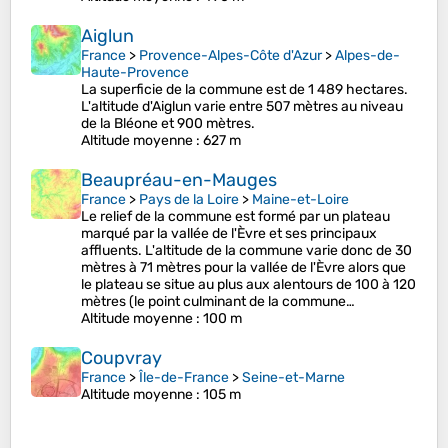
Aiglun
France
>
Provence-Alpes-Côte d'Azur
>
Alpes-de-
Haute-Provence
La superficie de la commune est de 1 489 hectares.
L'altitude d'Aiglun varie entre 507 mètres au niveau
de la Bléone et 900 mètres.
Altitude moyenne
: 627 m
Beaupréau-en-Mauges
France
>
Pays de la Loire
>
Maine-et-Loire
Le relief de la commune est formé par un plateau
marqué par la vallée de l'Èvre et ses principaux
affluents. L'altitude de la commune varie donc de 30
mètres à 71 mètres pour la vallée de l'Èvre alors que
le plateau se situe au plus aux alentours de 100 à 120
mètres (le point culminant de la commune…
Altitude moyenne
: 100 m
Coupvray
France
>
Île-de-France
>
Seine-et-Marne
Altitude moyenne
: 105 m