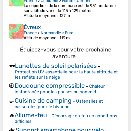
France
>
Occitanie
>
Haute-Garonne
La superficie de la commune est de 951 hectares ;
son altitude varie de 115 à 129 mètres.
Altitude moyenne
: 127 m
Évreux
France
>
Normandie
>
Eure
Altitude moyenne
: 119 m
Équipez-vous pour votre prochaine
aventure :
Lunettes de soleil polarisées
🕶️
-
Protection UV essentielle pour la haute altitude et
les reflets sur la neige
Doudoune compressible
🧥
-
Chaleur
instantanée pour les pauses au sommet
Cuisine de camping
🍳
-
Ustensiles et
casseroles pour le bivouac
Allume-feu
🔥
-
Démarrage du feu en conditions
difficiles
Support smartphone pour vélo
🚲
-