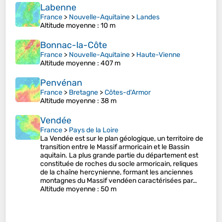
Labenne
France
>
Nouvelle-Aquitaine
>
Landes
Altitude moyenne
: 10 m
Bonnac-la-Côte
France
>
Nouvelle-Aquitaine
>
Haute-Vienne
Altitude moyenne
: 407 m
Penvénan
France
>
Bretagne
>
Côtes-d'Armor
Altitude moyenne
: 38 m
Vendée
France
>
Pays de la Loire
La Vendée est sur le plan géologique, un territoire de
transition entre le Massif armoricain et le Bassin
aquitain. La plus grande partie du département est
constituée de roches du socle armoricain, reliques
de la chaîne hercynienne, formant les anciennes
montagnes du Massif vendéen caractérisées par…
Altitude moyenne
: 50 m