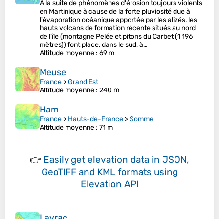
À la suite de phénomènes d'érosion toujours violents
en Martinique à cause de la forte pluviosité due à
l'évaporation océanique apportée par les alizés, les
hauts volcans de formation récente situés au nord
de l'île (montagne Pelée et pitons du Carbet (1 196
mètres)) font place, dans le sud, à…
Altitude moyenne
: 69 m
Meuse
France
>
Grand Est
Altitude moyenne
: 240 m
Ham
France
>
Hauts-de-France
>
Somme
Altitude moyenne
: 71 m
👉
Easily
get elevation data in JSON,
GeoTIFF and KML formats
using
Elevation API
Layrac