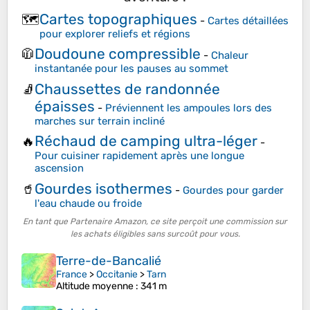
Cartes topographiques
🗺️
-
Cartes détaillées
pour explorer reliefs et régions
Doudoune compressible
🧥
-
Chaleur
instantanée pour les pauses au sommet
Chaussettes de randonnée
🧦
épaisses
-
Préviennent les ampoules lors des
marches sur terrain incliné
Réchaud de camping ultra-léger
🔥
-
Pour cuisiner rapidement après une longue
ascension
Gourdes isothermes
🥤
-
Gourdes pour garder
l'eau chaude ou froide
En tant que Partenaire Amazon, ce site perçoit une commission sur
les achats éligibles sans surcoût pour vous.
Terre-de-Bancalié
France
>
Occitanie
>
Tarn
Altitude moyenne
: 341 m