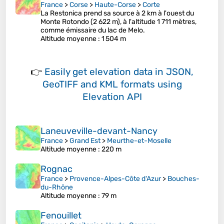
France
>
Corse
>
Haute-Corse
>
Corte
La Restonica prend sa source à 2 km à l'ouest du
Monte Rotondo (2 622 m), à l'altitude 1 711 mètres,
comme émissaire du lac de Melo.
Altitude moyenne
: 1 504 m
👉
Easily
get elevation data in JSON,
GeoTIFF and KML formats
using
Elevation API
Laneuveville-devant-Nancy
France
>
Grand Est
>
Meurthe-et-Moselle
Altitude moyenne
: 220 m
Rognac
France
>
Provence-Alpes-Côte d'Azur
>
Bouches-
du-Rhône
Altitude moyenne
: 79 m
Fenouillet