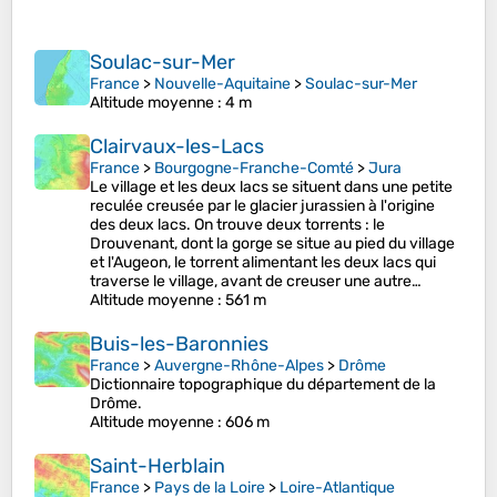
Soulac-sur-Mer
France
>
Nouvelle-Aquitaine
>
Soulac-sur-Mer
Altitude moyenne
: 4 m
Clairvaux-les-Lacs
France
>
Bourgogne-Franche-Comté
>
Jura
Le village et les deux lacs se situent dans une petite
reculée creusée par le glacier jurassien à l'origine
des deux lacs. On trouve deux torrents : le
Drouvenant, dont la gorge se situe au pied du village
et l'Augeon, le torrent alimentant les deux lacs qui
traverse le village, avant de creuser une autre…
Altitude moyenne
: 561 m
Buis-les-Baronnies
France
>
Auvergne-Rhône-Alpes
>
Drôme
Dictionnaire topographique du département de la
Drôme.
Altitude moyenne
: 606 m
Saint-Herblain
France
>
Pays de la Loire
>
Loire-Atlantique