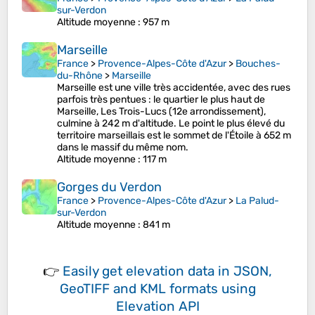
sur-Verdon
Altitude moyenne
: 957 m
Marseille
France
>
Provence-Alpes-Côte d'Azur
>
Bouches-
du-Rhône
>
Marseille
Marseille est une ville très accidentée, avec des rues
parfois très pentues : le quartier le plus haut de
Marseille, Les Trois-Lucs (12e arrondissement),
culmine à 242 m d'altitude. Le point le plus élevé du
territoire marseillais est le sommet de l'Étoile à 652 m
dans le massif du même nom.
Altitude moyenne
: 117 m
Gorges du Verdon
France
>
Provence-Alpes-Côte d'Azur
>
La Palud-
sur-Verdon
Altitude moyenne
: 841 m
👉
Easily
get elevation data in JSON,
GeoTIFF and KML formats
using
Elevation API