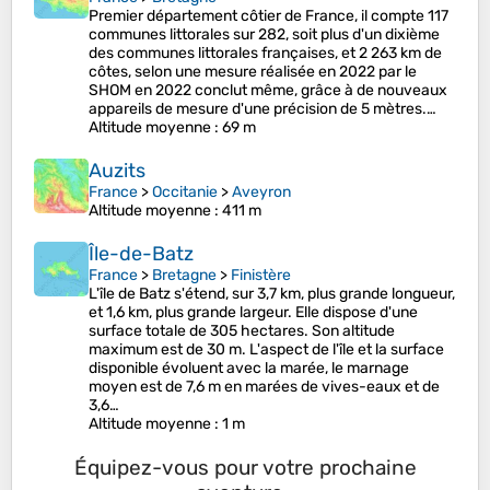
Premier département côtier de France, il compte 117
communes littorales sur 282, soit plus d'un dixième
des communes littorales françaises, et 2 263 km de
côtes, selon une mesure réalisée en 2022 par le
SHOM en 2022 conclut même, grâce à de nouveaux
appareils de mesure d'une précision de 5 mètres.…
Altitude moyenne
: 69 m
Auzits
France
>
Occitanie
>
Aveyron
Altitude moyenne
: 411 m
Île-de-Batz
France
>
Bretagne
>
Finistère
L'île de Batz s'étend, sur 3,7 km, plus grande longueur,
et 1,6 km, plus grande largeur. Elle dispose d'une
surface totale de 305 hectares. Son altitude
maximum est de 30 m. L'aspect de l'île et la surface
disponible évoluent avec la marée, le marnage
moyen est de 7,6 m en marées de vives-eaux et de
3,6…
Altitude moyenne
: 1 m
Équipez-vous pour votre prochaine