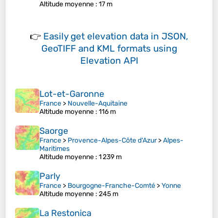
Altitude moyenne
: 17 m
👉
Easily
get elevation data in JSON,
GeoTIFF and KML formats
using
Elevation API
Lot-et-Garonne
France
>
Nouvelle-Aquitaine
Altitude moyenne
: 116 m
Saorge
France
>
Provence-Alpes-Côte d'Azur
>
Alpes-
Maritimes
Altitude moyenne
: 1 239 m
Parly
France
>
Bourgogne-Franche-Comté
>
Yonne
Altitude moyenne
: 245 m
La Restonica