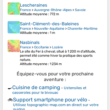
Lescheraines
France
>
Auvergne-Rhône-Alpes
>
Savoie
Altitude moyenne
: 772 m
Saint-Clément-des-Baleines
France
>
Nouvelle-Aquitaine
>
Charente-Maritime
Altitude moyenne
: 1 m
Nasbinals
France
>
Occitanie
>
Lozère
Le site du Fer à cheval, situé à 1 200 m d'altitude,
permet été comme hiver la pratique des sports
nature.
Altitude moyenne
: 1 234 m
Équipez-vous pour votre prochaine
aventure :
Cuisine de camping
🍳
-
Ustensiles et
casseroles pour le bivouac
Support smartphone pour vélo
🚲
-
Utilisez topographic-map.com en direct sur votre
guidon