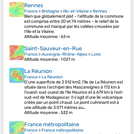
Rennes
France
>
Bretagne
>
Ille-et-Vilaine
>
Rennes
Bien que globalement plat – l'altitude de la commune
est comprise entre 20 et 74 mètres – le relief de la
commune est marqué par les vallées creusées par
l'Ille et la Vilaine.
Altitude moyenne
: 63 m
Saint-Sauveur-en-Rue
France
>
Auvergne-Rhône-Alpes
>
Loire
Altitude moyenne
: 1 027 m
La Réunion
France
>
La Réunion
D'une superficie de 2 512 km2, l'île de La Réunion est
située dans l'archipel des Mascareignes à 172 km à
l'ouest-sud-ouest de l'île Maurice et à 679 km à l'est-
sud-est de Madagascar. Il s'agit d'une île volcanique
créée par un point chaud. Le point culminant est à
une altitude de 3 071 mètres au…
Altitude moyenne
: 532 m
France métropolitaine
France
>
France métropolitaine