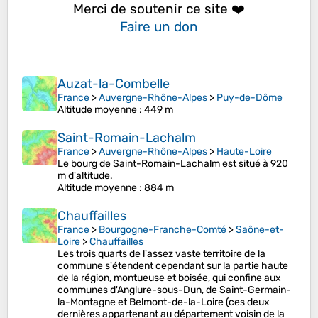
Merci de soutenir ce site ❤️
Faire un don
Auzat-la-Combelle
France
>
Auvergne-Rhône-Alpes
>
Puy-de-Dôme
Altitude moyenne
: 449 m
Saint-Romain-Lachalm
France
>
Auvergne-Rhône-Alpes
>
Haute-Loire
Le bourg de Saint-Romain-Lachalm est situé à 920
m d'altitude.
Altitude moyenne
: 884 m
Chauffailles
France
>
Bourgogne-Franche-Comté
>
Saône-et-
Loire
>
Chauffailles
Les trois quarts de l'assez vaste territoire de la
commune s'étendent cependant sur la partie haute
de la région, montueuse et boisée, qui confine aux
communes d'Anglure-sous-Dun, de Saint-Germain-
la-Montagne et Belmont-de-la-Loire (ces deux
dernières appartenant au département voisin de la