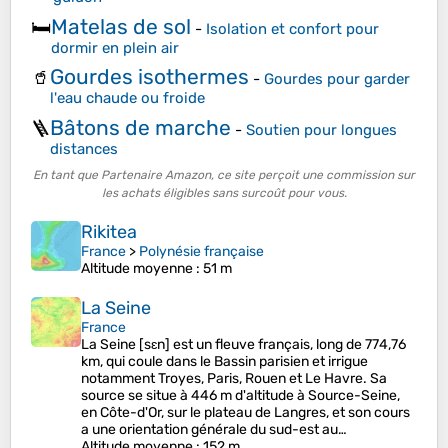
Matelas de sol
🛏️
-
Isolation et confort pour
dormir en plein air
Gourdes isothermes
🥤
-
Gourdes pour garder
l'eau chaude ou froide
Bâtons de marche
🪜
-
Soutien pour longues
distances
En tant que Partenaire Amazon, ce site perçoit une commission sur
les achats éligibles sans surcoût pour vous.
Rikitea
France
>
Polynésie française
Altitude moyenne
: 51 m
La Seine
France
La Seine [sɛn] est un fleuve français, long de 774,76
km, qui coule dans le Bassin parisien et irrigue
notamment Troyes, Paris, Rouen et Le Havre. Sa
source se situe à 446 m d'altitude à Source-Seine,
en Côte-d'Or, sur le plateau de Langres, et son cours
a une orientation générale du sud-est au…
Altitude moyenne
: 152 m