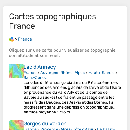
Cartes topographiques
France
>
France
Cliquez sur une
carte
pour visualiser sa
topographie
,
son
altitude
et son
relief
.
Lac d'Annecy
France
>
Auvergne-Rhône-Alpes
>
Haute-Savoie
>
Saint-Jorioz
Lors des différentes glaciations du Pléistocène, des
diffluences des anciens glaciers de l'Arve et de l'Isère
en provenance du val d'Arly et de la combe de
Savoie au sud-est se fraient un passage entre les
massifs des Bauges, des Aravis et des Bornes. Ils
progressent dans une dépression topographique…
Altitude moyenne
: 726 m
Gorges du Verdon
France
>
Provence-Alpes-Côte d'Azur
>
La Palud-