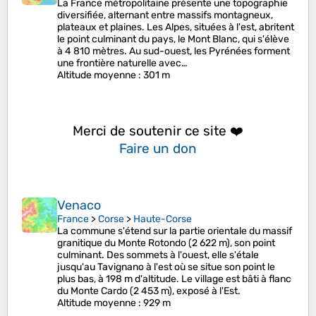
La France métropolitaine présente une topographie
diversifiée, alternant entre massifs montagneux,
plateaux et plaines. Les Alpes, situées à l'est, abritent
le point culminant du pays, le Mont Blanc, qui s'élève
à 4 810 mètres. Au sud-ouest, les Pyrénées forment
une frontière naturelle avec…
Altitude moyenne
: 301 m
Merci de soutenir ce site ❤️
Faire un don
Venaco
France
>
Corse
>
Haute-Corse
La commune s'étend sur la partie orientale du massif
granitique du Monte Rotondo (2 622 m), son point
culminant. Des sommets à l'ouest, elle s'étale
jusqu'au Tavignano à l'est où se situe son point le
plus bas, à 198 m d'altitude. Le village est bâti à flanc
du Monte Cardo (2 453 m), exposé à l'Est.
Altitude moyenne
: 929 m