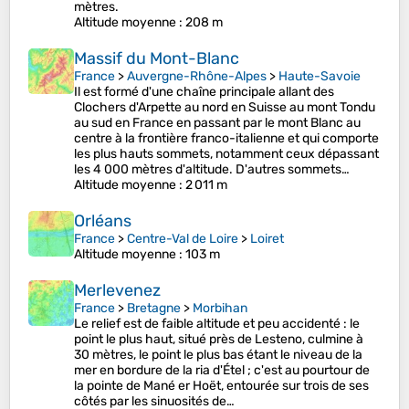
mètres.
Altitude moyenne
: 208 m
Massif du Mont-Blanc
France
>
Auvergne-Rhône-Alpes
>
Haute-Savoie
Il est formé d'une chaîne principale allant des
Clochers d'Arpette au nord en Suisse au mont Tondu
au sud en France en passant par le mont Blanc au
centre à la frontière franco-italienne et qui comporte
les plus hauts sommets, notamment ceux dépassant
les 4 000 mètres d'altitude. D'autres sommets…
Altitude moyenne
: 2 011 m
Orléans
France
>
Centre-Val de Loire
>
Loiret
Altitude moyenne
: 103 m
Merlevenez
France
>
Bretagne
>
Morbihan
Le relief est de faible altitude et peu accidenté : le
point le plus haut, situé près de Lesteno, culmine à
30 mètres, le point le plus bas étant le niveau de la
mer en bordure de la ria d'Étel ; c'est au pourtour de
la pointe de Mané er Hoët, entourée sur trois de ses
côtés par les sinuosités de…