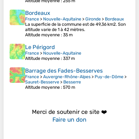
Altitude moyenne
: 255 m
Bordeaux
France
>
Nouvelle-Aquitaine
>
Gironde
>
Bordeaux
La superficie de la commune est de 49,36 km2. Son
altitude varie de 1 à 42 mètres.
Altitude moyenne
: 35 m
Le Périgord
France
>
Nouvelle-Aquitaine
Altitude moyenne
: 337 m
Barrage des Fades-Besserves
France
>
Auvergne-Rhône-Alpes
>
Puy-de-Dôme
>
Sauret-Besserve
>
Besserre
Altitude moyenne
: 570 m
Merci de soutenir ce site ❤️
Faire un don