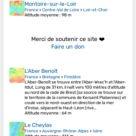
Montoire-sur-le-Loir
France
>
Centre-Val de Loire
>
Loir-et-Cher
Altitude moyenne
: 98 m
Merci de soutenir ce site ❤️
Faire un don
L'Aber Benoît
France
>
Bretagne
>
Finistère
L'Aber-Benoît se trouve entre l'Aber-Wrac'h et l'Aber-
Ildut. Long de 31 km, il naît vers 100 mètres d'altitude
au nord de la rade de Brest (sa source se trouve sur
le territoire de la commune de Kersaint Plabennec) et
coule vers le nord-ouest en direction de la mer
d'Iroise, séparant le Haut-Léon (rive…
Altitude moyenne
: 64 m
Le Cheylas
France
>
Auvergne-Rhône-Alpes
>
Isère