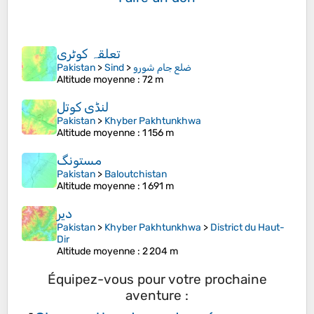
تعلقہ کوٹری
Pakistan
>
Sind
>
ضلع جام شورو
Altitude moyenne
: 72 m
لنڈی کوتل
Pakistan
>
Khyber Pakhtunkhwa
Altitude moyenne
: 1 156 m
مستونگ
Pakistan
>
Baloutchistan
Altitude moyenne
: 1 691 m
دیر
Pakistan
>
Khyber Pakhtunkhwa
>
District du Haut-
Dir
Altitude moyenne
: 2 204 m
Équipez-vous pour votre prochaine
aventure :