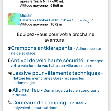
après le Tirich Mir (7 690 m).
Altitude moyenne
: 6 868 m
Bisian
Pakistan
>
Khyber Pakhtunkhwa
>
ضلع مانسہرہ
Altitude moyenne
: 1 072 m
Équipez-vous pour votre prochaine
aventure :
Crampons antidérapants
❄️
-
Adhérence sur
neige et glace
Antivol de vélo haute sécurité
🔒
-
Protégez
votre vélo lors de vos haltes en ville ou en parc
Lessive pour vêtements techniques
🧼
-
Nettoie les membranes Gore-Tex sans les
endommager
Allume-feu
🔥
-
Démarrage du feu en conditions
difficiles
Couteaux de camping
🔪
-
Couteaux
polyvalents pour outdoor