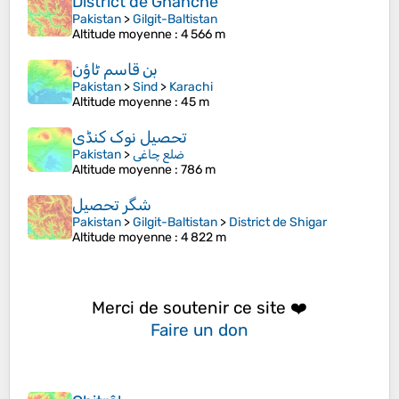
District de Ghanche
Pakistan
>
Gilgit-Baltistan
Altitude moyenne
: 4 566 m
بن قاسم ٹاؤن
Pakistan
>
Sind
>
Karachi
Altitude moyenne
: 45 m
تحصیل نوک کنڈی
Pakistan
>
ضلع چاغی
Altitude moyenne
: 786 m
شگر تحصیل
Pakistan
>
Gilgit-Baltistan
>
District de Shigar
Altitude moyenne
: 4 822 m
Merci de soutenir ce site ❤️
Faire un don