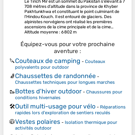
Le Tirich Mir est un sommet du Pakistan s'élevant à 7
708 mètres d'altitude dans la province de Khyber
Pakhtunkhwa et constituant le point culminant de
l'Hindou Kouch. Il est entouré de glaciers. Des
alpinistes norvégiens ont réalisé les premières
ascensions de la cime principale et de la cime…
Altitude moyenne
: 6 802 m
Équipez-vous pour votre prochaine
aventure :
Couteaux de camping
🔪
-
Couteaux
polyvalents pour outdoor
Chaussettes de randonnée
🧦
-
Chaussettes techniques pour longues marches
Bottes d'hiver outdoor
🥾
-
Chaussures pour
conditions hivernales
Outil multi-usage pour vélo
🛠️
-
Réparations
rapides lors d'exploration de sentiers reculés
Vestes polaires
🧥
-
Isolation thermique pour
activités outdoor