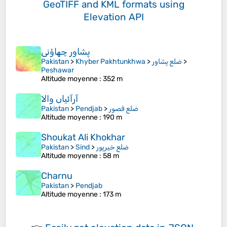
GeoTIFF and KML formats
using
Elevation API
پشاور چھاؤنی
Pakistan
>
Khyber Pakhtunkhwa
>
>
Peshawar
Altitude moyenne
: 352 m
آرآئیاں والا
Pakistan
>
Pendjab
>
ضلع قصور
Altitude moyenne
: 190 m
Shoukat Ali Khokhar
Pakistan
>
Sind
>
ضلع خیرپور
Altitude moyenne
: 58 m
Charnu
Pakistan
>
Pendjab
Altitude moyenne
: 173 m