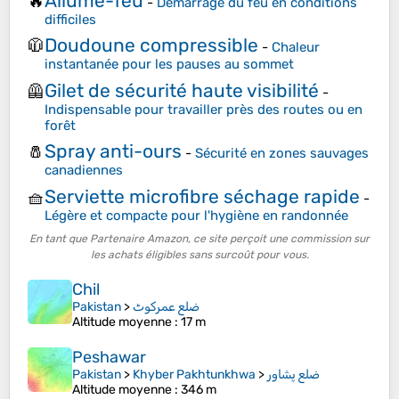
Allume-feu
🔥
-
Démarrage du feu en conditions
difficiles
Doudoune compressible
🧥
-
Chaleur
instantanée pour les pauses au sommet
Gilet de sécurité haute visibilité
🦺
-
Indispensable pour travailler près des routes ou en
forêt
Spray anti-ours
🧂
-
Sécurité en zones sauvages
canadiennes
Serviette microfibre séchage rapide
🧺
-
Légère et compacte pour l'hygiène en randonnée
En tant que Partenaire Amazon, ce site perçoit une commission sur
les achats éligibles sans surcoût pour vous.
Chil
Pakistan
>
ضلع عمرکوٹ
Altitude moyenne
: 17 m
Peshawar
Pakistan
>
Khyber Pakhtunkhwa
>
Altitude moyenne
: 346 m