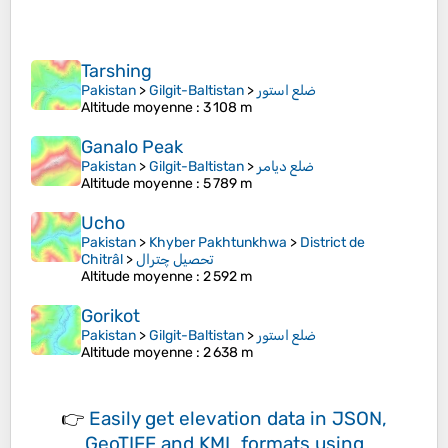
Tarshing
Pakistan
>
Gilgit-Baltistan
>
ضلع استور
Altitude moyenne
: 3 108 m
Ganalo Peak
Pakistan
>
Gilgit-Baltistan
>
ضلع دیامر
Altitude moyenne
: 5 789 m
Ucho
Pakistan
>
Khyber Pakhtunkhwa
>
District de
Chitrâl
>
تحصیل چترال
Altitude moyenne
: 2 592 m
Gorikot
Pakistan
>
Gilgit-Baltistan
>
ضلع استور
Altitude moyenne
: 2 638 m
👉
Easily
get elevation data in JSON,
GeoTIFF and KML formats
using