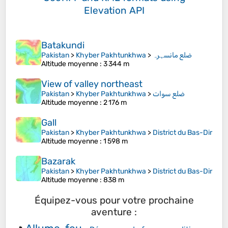
Elevation API
Batakundi
Pakistan
>
Khyber Pakhtunkhwa
>
ضلع مانسہرہ
Altitude moyenne
: 3 344 m
View of valley northeast
Pakistan
>
Khyber Pakhtunkhwa
>
ضلع سوات
Altitude moyenne
: 2 176 m
Gall
Pakistan
>
Khyber Pakhtunkhwa
>
District du Bas-Dir
Altitude moyenne
: 1 598 m
Bazarak
Pakistan
>
Khyber Pakhtunkhwa
>
District du Bas-Dir
Altitude moyenne
: 838 m
Équipez-vous pour votre prochaine
aventure :