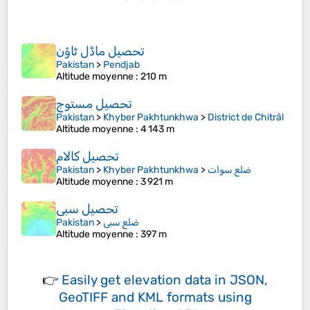
تحصیل ماڈل ٹاؤن
Pakistan
>
Pendjab
Altitude moyenne
: 210 m
تحصیل مستوج
Pakistan
>
Khyber Pakhtunkhwa
>
District de Chitrâl
Altitude moyenne
: 4 143 m
تحصیل کالام
Pakistan
>
Khyber Pakhtunkhwa
>
ضلع سوات
Altitude moyenne
: 3 921 m
تحصیل سبی
Pakistan
>
ضلع سبی
Altitude moyenne
: 397 m
👉
Easily
get elevation data in JSON,
GeoTIFF and KML formats
using