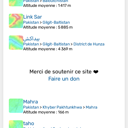
Pakistan
>
Baloutchistan
Altitude moyenne
: 1 417 m
Link Sar
Pakistan
>
Gilgit-Baltistan
Altitude moyenne
: 5 885 m
بيداكش
Pakistan
>
Gilgit-Baltistan
>
District de Hunza
Altitude moyenne
: 4 369 m
Merci de soutenir ce site ❤️
Faire un don
Mahra
Pakistan
>
Khyber Pakhtunkhwa
>
Mahra
Altitude moyenne
: 166 m
taho