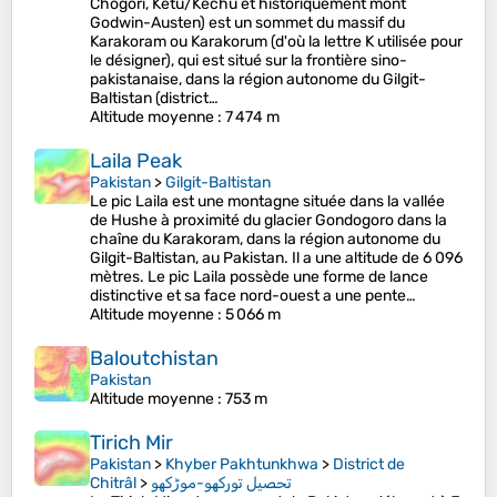
Chogori, Ketu/Kechu et historiquement mont
Godwin-Austen) est un sommet du massif du
Karakoram ou Karakorum (d'où la lettre K utilisée pour
le désigner), qui est situé sur la frontière sino-
pakistanaise, dans la région autonome du Gilgit-
Baltistan (district…
Altitude moyenne
: 7 474 m
Laila Peak
Pakistan
>
Gilgit-Baltistan
Le pic Laila est une montagne située dans la vallée
de Hushe à proximité du glacier Gondogoro dans la
chaîne du Karakoram, dans la région autonome du
Gilgit-Baltistan, au Pakistan. Il a une altitude de 6 096
mètres. Le pic Laila possède une forme de lance
distinctive et sa face nord-ouest a une pente…
Altitude moyenne
: 5 066 m
Baloutchistan
Pakistan
Altitude moyenne
: 753 m
Tirich Mir
Pakistan
>
Khyber Pakhtunkhwa
>
District de
Chitrâl
>
تحصیل تورکھو-موڑکھو