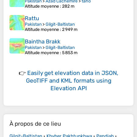
Pakistan
>
Azad Cachemire
>
taho
Altitude moyenne
: 282 m
Rattu
Pakistan
>
Gilgit-Baltistan
Altitude moyenne
: 2 949 m
Baintha Brakk
Pakistan
>
Gilgit-Baltistan
Altitude moyenne
: 5 853 m
👉
Easily
get elevation data in JSON,
GeoTIFF and KML formats
using
Elevation API
À propos de ce lieu
Gilgit-Baltistan
•
Khyber Pakhtunkhwa
•
Pendjab
•