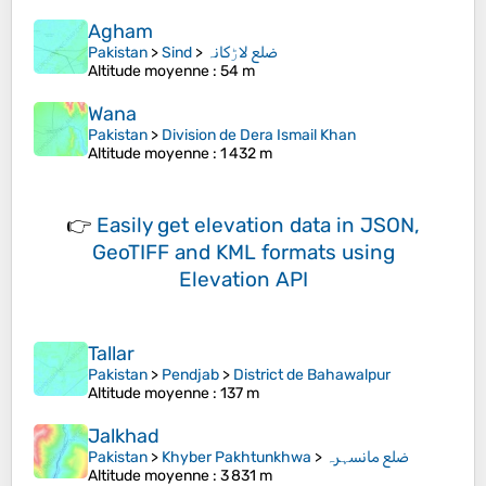
Agham
Pakistan
>
Sind
>
ضلع لاڑکانہ
Altitude moyenne
: 54 m
Wana
Pakistan
>
Division de Dera Ismail Khan
Altitude moyenne
: 1 432 m
👉
Easily
get elevation data in JSON,
GeoTIFF and KML formats
using
Elevation API
Tallar
Pakistan
>
Pendjab
>
District de Bahawalpur
Altitude moyenne
: 137 m
Jalkhad
Pakistan
>
Khyber Pakhtunkhwa
>
ضلع مانسہرہ
Altitude moyenne
: 3 831 m