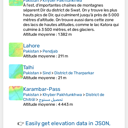
Pakistan
>
Khyber Pakhtunkhwa
À l'est, d'importantes chaînes de montagnes
séparent Dir du district de Swat. On y trouve les plus
hauts pics de Dir, qui culminent jusqu'à près de 5 000
mètres d'altitude. On trouve aussi dans cette zone
des lacs de hautes altitudes, comme le lac Katora qui
culmine à 3 500 mètres, et des glaciers.
Altitude moyenne
: 1 382 m
Lahore
Pakistan
>
Pendjab
Altitude moyenne
: 211 m
Talhi
Pakistan
>
Sind
>
District de Tharparkar
Altitude moyenne
: 21 m
Karambar-Pass
Pakistan
>
Khyber Pakhtunkhwa
>
District de
Chitrâl
>
تحصیل مستوج
Altitude moyenne
: 4 443 m
👉
Easily
get elevation data in JSON,