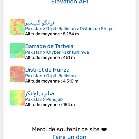
Elevation API
ترانگو گلیشیر
Pakistan
>
Gilgit-Baltistan
>
District de Shigar
Altitude moyenne
: 5 284 m
Barrage de Tarbela
Pakistan
>
Khyber Pakhtunkhwa
Altitude moyenne
: 451 m
District de Hunza
Pakistan
>
Gilgit-Baltistan
Altitude moyenne
: 4 510 m
ضلع بہاولنگر
Pakistan
>
Pendjab
Altitude moyenne
: 154 m
Merci de soutenir ce site ❤️
Faire un don