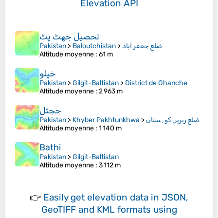
Elevation API
تحصیل جھٹ پٹ
Pakistan
>
Baloutchistan
>
ضلع جعفر آباد
Altitude moyenne
: 61 m
خپلو
Pakistan
>
Gilgit-Baltistan
>
District de Ghanche
Altitude moyenne
: 2 963 m
ججثل
Pakistan
>
Khyber Pakhtunkhwa
>
ضلع زیریں کوہستان
Altitude moyenne
: 1 140 m
Bathi
Pakistan
>
Gilgit-Baltistan
Altitude moyenne
: 3 112 m
👉
Easily
get elevation data in JSON,
GeoTIFF and KML formats
using