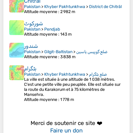
Chitrâl
Pakistan
>
Khyber Pakhtunkhwa
>
District de Chitrâl
Altitude moyenne
: 2 982 m
Pakistan
>
Pendjab
Altitude moyenne
: 143 m
شندور
Pakistan
>
Gilgit-Baltistan
>
ضلع گوپیس یاسین
Altitude moyenne
: 3 838 m
بٹگرام
Pakistan
>
Khyber Pakhtunkhwa
>
ضلع بٹگرام
La ville est située à une altitude de 1 038 mètres.
C'est une petite ville peu peuplée. Elle est située sur
la route du Karakorum et à 75 kilomètres de
Mansehra.
Altitude moyenne
: 1 778 m
Merci de soutenir ce site ❤️
Faire un don