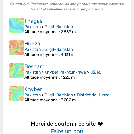
En tant que Partenaire Amazon, ce site perçoit une commission sur
les achats éligibles sans surcoût pour vous.
Thagas
Pakistan
>
Gilgit-Baltistan
Altitude moyenne
: 2 833 m
Hunza
Pakistan
>
Gilgit-Baltistan
Altitude moyenne
: 4 131 m
Besham
Pakistan
>
Khyber Pakhtunkhwa
>
شانگلہ
Altitude moyenne
: 1 226 m
Khyber
Pakistan
>
Gilgit-Baltistan
>
District de Hunza
Altitude moyenne
: 3 202 m
Merci de soutenir ce site ❤️
Faire un don