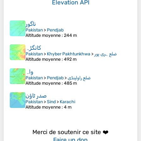
Elevation API
ناگور
Pakistan
>
Pendjab
Altitude moyenne
: 244 m
کانگڑہ
Pakistan
>
Khyber Pakhtunkhwa
>
ضلع ہری پور
Altitude moyenne
: 492 m
واہ
Pakistan
>
Pendjab
>
ضلع راولپنڈی
Altitude moyenne
: 485 m
صدر ٹاؤن
Pakistan
>
Sind
>
Karachi
Altitude moyenne
: 4 m
Merci de soutenir ce site ❤️
Faire un don