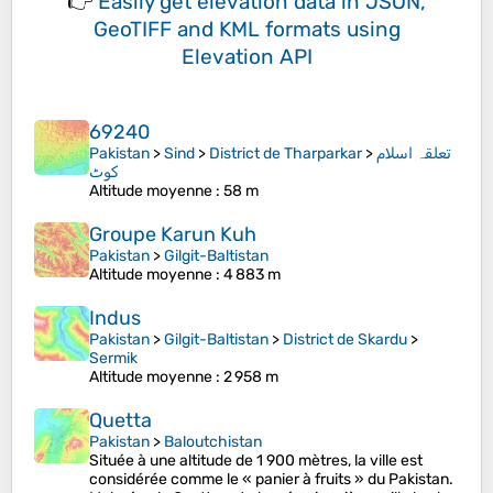
👉
Easily
get elevation data in JSON,
GeoTIFF and KML formats
using
Elevation API
69240
Pakistan
>
Sind
>
District de Tharparkar
>
تعلقہ اسلام
کوٹ
Altitude moyenne
: 58 m
Groupe Karun Kuh
Pakistan
>
Gilgit-Baltistan
Altitude moyenne
: 4 883 m
Indus
Pakistan
>
Gilgit-Baltistan
>
District de Skardu
>
Sermik
Altitude moyenne
: 2 958 m
Quetta
Pakistan
>
Baloutchistan
Située à une altitude de 1 900 mètres, la ville est
considérée comme le « panier à fruits » du Pakistan.