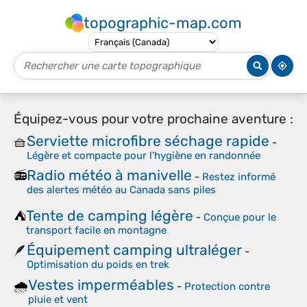
topographic-map.com
Équipez-vous pour votre prochaine aventure :
Serviette microfibre séchage rapide
🧺
-
Légère et compacte pour l'hygiène en randonnée
Radio météo à manivelle
📻
-
Restez informé
des alertes météo au Canada sans piles
Tente de camping légère
⛺
-
Conçue pour le
transport facile en montagne
Équipement camping ultraléger
🪶
-
Optimisation du poids en trek
Vestes imperméables
🌧️
-
Protection contre
pluie et vent