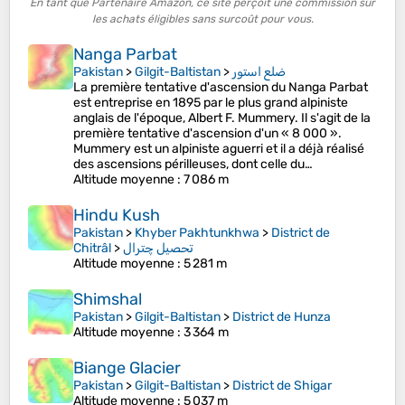
En tant que Partenaire Amazon, ce site perçoit une commission sur
les achats éligibles sans surcoût pour vous.
Nanga Parbat
Pakistan
>
Gilgit-Baltistan
>
ضلع استور
La première tentative d'ascension du Nanga Parbat
est entreprise en 1895 par le plus grand alpiniste
anglais de l'époque, Albert F. Mummery. Il s'agit de la
première tentative d'ascension d'un « 8 000 ».
Mummery est un alpiniste aguerri et il a déjà réalisé
des ascensions périlleuses, dont celle du…
Altitude moyenne
: 7 086 m
Hindu Kush
Pakistan
>
Khyber Pakhtunkhwa
>
District de
Chitrâl
>
تحصیل چترال
Altitude moyenne
: 5 281 m
Shimshal
Pakistan
>
Gilgit-Baltistan
>
District de Hunza
Altitude moyenne
: 3 364 m
Biange Glacier
Pakistan
>
Gilgit-Baltistan
>
District de Shigar
Altitude moyenne
: 5 037 m