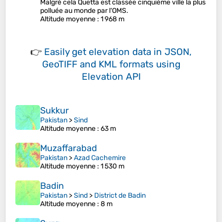
Malgré cela Quetta est classée cinquième ville la plus
polluée au monde par l'OMS.
Altitude moyenne
: 1 968 m
👉
Easily
get elevation data in JSON,
GeoTIFF and KML formats
using
Elevation API
Sukkur
Pakistan
>
Sind
Altitude moyenne
: 63 m
Muzaffarabad
Pakistan
>
Azad Cachemire
Altitude moyenne
: 1 530 m
Badin
Pakistan
>
Sind
>
District de Badin
Altitude moyenne
: 8 m