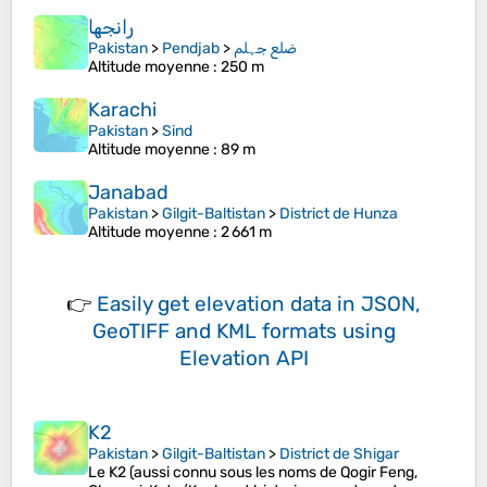
رانجھا
Pakistan
>
Pendjab
>
ضلع جہلم
Altitude moyenne
: 250 m
Karachi
Pakistan
>
Sind
Altitude moyenne
: 89 m
Janabad
Pakistan
>
Gilgit-Baltistan
>
District de Hunza
Altitude moyenne
: 2 661 m
👉
Easily
get elevation data in JSON,
GeoTIFF and KML formats
using
Elevation API
K2
Pakistan
>
Gilgit-Baltistan
>
District de Shigar
Le K2 (aussi connu sous les noms de Qogir Feng,