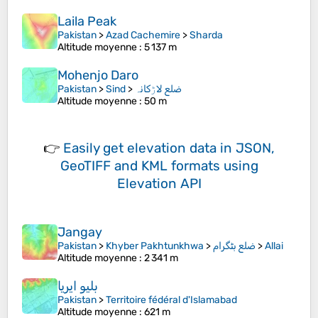
Laila Peak
Pakistan
>
Azad Cachemire
>
Sharda
Altitude moyenne
: 5 137 m
Mohenjo Daro
Pakistan
>
Sind
>
ضلع لاڑکانہ
Altitude moyenne
: 50 m
👉
Easily
get elevation data in JSON,
GeoTIFF and KML formats
using
Elevation API
Jangay
Pakistan
>
Khyber Pakhtunkhwa
>
ضلع بٹگرام
>
Allai
Altitude moyenne
: 2 341 m
بلیو ایریا
Pakistan
>
Territoire fédéral d'Islamabad
Altitude moyenne
: 621 m