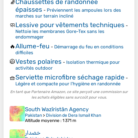
Chaussettes de randonnée
🧦
épaisses
-
Préviennent les ampoules lors des
marches sur terrain incliné
Lessive pour vêtements techniques
🧼
-
Nettoie les membranes Gore-Tex sans les
endommager
Allume-feu
🔥
-
Démarrage du feu en conditions
difficiles
Vestes polaires
🧥
-
Isolation thermique pour
activités outdoor
Serviette microfibre séchage rapide
🧺
-
Légère et compacte pour l'hygiène en randonnée
En tant que Partenaire Amazon, ce site perçoit une commission sur
les achats éligibles sans surcoût pour vous.
South Wazīristān Agency
Pakistan
>
Division de Dera Ismail Khan
Altitude moyenne
: 1 371 m
خضدار