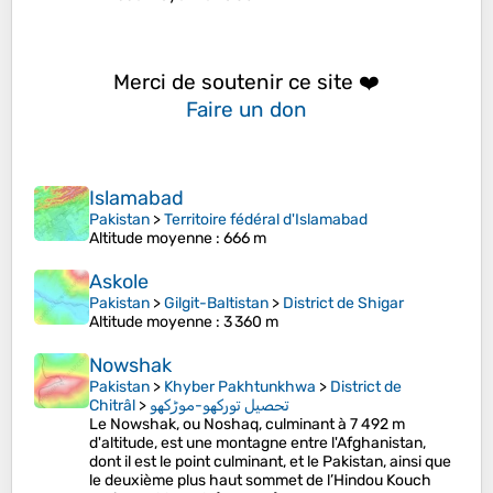
Merci de soutenir ce site ❤️
Faire un don
Islamabad
Pakistan
>
Territoire fédéral d'Islamabad
Altitude moyenne
: 666 m
Askole
Pakistan
>
Gilgit-Baltistan
>
District de Shigar
Altitude moyenne
: 3 360 m
Nowshak
Pakistan
>
Khyber Pakhtunkhwa
>
District de
Chitrâl
>
تحصیل تورکھو-موڑکھو
Le Nowshak, ou Noshaq, culminant à 7 492 m
d'altitude, est une montagne entre l'Afghanistan,
dont il est le point culminant, et le Pakistan, ainsi que
le deuxième plus haut sommet de l’Hindou Kouch