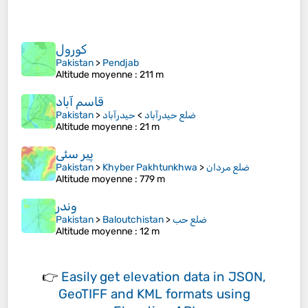
کورول
Pakistan
>
Pendjab
Altitude moyenne
: 211 m
قاسم آباد
Pakistan
>
حیدرآباد
>
ضلع حیدرآباد
Altitude moyenne
: 21 m
پیر سئی
Pakistan
>
Khyber Pakhtunkhwa
>
ضلع مردان
Altitude moyenne
: 779 m
وندر
Pakistan
>
Baloutchistan
>
ضلع حب
Altitude moyenne
: 12 m
👉
Easily
get elevation data in JSON,
GeoTIFF and KML formats
using