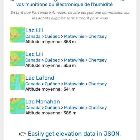
vos munitions ou électronique de l'humidité
En tant que Partenaire Amazon, ce site perçoit une commission sur
les achats éligibles sans surcoût pour vous.
Lac Lili
Canada
>
Québec
>
Matawinie
>
Chertsey
Altitude moyenne
: 353 m
Lac Lili
Canada
>
Québec
>
Matawinie
>
Chertsey
Altitude moyenne
: 353 m
Lac Lafond
Canada
>
Québec
>
Matawinie
>
Chertsey
Altitude moyenne
: 341 m
Lac Monahan
Canada
>
Québec
>
Matawinie
>
Chertsey
Altitude moyenne
: 388 m
👉
Easily
get elevation data in JSON,