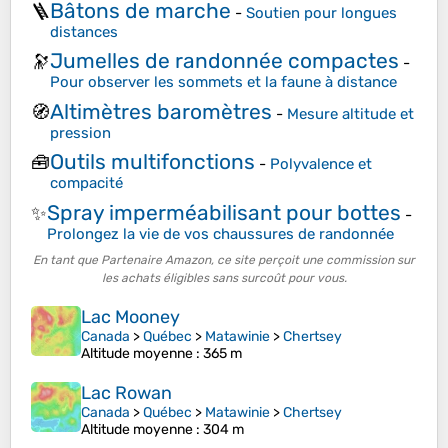
Bâtons de marche
🪜
-
Soutien pour longues
distances
Jumelles de randonnée compactes
🔭
-
Pour observer les sommets et la faune à distance
Altimètres baromètres
🧭
-
Mesure altitude et
pression
Outils multifonctions
🧰
-
Polyvalence et
compacité
Spray imperméabilisant pour bottes
✨
-
Prolongez la vie de vos chaussures de randonnée
En tant que Partenaire Amazon, ce site perçoit une commission sur
les achats éligibles sans surcoût pour vous.
Lac Mooney
Canada
>
Québec
>
Matawinie
>
Chertsey
Altitude moyenne
: 365 m
Lac Rowan
Canada
>
Québec
>
Matawinie
>
Chertsey
Altitude moyenne
: 304 m