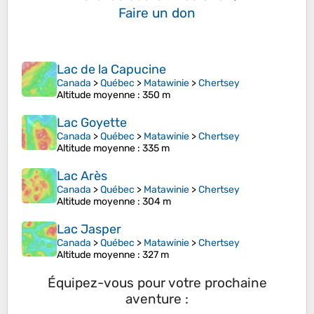
Faire un don
Lac de la Capucine
Canada
>
Québec
>
Matawinie
>
Chertsey
Altitude moyenne
: 350 m
Lac Goyette
Canada
>
Québec
>
Matawinie
>
Chertsey
Altitude moyenne
: 335 m
Lac Arès
Canada
>
Québec
>
Matawinie
>
Chertsey
Altitude moyenne
: 304 m
Lac Jasper
Canada
>
Québec
>
Matawinie
>
Chertsey
Altitude moyenne
: 327 m
Équipez-vous pour votre prochaine
aventure :