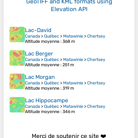
GeoTIFF and KML formats
using
Elevation API
Lac-David
Canada
>
Québec
>
Matawinie
>
Chertsey
Altitude moyenne
: 368 m
Lac Berger
Canada
>
Québec
>
Matawinie
>
Chertsey
Altitude moyenne
: 251 m
Lac Morgan
Canada
>
Québec
>
Matawinie
>
Chertsey
Altitude moyenne
: 319 m
Lac Hippocampe
Canada
>
Québec
>
Matawinie
>
Chertsey
Altitude moyenne
: 346 m
Merci de soutenir ce site ❤️