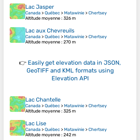
Lac Jasper
Canada
>
Québec
>
Matawinie
>
Chertsey
Altitude moyenne
: 326 m
Lac aux Chevreuils
Canada
>
Québec
>
Matawinie
>
Chertsey
Altitude moyenne
: 270 m
👉
Easily
get elevation data in JSON,
GeoTIFF and KML formats
using
Elevation API
Lac Chantelle
Canada
>
Québec
>
Matawinie
>
Chertsey
Altitude moyenne
: 325 m
Lac Lise
Canada
>
Québec
>
Matawinie
>
Chertsey
Altitude moyenne
: 242 m