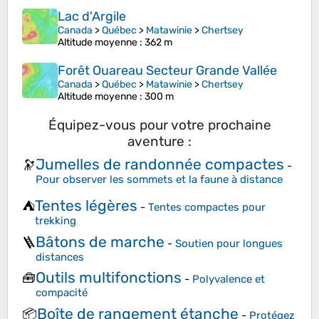
Lac d'Argile
Canada
>
Québec
>
Matawinie
>
Chertsey
Altitude moyenne
: 362 m
Forêt Ouareau Secteur Grande Vallée
Canada
>
Québec
>
Matawinie
>
Chertsey
Altitude moyenne
: 300 m
Équipez-vous pour votre prochaine
aventure :
Jumelles de randonnée compactes
🔭
-
Pour observer les sommets et la faune à distance
Tentes légères
⛺
-
Tentes compactes pour
trekking
Bâtons de marche
🪜
-
Soutien pour longues
distances
Outils multifonctions
🧰
-
Polyvalence et
compacité
Boîte de rangement étanche
📦
-
Protégez