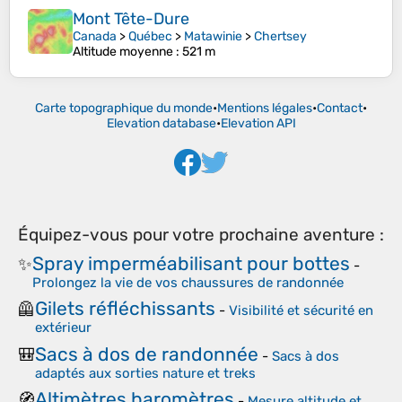
Mont Tête-Dure
Canada
>
Québec
>
Matawinie
>
Chertsey
Altitude moyenne
: 521 m
Carte topographique du monde
•
Mentions légales
•
Contact
•
Elevation database
•
Elevation API
Équipez-vous pour votre prochaine aventure :
Spray imperméabilisant pour bottes
✨
-
Prolongez la vie de vos chaussures de randonnée
Gilets réfléchissants
🦺
-
Visibilité et sécurité en
extérieur
Sacs à dos de randonnée
🎒
-
Sacs à dos
adaptés aux sorties nature et treks
Altimètres baromètres
🧭
-
Mesure altitude et