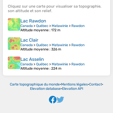
Cliquez sur une
carte
pour visualiser sa
topographie
,
son
altitude
et son
relief
.
Lac Rawdon
Canada
>
Québec
>
Matawinie
>
Rawdon
Altitude moyenne
: 172 m
Lac Clair
Canada
>
Québec
>
Matawinie
>
Rawdon
Altitude moyenne
: 326 m
Lac Asselin
Canada
>
Québec
>
Matawinie
>
Rawdon
Altitude moyenne
: 224 m
Carte topographique du monde
•
Mentions légales
•
Contact
•
Elevation database
•
Elevation API