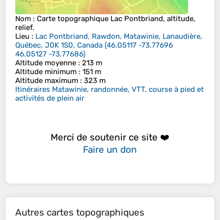
Nom
: Carte topographique
Lac Pontbriand
, altitude,
relief.
Lieu
:
Lac Pontbriand, Rawdon, Matawinie, Lanaudière,
Québec, J0K 1S0, Canada
(
46.05117 -73.77696
46.05127 -73.77686
)
Altitude moyenne
: 213 m
Altitude minimum
: 151 m
Altitude maximum
: 323 m
Itinéraires Matawinie, randonnée, VTT, course à pied et
activités de plein air
Merci de soutenir ce site ❤️
Faire un don
Autres cartes topographiques