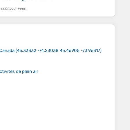
rcoût pour vous.
 Canada
(
45.33332 -74.23038 45.46905 -73.96317
)
tivités de plein air