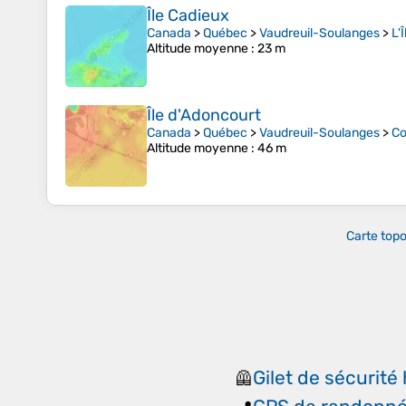
Île Cadieux
Canada
>
Québec
>
Vaudreuil-Soulanges
>
L'
Altitude moyenne
: 23 m
Île d'Adoncourt
Canada
>
Québec
>
Vaudreuil-Soulanges
>
Co
Altitude moyenne
: 46 m
Carte top
Gilet de sécurité 
🦺