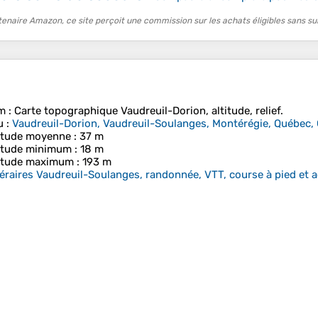
tenaire Amazon, ce site perçoit une commission sur les achats éligibles sans su
m
: Carte topographique
Vaudreuil-Dorion
, altitude, relief.
u
:
Vaudreuil-Dorion, Vaudreuil-Soulanges, Montérégie, Québec,
itude moyenne
: 37 m
itude minimum
: 18 m
itude maximum
: 193 m
néraires Vaudreuil-Soulanges, randonnée, VTT, course à pied et ac