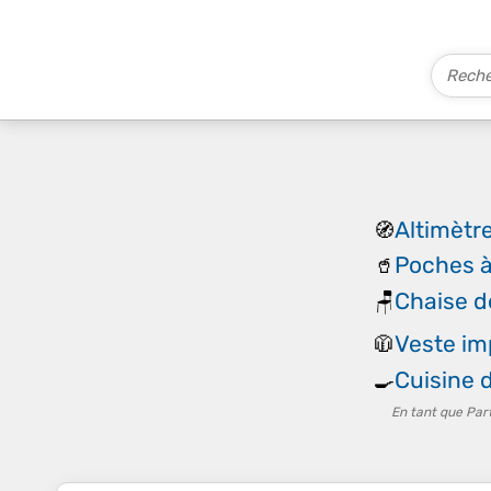
Altimètr
🧭
Poches à
🥤
Chaise d
🪑
Veste im
🧥
Cuisine 
🍳
En tant que Par