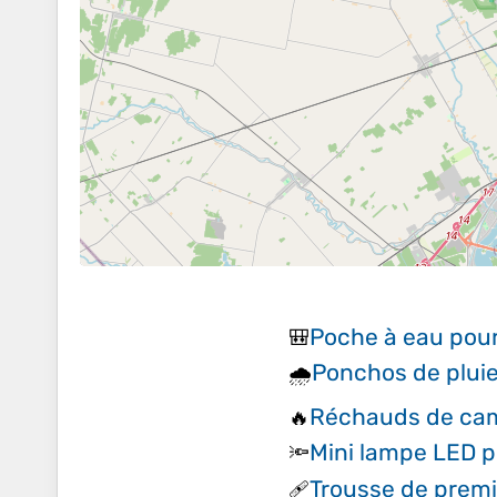
Poche à eau pour
🎒
Ponchos de plui
🌧️
Réchauds de ca
🔥
Mini lampe LED p
🔦
Trousse de premi
🩹