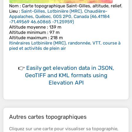
Nom
: Carte topographique
Saint-Gilles
, altitude, relief.
Lieu
:
Saint-Gilles, Lotbinière (MRC), Chaudière-
Appalaches, Québec, G0S 2P0, Canada
(
46.41184
-71.49569 46.60865 -71.25959
)
Altitude moyenne
: 139 m
Altitude minimum
: 97 m
Altitude maximum
: 218 m
Itinéraires Lotbinière (MRC), randonnée, VTT, course à
pied et activités de plein air
👉
Easily
get elevation data in JSON,
GeoTIFF and KML formats
using
Elevation API
Autres cartes topographiques
Cliquez sur une
carte
pour visualiser sa
topographie
,