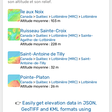
son
altitude
et son
relief
.
Île aux Noix
Canada
>
Québec
>
Lotbinière (MRC)
>
Lotbinière
Altitude moyenne
: 103 m
Ruisseau Sainte-Croix
Canada
>
Québec
>
Lotbinière (MRC)
>
Sainte-
Agathe-de-Lotbinière
Altitude moyenne
: 228 m
Saint-Antoine de Tilly
Canada
>
Québec
>
Lotbinière (MRC)
>
Saint-
Antoine-de-Tilly
Altitude moyenne
: 32 m
Pointe-Platon
Canada
>
Québec
>
Lotbinière (MRC)
>
Lotbinière
Altitude moyenne
: 26 m
👉
Easily
get elevation data in JSON,
GeoTIFF and KML formats
using