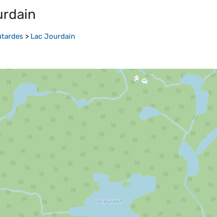
urdain
utardes
>
Lac Jourdain