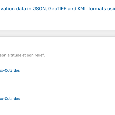
evation data in JSON, GeoTIFF and KML formats
us
 son
altitude
et son
relief
.
ux-Outardes
ux-Outardes