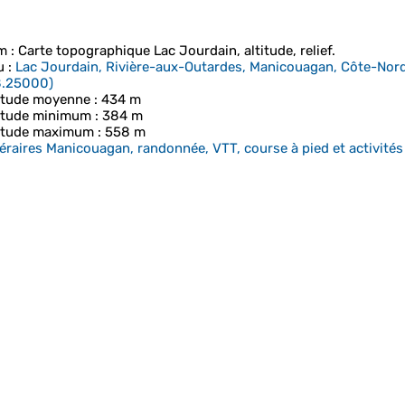
m
: Carte topographique
Lac Jourdain
, altitude, relief.
u
:
Lac Jourdain, Rivière-aux-Outardes, Manicouagan, Côte-Nor
8.25000
)
itude moyenne
: 434 m
itude minimum
: 384 m
itude maximum
: 558 m
néraires Manicouagan, randonnée, VTT, course à pied et activités 