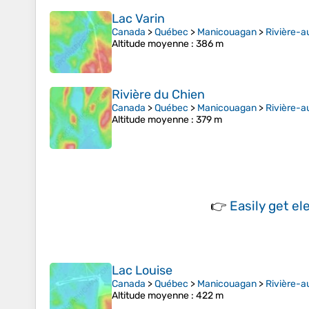
Lac Varin
Canada
>
Québec
>
Manicouagan
>
Rivière-a
Altitude moyenne
: 386 m
Rivière du Chien
Canada
>
Québec
>
Manicouagan
>
Rivière-a
Altitude moyenne
: 379 m
👉
Easily
get el
Lac Louise
Canada
>
Québec
>
Manicouagan
>
Rivière-a
Altitude moyenne
: 422 m