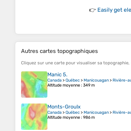
👉
Easily
get el
Autres cartes topographiques
Cliquez sur une
carte
pour visualiser sa
topographie
,
Manic 5.
Canada
>
Québec
>
Manicouagan
>
Rivière-a
Altitude moyenne
: 349 m
Monts-Groulx
Canada
>
Québec
>
Manicouagan
>
Rivière-a
Altitude moyenne
: 986 m