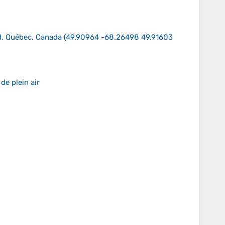
d, Québec, Canada
(
49.90964 -68.26498 49.91603
de plein air