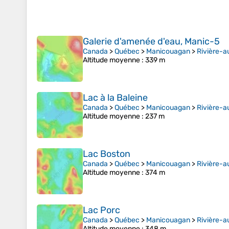
Galerie d'amenée d'eau, Manic-5
Canada
>
Québec
>
Manicouagan
>
Rivière-a
Altitude moyenne
: 339 m
Lac à la Baleine
Canada
>
Québec
>
Manicouagan
>
Rivière-a
Altitude moyenne
: 237 m
Lac Boston
Canada
>
Québec
>
Manicouagan
>
Rivière-a
Altitude moyenne
: 374 m
Lac Porc
Canada
>
Québec
>
Manicouagan
>
Rivière-a
Altitude moyenne
: 348 m