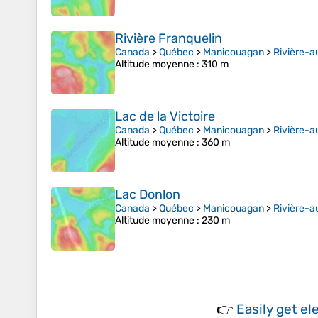
Rivière Franquelin
Canada
>
Québec
>
Manicouagan
>
Rivière-a
Altitude moyenne
: 310 m
Lac de la Victoire
Canada
>
Québec
>
Manicouagan
>
Rivière-a
Altitude moyenne
: 360 m
Lac Donlon
Canada
>
Québec
>
Manicouagan
>
Rivière-a
Altitude moyenne
: 230 m
👉
Easily
get el