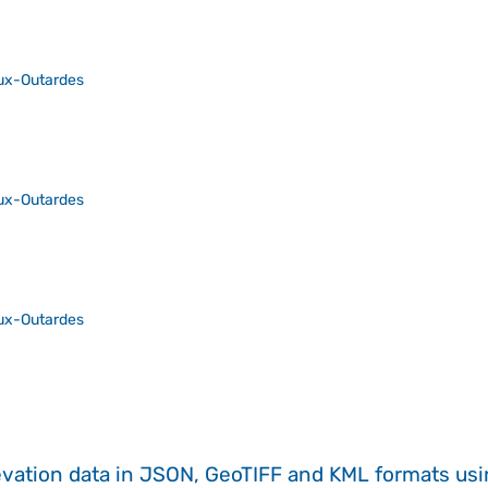
ux-Outardes
ux-Outardes
ux-Outardes
evation data in JSON, GeoTIFF and KML formats
us