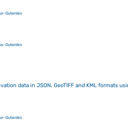
ux-Outardes
ux-Outardes
evation data in JSON, GeoTIFF and KML formats
us
ux-Outardes