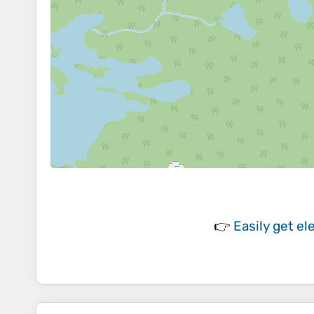
👉
Easily
get el