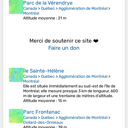
Parc de la Vérendrye
Canada
>
Québec
>
Agglomération de Montréal
>
Montréal
Altitude moyenne
: 21 m
Merci de soutenir ce site ❤️
Faire un don
Île Sainte-Hélène
Canada
>
Québec
>
Agglomération de Montréal
>
Montréal
Elle est située immédiatement au sud-est de l'île de
Montréal, elle mesure presque 3 km de longueur, 600
m de largeur et une trentaine de mètres d'altitude.
Altitude moyenne
: 15 m
Parc Frontenac
Canada
>
Québec
>
Agglomération de Montréal
>
Dollard-des-Ormeaux
Altitude moyenne
: 39 m