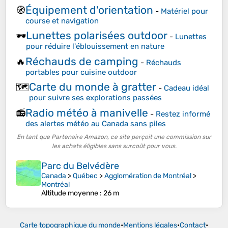
Équipement d'orientation
🧭
-
Matériel pour
course et navigation
Lunettes polarisées outdoor
🕶️
-
Lunettes
pour réduire l'éblouissement en nature
Réchauds de camping
🔥
-
Réchauds
portables pour cuisine outdoor
Carte du monde à gratter
🗺️
-
Cadeau idéal
pour suivre ses explorations passées
Radio météo à manivelle
📻
-
Restez informé
des alertes météo au Canada sans piles
En tant que Partenaire Amazon, ce site perçoit une commission sur
les achats éligibles sans surcoût pour vous.
Parc du Belvédère
Canada
>
Québec
>
Agglomération de Montréal
>
Montréal
Altitude moyenne
: 26 m
Carte topographique du monde
•
Mentions légales
•
Contact
•