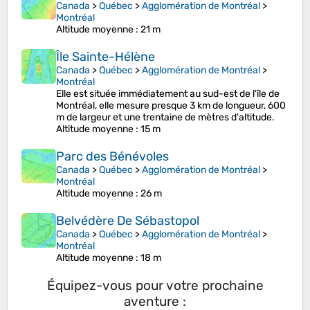
Canada
>
Québec
>
Agglomération de Montréal
>
Montréal
Altitude moyenne
: 21 m
Île Sainte-Hélène
Canada
>
Québec
>
Agglomération de Montréal
>
Montréal
Elle est située immédiatement au sud-est de l'île de
Montréal, elle mesure presque 3 km de longueur, 600
m de largeur et une trentaine de mètres d'altitude.
Altitude moyenne
: 15 m
Parc des Bénévoles
Canada
>
Québec
>
Agglomération de Montréal
>
Montréal
Altitude moyenne
: 26 m
Belvédère De Sébastopol
Canada
>
Québec
>
Agglomération de Montréal
>
Montréal
Altitude moyenne
: 18 m
Équipez-vous pour votre prochaine
aventure :