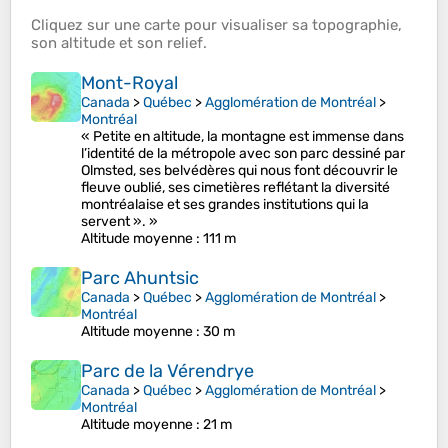
Cliquez sur une
carte
pour visualiser sa
topographie
,
son
altitude
et son
relief
.
Mont-Royal
Canada
>
Québec
>
Agglomération de Montréal
>
Montréal
« Petite en altitude, la montagne est immense dans
l’identité de la métropole avec son parc dessiné par
Olmsted, ses belvédères qui nous font découvrir le
fleuve oublié, ses cimetières reflétant la diversité
montréalaise et ses grandes institutions qui la
servent ». »
Altitude moyenne
: 111 m
Parc Ahuntsic
Canada
>
Québec
>
Agglomération de Montréal
>
Montréal
Altitude moyenne
: 30 m
Parc de la Vérendrye
Canada
>
Québec
>
Agglomération de Montréal
>
Montréal
Altitude moyenne
: 21 m