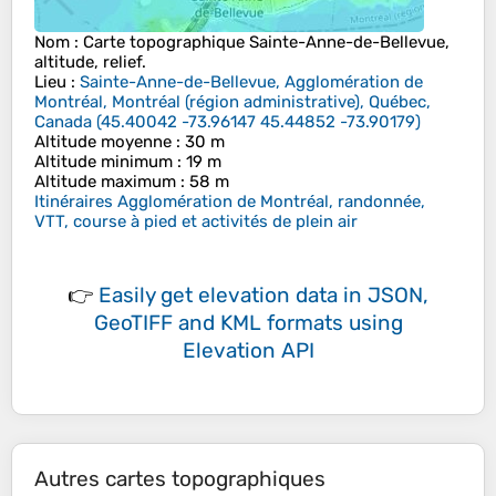
Nom
: Carte topographique
Sainte-Anne-de-Bellevue
,
altitude, relief.
Lieu
:
Sainte-Anne-de-Bellevue, Agglomération de
Montréal, Montréal (région administrative), Québec,
Canada
(
45.40042 -73.96147 45.44852 -73.90179
)
Altitude moyenne
: 30 m
Altitude minimum
: 19 m
Altitude maximum
: 58 m
Itinéraires Agglomération de Montréal, randonnée,
VTT, course à pied et activités de plein air
👉
Easily
get elevation data in JSON,
GeoTIFF and KML formats
using
Elevation API
Autres cartes topographiques