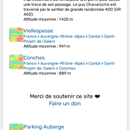
une trace de son passage. Le puy Chavaroche est
traversé par le sentier de grande randonnée 400 (GR
400).
Altitude moyenne
: 1 425 m
Viellespesse
France
>
Auvergne-Rhône-Alpes
>
Cantal
>
Saint-
Projet-de-Salers
Altitude moyenne
: 941 m
Conches
France
>
Auvergne-Rhône-Alpes
>
Cantal
>
Saint-
Projet-de-Salers
>
Conches
Altitude moyenne
: 889 m
Merci de soutenir ce site ❤️
Faire un don
Parking Auberge