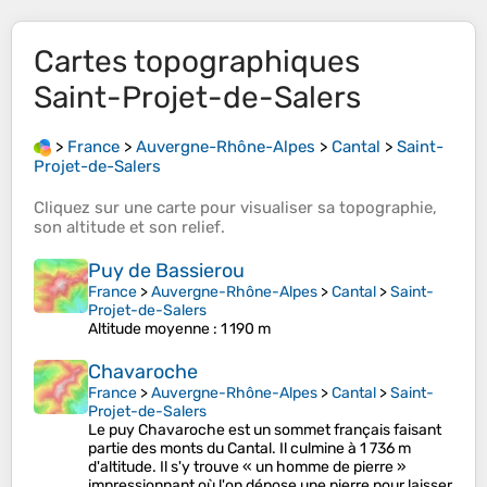
Cartes topographiques
Saint-Projet-de-Salers
>
France
>
Auvergne-Rhône-Alpes
>
Cantal
>
Saint-
Projet-de-Salers
Cliquez sur une
carte
pour visualiser sa
topographie
,
son
altitude
et son
relief
.
Puy de Bassierou
France
>
Auvergne-Rhône-Alpes
>
Cantal
>
Saint-
Projet-de-Salers
Altitude moyenne
: 1 190 m
Chavaroche
France
>
Auvergne-Rhône-Alpes
>
Cantal
>
Saint-
Projet-de-Salers
Le puy Chavaroche est un sommet français faisant
partie des monts du Cantal. Il culmine à 1 736 m
d'altitude. Il s'y trouve « un homme de pierre »
impressionnant où l'on dépose une pierre pour laisser