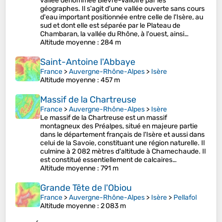
vallée dénommée Bièvre-Valloire par les
géographes. Il s'agit d'une vallée ouverte sans cours
d'eau important positionnée entre celle de l'Isère, au
sud et dont elle est séparée par le Plateau de
Chambaran, la vallée du Rhône, à l'ouest, ainsi…
Altitude moyenne
: 284 m
Saint-Antoine l'Abbaye
France
>
Auvergne-Rhône-Alpes
>
Isère
Altitude moyenne
: 457 m
Massif de la Chartreuse
France
>
Auvergne-Rhône-Alpes
>
Isère
Le massif de la Chartreuse est un massif
montagneux des Préalpes, situé en majeure partie
dans le département français de l'Isère et aussi dans
celui de la Savoie, constituant une région naturelle. Il
culmine à 2 082 mètres d'altitude à Chamechaude. Il
est constitué essentiellement de calcaires…
Altitude moyenne
: 791 m
Grande Tête de l'Obiou
France
>
Auvergne-Rhône-Alpes
>
Isère
>
Pellafol
Altitude moyenne
: 2 083 m