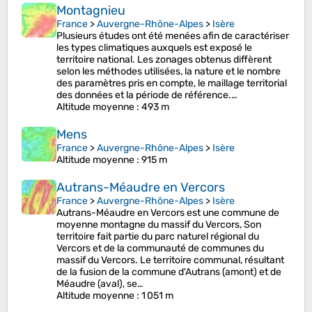
Montagnieu
France
>
Auvergne-Rhône-Alpes
>
Isère
Plusieurs études ont été menées afin de caractériser
les types climatiques auxquels est exposé le
territoire national. Les zonages obtenus diffèrent
selon les méthodes utilisées, la nature et le nombre
des paramètres pris en compte, le maillage territorial
des données et la période de référence.…
Altitude moyenne
: 493 m
Mens
France
>
Auvergne-Rhône-Alpes
>
Isère
Altitude moyenne
: 915 m
Autrans-Méaudre en Vercors
France
>
Auvergne-Rhône-Alpes
>
Isère
Autrans-Méaudre en Vercors est une commune de
moyenne montagne du massif du Vercors, Son
territoire fait partie du parc naturel régional du
Vercors et de la communauté de communes du
massif du Vercors. Le territoire communal, résultant
de la fusion de la commune d'Autrans (amont) et de
Méaudre (aval), se…
Altitude moyenne
: 1 051 m