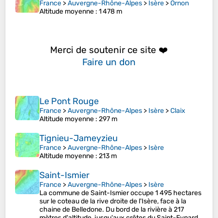
France
>
Auvergne-Rhône-Alpes
>
Isère
>
Ornon
Altitude moyenne
: 1 478 m
Merci de soutenir ce site ❤️
Faire un don
Le Pont Rouge
France
>
Auvergne-Rhône-Alpes
>
Isère
>
Claix
Altitude moyenne
: 297 m
Tignieu-Jameyzieu
France
>
Auvergne-Rhône-Alpes
>
Isère
Altitude moyenne
: 213 m
Saint-Ismier
France
>
Auvergne-Rhône-Alpes
>
Isère
La commune de Saint-Ismier occupe 1 495 hectares
sur le coteau de la rive droite de l'Isère, face à la
chaine de Belledone. Du bord de la rivière à 217
mètres d'altitude, jusqu'aux crêtes du Saint-Eynard