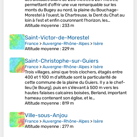
permettant d'offrir une vue remarquable sur les
monts du Bugey au nord, la plaine du Bouchage-
Morestel à l'ouest, la Chartreuse, la Dent du Chat au
loin à l'est et enfin couronnant l'horizon, les…
Altitude moyenne
: 233 m
Saint-Victor-de-Morestel
France
>
Auvergne-Rhône-Alpes
>
Isère
Altitude moyenne
: 229 m
Saint-Christophe-sur-Guiers
France
>
Auvergne-Rhône-Alpes
>
Isère
Trois villages, ainsi que trois clochers, étagés entre
400 et 1 100 m d'altitude sont la particularité de
cette commune de la plaine du Guiers. Il y a le chef-
lieu (le Bourg), puis en s'élevant à 500 m vers les
hautes falaises calcaires boisées, Berland, important
hameau contenant son église, et le…
Altitude moyenne
: 819 m
Ville-sous-Anjou
France
>
Auvergne-Rhône-Alpes
>
Isère
Altitude moyenne
: 277 m