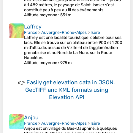
à 1 489 mètres, le paysage de Saint-Ismier s'est
constitué peu à peu au fil des événements…
Altitude moyenne
: 551 m
Laffrey
France
>
Auvergne-Rhône-Alpes
>
Isère
Laffrey est une localité touristique, célèbre pour ses
lacs. Elle se trouve sur un plateau entre 900 et 1 200
m d'altitude, au sud de Vizille et de l'agglomération
grenobloise et au Nord de La Mure, sur la Route
Napoléon.
Altitude moyenne
: 975 m
👉
Easily
get elevation data in JSON,
GeoTIFF and KML formats
using
Elevation API
Anjou
France
>
Auvergne-Rhône-Alpes
>
Isère
Anjou est un village du Bas-Dauphiné, à quelques