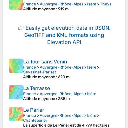
France
>
Auvergne-Rhône-Alpes
>
Isère
>
Theys
Altitude moyenne
: 919 m
👉
Easily
get elevation data in JSON,
GeoTIFF and KML formats
using
Elevation API
La Tour sans Venin
France
>
Auvergne-Rhône-Alpes
>
Isère
>
Seyssinet-Pariset
Altitude moyenne
: 620 m
La Terrasse
France
>
Auvergne-Rhône-Alpes
>
Isère
Altitude moyenne
: 388 m
Le Périer
France
>
Auvergne-Rhône-Alpes
>
Isère
>
Chantepérier
La superficie de Le Périer est de 4 799 hectares