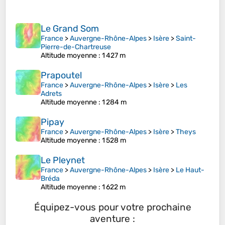
Le Grand Som
France
>
Auvergne-Rhône-Alpes
>
Isère
>
Saint-
Pierre-de-Chartreuse
Altitude moyenne
: 1 427 m
Prapoutel
France
>
Auvergne-Rhône-Alpes
>
Isère
>
Les
Adrets
Altitude moyenne
: 1 284 m
Pipay
France
>
Auvergne-Rhône-Alpes
>
Isère
>
Theys
Altitude moyenne
: 1 528 m
Le Pleynet
France
>
Auvergne-Rhône-Alpes
>
Isère
>
Le Haut-
Bréda
Altitude moyenne
: 1 622 m
Équipez-vous pour votre prochaine
aventure :