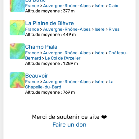
France
>
Auvergne-Rhône-Alpes
>
Isère
>
Claix
Altitude moyenne
: 377 m
La Plaine de Bièvre
France
>
Auvergne-Rhône-Alpes
>
Isère
>
Rives
Altitude moyenne
: 449 m
Champ Piala
France
>
Auvergne-Rhône-Alpes
>
Isère
>
Château-
Bernard
>
Le Col de l'Arzelier
Altitude moyenne
: 1 289 m
Beauvoir
France
>
Auvergne-Rhône-Alpes
>
Isère
>
La
Chapelle-du-Bard
Altitude moyenne
: 769 m
Merci de soutenir ce site ❤️
Faire un don