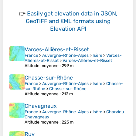
👉
Easily
get elevation data in JSON,
GeoTIFF and KML formats
using
Elevation API
Varces-Allières-et-Risset
France
>
Auvergne-Rhône-Alpes
>
Isère
>
Varces-
Allières-et-Risset
>
Varces-Allières-et-Risset
Altitude moyenne
: 299 m
Chasse-sur-Rhône
France
>
Auvergne-Rhône-Alpes
>
Isère
>
Chasse-
sur-Rhône
>
Chasse-sur-Rhône
Altitude moyenne
: 212 m
Chavagneux
France
>
Auvergne-Rhône-Alpes
>
Isère
>
Charvieu-
Chavagneux
Altitude moyenne
: 225 m
Ruy