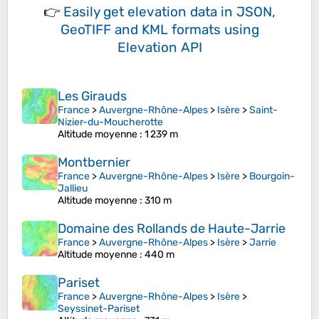
👉
Easily
get elevation data in JSON,
GeoTIFF and KML formats
using
Elevation API
Les Girauds
France
>
Auvergne-Rhône-Alpes
>
Isère
>
Saint-
Nizier-du-Moucherotte
Altitude moyenne
: 1 239 m
Montbernier
France
>
Auvergne-Rhône-Alpes
>
Isère
>
Bourgoin-
Jallieu
Altitude moyenne
: 310 m
Domaine des Rollands de Haute-Jarrie
France
>
Auvergne-Rhône-Alpes
>
Isère
>
Jarrie
Altitude moyenne
: 440 m
Pariset
France
>
Auvergne-Rhône-Alpes
>
Isère
>
Seyssinet-Pariset