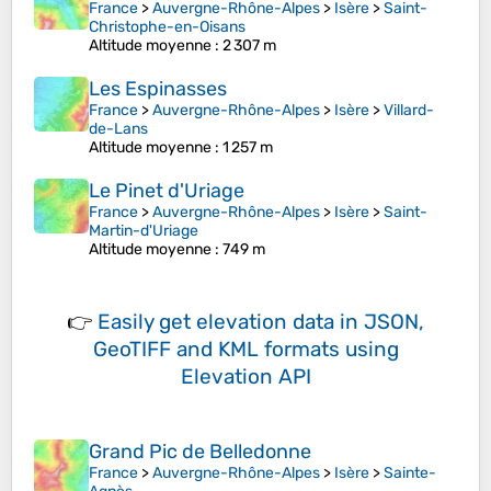
France
>
Auvergne-Rhône-Alpes
>
Isère
>
Saint-
Christophe-en-Oisans
Altitude moyenne
: 2 307 m
Les Espinasses
France
>
Auvergne-Rhône-Alpes
>
Isère
>
Villard-
de-Lans
Altitude moyenne
: 1 257 m
Le Pinet d'Uriage
France
>
Auvergne-Rhône-Alpes
>
Isère
>
Saint-
Martin-d'Uriage
Altitude moyenne
: 749 m
👉
Easily
get elevation data in JSON,
GeoTIFF and KML formats
using
Elevation API
Grand Pic de Belledonne
France
>
Auvergne-Rhône-Alpes
>
Isère
>
Sainte-