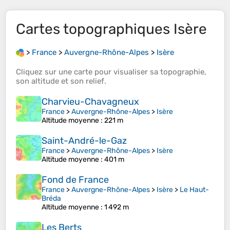
Cartes topographiques
Isère
>
France
>
Auvergne-Rhône-Alpes
>
Isère
Cliquez sur une
carte
pour visualiser sa
topographie
,
son
altitude
et son
relief
.
Charvieu-Chavagneux
France
>
Auvergne-Rhône-Alpes
>
Isère
Altitude moyenne
: 221 m
Saint-André-le-Gaz
France
>
Auvergne-Rhône-Alpes
>
Isère
Altitude moyenne
: 401 m
Fond de France
France
>
Auvergne-Rhône-Alpes
>
Isère
>
Le Haut-
Bréda
Altitude moyenne
: 1 492 m
Les Berts