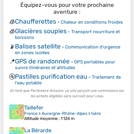
Équipez-vous pour votre prochaine
aventure :
Chaufferettes
🧊
-
Chaleur en conditions froides
Glacières souples
🧊
-
Transport nourriture et
boissons
Balises satellite
📡
-
Communication d'urgence
en zones isolées
GPS de randonnée
📍
-
GPS portables pour
suivre itinéraires et altitudes
Pastilles purification eau
🚰
-
Traitement de
l'eau potable
En tant que Partenaire Amazon, ce site perçoit une commission sur
les achats éligibles sans surcoût pour vous.
Taillefer
France
>
Auvergne-Rhône-Alpes
>
Isère
Altitude moyenne
: 1 124 m
La Bérarde