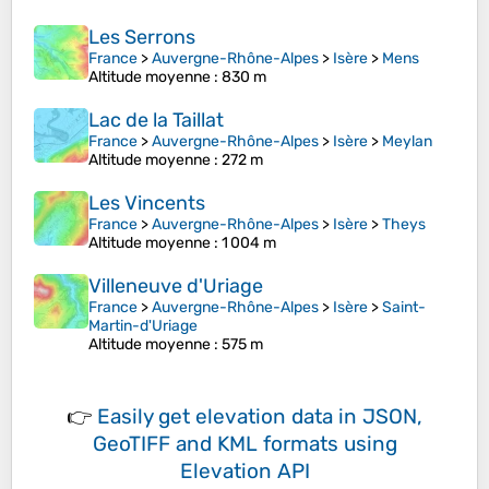
Les Serrons
France
>
Auvergne-Rhône-Alpes
>
Isère
>
Mens
Altitude moyenne
: 830 m
Lac de la Taillat
France
>
Auvergne-Rhône-Alpes
>
Isère
>
Meylan
Altitude moyenne
: 272 m
Les Vincents
France
>
Auvergne-Rhône-Alpes
>
Isère
>
Theys
Altitude moyenne
: 1 004 m
Villeneuve d'Uriage
France
>
Auvergne-Rhône-Alpes
>
Isère
>
Saint-
Martin-d'Uriage
Altitude moyenne
: 575 m
👉
Easily
get elevation data in JSON,
GeoTIFF and KML formats
using
Elevation API