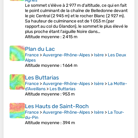
Agnès
Le sommet s'élève à 2 977 m d'altitude, ce qui en fait
le point culminant de la chaîne de Belledonne devant
le pic Central (2 945 m) et le rocher Blanc (2 927 m).
Sa hauteur de culminance est de 1 053 m (par
rapport au col du Glandon), le sommet le plus élevé le
plus proche étant l'aiguille Noire dans…
Altitude moyenne
: 2 415 m
Plan du Lac
France
>
Auvergne-Rhône-Alpes
>
Isère
>
Les Deux
Alpes
Altitude moyenne
: 1 664 m
Les Buttarias
France
>
Auvergne-Rhône-Alpes
>
Isère
>
La Motte-
d'Aveillans
>
Les Buttarias
Altitude moyenne
: 953 m
Les Hauts de Saint-Roch
France
>
Auvergne-Rhône-Alpes
>
Isère
>
La Tour-
du-Pin
Altitude moyenne
: 394 m