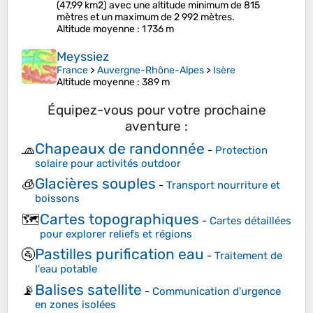
(47,99 km2) avec une altitude minimum de 815
mètres et un maximum de 2 992 mètres.
Altitude moyenne
: 1 736 m
Meyssiez
France
>
Auvergne-Rhône-Alpes
>
Isère
Altitude moyenne
: 389 m
Équipez-vous pour votre prochaine
aventure :
Chapeaux de randonnée
🧢
-
Protection
solaire pour activités outdoor
Glacières souples
🧊
-
Transport nourriture et
boissons
Cartes topographiques
🗺️
-
Cartes détaillées
pour explorer reliefs et régions
Pastilles purification eau
🚰
-
Traitement de
l'eau potable
Balises satellite
📡
-
Communication d'urgence
en zones isolées