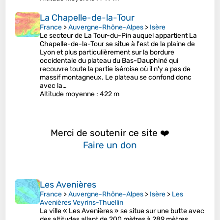
La Chapelle-de-la-Tour
France
>
Auvergne-Rhône-Alpes
>
Isère
Le secteur de La Tour-du-Pin auquel appartient La
Chapelle-de-la-Tour se situe à l'est de la plaine de
Lyon et plus particulièrement sur la bordure
occidentale du plateau du Bas-Dauphiné qui
recouvre toute la partie iséroise où il n'y a pas de
massif montagneux. Le plateau se confond donc
avec la…
Altitude moyenne
: 422 m
Merci de soutenir ce site ❤️
Faire un don
Les Avenières
France
>
Auvergne-Rhône-Alpes
>
Isère
>
Les
Avenières Veyrins-Thuellin
La ville « Les Avenières » se situe sur une butte avec
des altitudes allant de 200 mètres à 289 mètres,