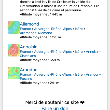
domine à l'est la ville de Crolles et la vallée du
Grésivaudan, à moins d'une heure de Grenoble. Elle
est constituée de calcaire et parcourue…
Altitude moyenne
: 1 445 m
Allemond
France
>
Auvergne-Rhône-Alpes
>
Isère
>
Allemond
>
Allemond
Altitude moyenne
: 1 125 m
Annoisin
France
>
Auvergne-Rhône-Alpes
>
Isère
>
Annoisin-
Chatelans
Altitude moyenne
: 368 m
Arandon
France
>
Auvergne-Rhône-Alpes
>
Isère
>
Arandon-
Passins
Altitude moyenne
: 241 m
Merci de soutenir ce site ❤️
Faire un don