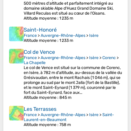
500 mètres d'altitude et parfaitement intégré au
domaine skiable Alpe d'Huez Grand Domaine Ski,
Villard Reculas est situé au cœur de l'Oisans.
Altitude moyenne
: 1 235 m
Saint-Honoré
France
>
Auvergne-Rhône-Alpes
>
Isère
Altitude moyenne
: 1 233 m
Col de Vence
France
>
Auvergne-Rhône-Alpes
>
Isère
>
Corenc
>
La Chapelle
Le col de Vence est situé sur la commune de Corenc,
en Isère, à 782 m d'altitude, au-dessus de la vallée du
Grésivaudan, entre le mont Rachais (1 046 m), qui se
prolonge au sud par le mont Jalla (fort de la Bastille),
et le mont Saint-Eynard (1 379 m), couronné par le
fort du Saint-Eynard, face aux…
Altitude moyenne
: 845 m
Les Terrasses
France
>
Auvergne-Rhône-Alpes
>
Isère
>
Saint-
Laurent-en-Beaumont
Altitude moyenne
: 758 m