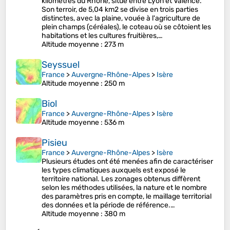
kilomètres du Rhône, situé entre Lyon et Valence.
Son terroir, de 5,04 km2 se divise en trois parties
distinctes, avec la plaine, vouée à l'agriculture de
plein champs (céréales), le coteau où se côtoient les
habitations et les cultures fruitières,…
Altitude moyenne
: 273 m
Seyssuel
France
>
Auvergne-Rhône-Alpes
>
Isère
Altitude moyenne
: 250 m
Biol
France
>
Auvergne-Rhône-Alpes
>
Isère
Altitude moyenne
: 536 m
Pisieu
France
>
Auvergne-Rhône-Alpes
>
Isère
Plusieurs études ont été menées afin de caractériser
les types climatiques auxquels est exposé le
territoire national. Les zonages obtenus diffèrent
selon les méthodes utilisées, la nature et le nombre
des paramètres pris en compte, le maillage territorial
des données et la période de référence.…
Altitude moyenne
: 380 m