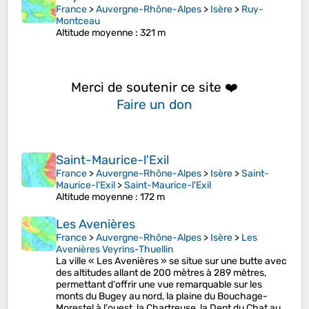
France
>
Auvergne-Rhône-Alpes
>
Isère
>
Ruy-
Montceau
Altitude moyenne
: 321 m
Merci de soutenir ce site ❤️
Faire un don
Saint-Maurice-l'Exil
France
>
Auvergne-Rhône-Alpes
>
Isère
>
Saint-
Maurice-l'Exil
>
Saint-Maurice-l'Exil
Altitude moyenne
: 172 m
Les Avenières
France
>
Auvergne-Rhône-Alpes
>
Isère
>
Les
Avenières Veyrins-Thuellin
La ville « Les Avenières » se situe sur une butte avec
des altitudes allant de 200 mètres à 289 mètres,
permettant d'offrir une vue remarquable sur les
monts du Bugey au nord, la plaine du Bouchage-
Morestel à l'ouest, la Chartreuse, la Dent du Chat au