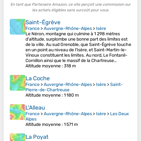
En tant que Partenaire Amazon, ce site perçoit une commission sur
les achats éligibles sans surcoût pour vous.
Saint-Égrève
France
>
Auvergne-Rhône-Alpes
>
Isère
Le Néron, montagne qui culmine à 1 298 mètres
d'altitude, surplombe une bonne part des limites est
de la ville. Au sud Grenoble, que Saint-Égrève touche
en un point au niveau de l'Isère, et Saint-Martin-le-
Vinoux constituent les limites. Au nord, Le Fontanil-
Cornillon ainsi que le massif de la Chartreuse…
Altitude moyenne
: 318 m
La Coche
France
>
Auvergne-Rhône-Alpes
>
Isère
>
Saint-
Pierre-de-Chartreuse
Altitude moyenne
: 1 180 m
L'Alleau
France
>
Auvergne-Rhône-Alpes
>
Isère
>
Les Deux
Alpes
Altitude moyenne
: 1 571 m
La Poyat