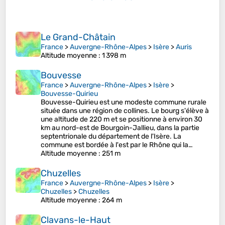
Le Grand-Châtain
France
>
Auvergne-Rhône-Alpes
>
Isère
>
Auris
Altitude moyenne
: 1 398 m
Bouvesse
France
>
Auvergne-Rhône-Alpes
>
Isère
>
Bouvesse-Quirieu
Bouvesse-Quirieu est une modeste commune rurale
située dans une région de collines. Le bourg s'élève à
une altitude de 220 m et se positionne à environ 30
km au nord-est de Bourgoin-Jallieu, dans la partie
septentrionale du département de l'Isère. La
commune est bordée à l'est par le Rhône qui la…
Altitude moyenne
: 251 m
Chuzelles
France
>
Auvergne-Rhône-Alpes
>
Isère
>
Chuzelles
>
Chuzelles
Altitude moyenne
: 264 m
Clavans-le-Haut