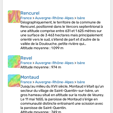
Rencurel
France
>
Auvergne-Rhône-Alpes
>
Isère
Géographiquement, le territoire de la commune de
Rencurel, positionné dans le Vercors septentrional à
une altitude comprise entre 631 et 1 625 mètres sur
une surface de 3 463 hectares mais principalement
orienté vers le sud, s'étend de part et d'autre de la
vallée de la Doulouche, petite rivière qui…
Altitude moyenne
: 1 099 m
Revel
France
>
Auvergne-Rhône-Alpes
>
Isère
Altitude moyenne
: 974 m
Montaud
France
>
Auvergne-Rhône-Alpes
>
Isère
Jusqu'au milieu du XVII siècle, Montaud n'était qu'un
secteur du village de Saint-Quentin-sur-Isère, un
gros hameau situé en altitude sur la route de Veurey.
Le 11 mai 1655, la paroisse de Montaud s'érige en
communauté distincte entrainant une scission avec
la paroisse de Saint-Quentin.
Altitude moyenne
: 749 m