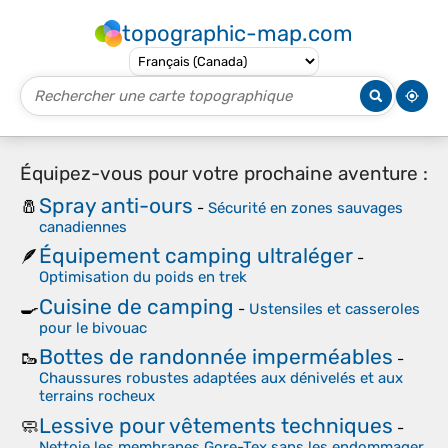
topographic-map.com
Équipez-vous pour votre prochaine aventure :
Spray anti-ours
🧂
-
Sécurité en zones sauvages
canadiennes
Équipement camping ultraléger
🪶
-
Optimisation du poids en trek
Cuisine de camping
🍳
-
Ustensiles et casseroles
pour le bivouac
Bottes de randonnée imperméables
🥾
-
Chaussures robustes adaptées aux dénivelés et aux
terrains rocheux
Lessive pour vêtements techniques
🧼
-
Nettoie les membranes Gore-Tex sans les endommager