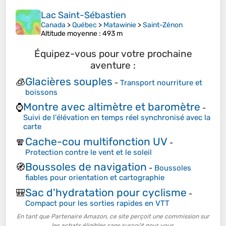
Lac Saint-Sébastien
Canada
>
Québec
>
Matawinie
>
Saint-Zénon
Altitude moyenne
: 493 m
Équipez-vous pour votre prochaine
aventure :
Glacières souples
🧊
-
Transport nourriture et
boissons
Montre avec altimètre et baromètre
⌚
-
Suivi de l'élévation en temps réel synchronisé avec la
carte
Cache-cou multifonction UV
🧣
-
Protection contre le vent et le soleil
Boussoles de navigation
🧭
-
Boussoles
fiables pour orientation et cartographie
Sac d'hydratation pour cyclisme
🎒
-
Compact pour les sorties rapides en VTT
En tant que Partenaire Amazon, ce site perçoit une commission sur
les achats éligibles sans surcoût pour vous.