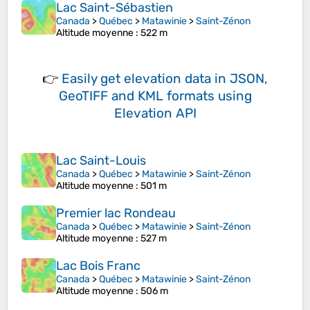
Lac Saint-Sébastien
Canada
>
Québec
>
Matawinie
>
Saint-Zénon
Altitude moyenne
: 522 m
👉
Easily
get elevation data in JSON,
GeoTIFF and KML formats
using
Elevation API
Lac Saint-Louis
Canada
>
Québec
>
Matawinie
>
Saint-Zénon
Altitude moyenne
: 501 m
Premier lac Rondeau
Canada
>
Québec
>
Matawinie
>
Saint-Zénon
Altitude moyenne
: 527 m
Lac Bois Franc
Canada
>
Québec
>
Matawinie
>
Saint-Zénon
Altitude moyenne
: 506 m