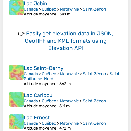
Lac Jobin
Canada
>
Québec
>
Matawinie
>
Saint-Zénon
Altitude moyenne
: 541 m
👉
Easily
get elevation data in JSON,
GeoTIFF and KML formats
using
Elevation API
Lac Saint-Cerny
Canada
>
Québec
>
Matawinie
>
Saint-Zénon
>
Saint-
Guillaume-Nord
Altitude moyenne
: 563 m
Lac Caribou
Canada
>
Québec
>
Matawinie
>
Saint-Zénon
Altitude moyenne
: 511 m
Lac Ernest
Canada
>
Québec
>
Matawinie
>
Saint-Zénon
Altitude moyenne
: 472 m