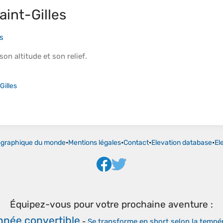
aint-Gilles
es
 son
altitude
et son
relief
.
Gilles
ographique du monde
•
Mentions légales
•
Contact
•
Elevation database
•
El
Équipez-vous pour votre prochaine aventure :
nnée convertible
-
Se transforme en short selon la tempé