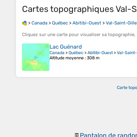
Cartes topographiques
Val-S
>
Canada
>
Québec
>
Abitibi-Ouest
>
Val-Saint-Gill
Cliquez sur une
carte
pour visualiser sa
topographie
,
Lac Guénard
Canada
>
Québec
>
Abitibi-Ouest
>
Val-Saint-
Altitude moyenne
: 308 m
Carte top
Pantalon de rando
👖