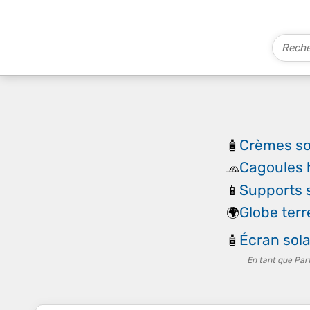
Crèmes so
🧴
Cagoules 
🧢
Supports 
📱
Globe terr
🌍
Écran sola
🧴
En tant que Par