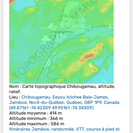
Nom
: Carte topographique
Chibougamau
, altitude,
relief.
Lieu
:
Chibougamau, Eeyou Istchee Baie-James,
Jamésie, Nord-du-Québec, Québec, G8P 1P9, Canada
(
49.87161 -74.42309 49.95161 -74.34309
)
Altitude moyenne
: 414 m
Altitude minimum
: 366 m
Altitude maximum
: 586 m
Itinéraires Jamésie, randonnée, VTT, course à pied et