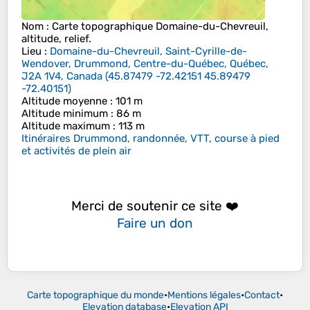
Nom
: Carte topographique
Domaine-du-Chevreuil
,
altitude, relief.
Lieu
:
Domaine-du-Chevreuil, Saint-Cyrille-de-
Wendover, Drummond, Centre-du-Québec, Québec,
J2A 1V4, Canada
(
45.87479 -72.42151 45.89479
-72.40151
)
Altitude moyenne
: 101 m
Altitude minimum
: 86 m
Altitude maximum
: 113 m
Itinéraires Drummond, randonnée, VTT, course à pied
et activités de plein air
Merci de soutenir ce site ❤️
Faire un don
Carte topographique du monde
•
Mentions légales
•
Contact
•
Elevation database
•
Elevation API